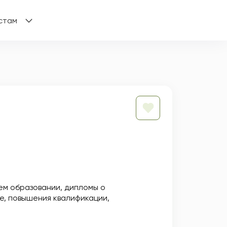
стам
ем образовании
дипломы о
е
повышения квалификации