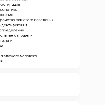
растинация
осоматика
ражение
ройство пищевого поведения
идентификация
определение
уальные отношения
 жизни
хи
а близкого человека
ии