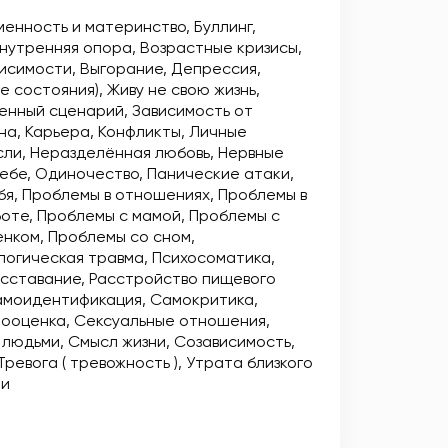
менность и материнство
Буллинг
нутренняя опора
Возрастные кризисы
висимости
Выгорание
Депрессия
е состояния)
Живу не свою жизнь
енный сценарий
Зависимость от
на
Карьера
Конфликты
Личные
сли
Неразделённая любовь
Нервные
себе
Одиночество
Панические атаки
бя
Проблемы в отношениях
Проблемы в
боте
Проблемы с мамой
Проблемы с
енком
Проблемы со сном
логическая травма
Психосоматика
сставание
Расстройство пищевого
моидентификация
Самокритика
ооценка
Сексуальные отношения
 людьми
Смысл жизни
Созависимость
Тревога ( тревожность )
Утрата близкого
ии