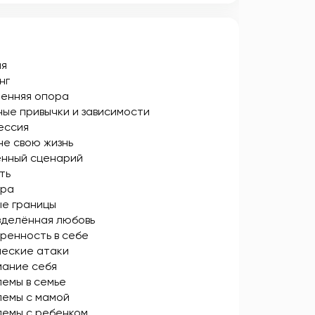
ия
нг
енняя опора
ые привычки и зависимости
ессия
не свою жизнь
енный сценарий
ть
ера
е границы
делённая любовь
ренность в себе
еские атаки
ание себя
емы в семье
емы с мамой
емы с ребенком