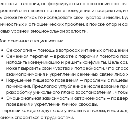
Гештальт-терапия, он фокусируется на осознании настоящ
прошлый опыт влияет на наше поведение и восприятие, и 
вы сможете открыто исследовать свои чувства и мысли. Бу
личностных и отношенческих проблем, в поиске опор и со
новых уровней эмоциональной зрелости.
Мои основные специализации:
Сексология — помощь в вопросах интимных отношений 
Семейная терапия — в работе с парами я помогаю пар
наладить коммуникацию и решить конфликты. Цель соз
может выразить свои чувства и потребности, что спо
взаимопонимания и укреплении семейных связей либо 
Нарушение пищевого поведения — проблемы с пищевы
понимания. Предлагаю углубленное исследование при
разработку уникального плана восстановления , чтобы 
Эмоциональная зависимость и автономность — поддер
поведения и укреплении личной свободы.
В терапии каждого ждут свои уникальные вызовы, и моя за
помочь справиться с трудностями.