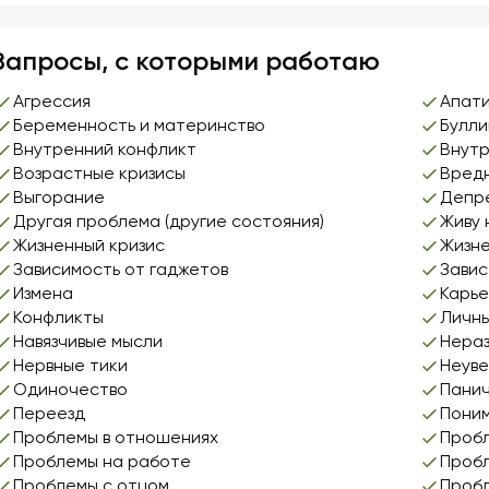
Запросы, с которыми работаю
Агрессия
Апат
Беременность и материнство
Булли
Внутренний конфликт
Внутр
Возрастные кризисы
Вредн
Выгорание
Депр
Другая проблема (другие состояния)
Живу 
Жизненный кризис
Жизн
Зависимость от гаджетов
Завис
Измена
Карь
Конфликты
Личны
Навязчивые мысли
Нераз
Нервные тики
Неуве
Одиночество
Панич
Переезд
Поним
Проблемы в отношениях
Пробл
Проблемы на работе
Пробл
Проблемы с отцом
Пробл