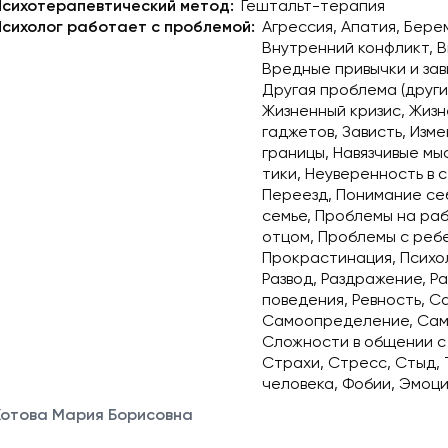
Психотерапевтический метод:
Гештальт-терапия
Психолог работает с проблемой:
Агрессия
Апатия
Бере
Внутренний конфликт
В
Вредные привычки и за
Другая проблема (други
Жизненный кризис
Жизн
гаджетов
Зависть
Изме
границы
Навязчивые мы
тики
Неуверенность в 
Переезд
Понимание се
семье
Проблемы на ра
отцом
Проблемы с реб
Прокрастинация
Психо
Развод
Раздражение
Ра
поведения
Ревность
Са
Самоопределение
Сам
Сложности в общении с
Страхи
Стресс
Стыд
человека
Фобии
Эмоц
Котова Мария Борисовна