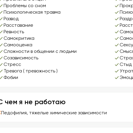
Проблемы со сном
Прок
Психологическая травма
Псих
Развод
Разд
Расставание
Расст
Ревность
Само
Самокритика
Само
Самооценка
Секс
Сложности в общении с людьми
Смысл
Созависимость
Стра
Стресс
Стыд
Тревога ( тревожность )
Утрат
Фобии
Эмоц
С чем я не работаю
Педофилия, тяжелые химические зависимости