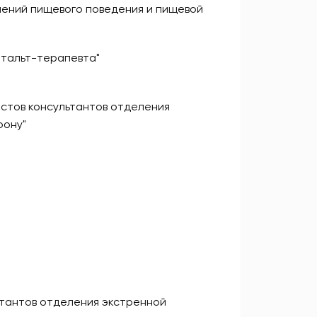
шений пищевого поведения и пищевой
штальт-терапевта"
стов консультантов отделения
фону"
ьтантов отделения экстренной