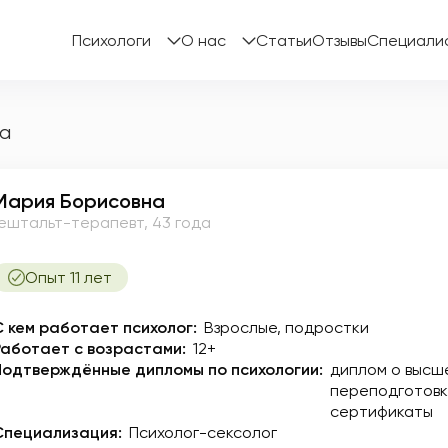
Психологи
О нас
Статьи
Отзывы
Специали
а
Мария Борисовна
Гештальт-терапевт, 43 года
Опыт 11 лет
С кем работает психолог:
Взрослые, подростки
Работает с возрастами:
12+
Подтверждённые дипломы по психологии:
диплом о высш
переподготовк
сертификаты
Специализация:
Психолог-сексолог