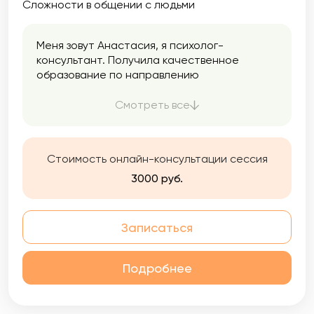
Сложности в общении с людьми
Меня зовут Анастасия, я психолог-
консультант. Получила качественное
образование по направлению
«Психологическое консультирование» и в
настоящее время продолжаю
Смотреть все
профессиональное развитие в области
клинической психологии. Это дает мне
более глубокое понимание механизмов
Стоимость онлайн-консультации сессия
возникновения и развития психологических
трудностей.
3000 руб.
Записаться
Подробнее