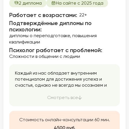
2 диплома
На сайте с 2025 года
Работает с возрастами:
22+
Подтверждённые дипломы по
психологии:
дипломы о переподготовке
повышения
квалификации
Психолог работает с проблемой:
Сложности в общении с людьми
Каждый из нас обладает внутренним
потенциалом для достижения успеха и
счастья, однако не всегда мы осознаем и
используем все свои возможности. Моя цель
заключается в том, чтобы помочь Вам
Смотреть все
раскрыть ваш потенциал. Вы можете
обратиться ко мне как для единоразовой
консультации, так и для долгосрочной
Стоимость онлайн-консультации 60 мин.
работы. Я готова помочь Вам найти
оптимальное решение, которое улучшит
4500 руб.