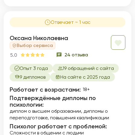
телесного и др. Я знаю, как затруднительно,
а порой невозможно, влиять на эти
механизмы волевыми усилиями, терпением,
Отвечает ~ 1 час
стараниями, но другие способы в обычной
жизни малодоступны.
Оксана Николаевна
Выбор сервиса
24 отзыва
5.0
Опыт 3 года
19 обращений с сайта
9 дипломов
На сайте с 2025 года
Работает с возрастами:
18+
Подтверждённые дипломы по
психологии:
диплом о высшем образовании
дипломы о
переподготовке
повышения квалификации
Психолог работает с проблемой:
Сложности в общении с людьми