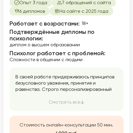
Опыт 3 года
7 обращений с сайта
6 дипломов
На сайте с 2025 года
Работает с возрастами:
18+
Подтверждённые дипломы по
психологии:
диплом о высшем образовании
Психолог работает с проблемой:
Сложности в общении с людьми
В своей работе придерживаюсь принципов
безусловного уважения, принятия и
равенства. Строго персонализированный
подход, поскольку каждый человек уникален
и работа строится по принципу
Смотреть все
индивидуального научного исследования. Я
могу помочь вам лучше узнать себя,
улучшить качество жизни, исследовать свои
Стоимость онлайн-консультации 50 мин.
отношения с окружающими, оказать
поддержку в тяжелой ситуации и найти