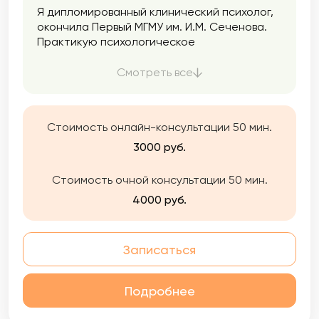
Я дипломированный клинический психолог,
окончила Первый МГМУ им. И.М. Сеченова.
Практикую психологическое
консультирование и психотерапию с 2021
года при поддержке супервизора и
Смотреть все
сообщества психологов в Мастерской
современной психодраммы, где я начала
учиться феноменологической психотерапии
Стоимость онлайн-консультации 50 мин.
и психодраме.
3000 руб.
Стоимость очной консультации 50 мин.
4000 руб.
Записаться
Подробнее