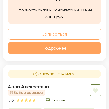
вашу жизнь, сделает ее более комфортной,
приятной и насыщенной.
Стоимость онлайн-консультации 90 мин.
6000 руб.
Записаться
Подробнее
Отвечает ~ 14 минут
Алла Алексеевна
Выбор сервиса
1 отзыв
5.0