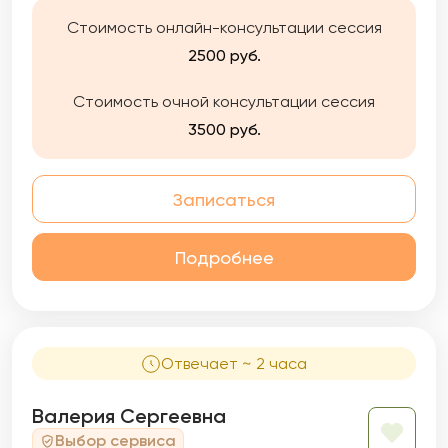
взаимоотношений с родными и близкими, и
Стоимость онлайн-консультации сессия
лучшему пониманию своих эмоций, чувств и
потребностей.
2500 руб.
Стоимость очной консультации сессия
3500 руб.
Записаться
Подробнее
Отвечает ~ 2 часа
Валерия Сергеевна
Выбор сервиса