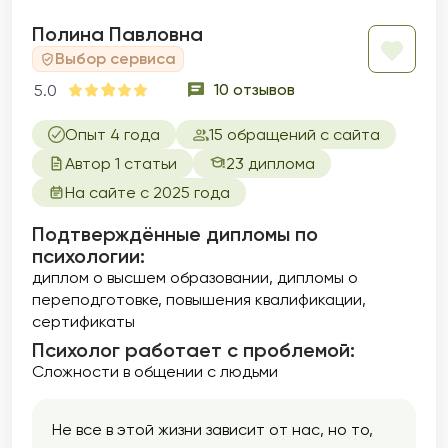
сексуальные проблемы, акцентируя
внимание на сексуальной идентичности,
Полина Павловна
удовлетворенности и интимности в
Выбор сервиса
отношениях. Темы сексуальных дисфункций
10 отзывов
5.0
и здоровья являются важной частью моей
практики, и я стремлюсь создать
безопасное пространство для обсуждения
Опыт 4 года
15 обращений с сайта
даже самых тонких вопросов. Помогаю
Автор 1 статьи
23 диплома
улучшить качество своей интимной жизни и
На сайте с 2025 года
расширить свои сексуальные горизонты.
Подтверждённые дипломы по
психологии:
диплом о высшем образовании
дипломы о
переподготовке
повышения квалификации
сертификаты
Психолог работает с проблемой:
Сложности в общении с людьми
Не все в этой жизни зависит от нас, но то,