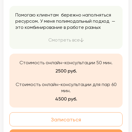
Помогаю клиентам бережно наполняться
ресурсом. У меня полимодальный подход —
это комбинирование в работе разных
направлений психологии. Я использую
только проверенные методики. Помогаю
Смотреть все
найти ресурс, опору, баланс, снизить
тревожность, разобраться в себе,
подружиться с эмоциями и перестать жить
Стоимость онлайн-консультации 50 мин.
на автопилоте.
2500 руб.
Стоимость онлайн-консультации для пар 60
мин.
4500 руб.
Записаться