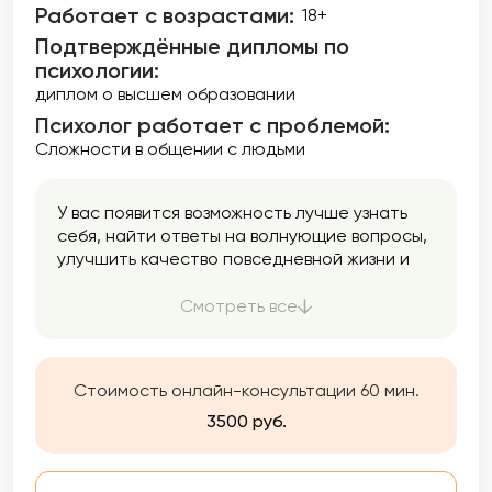
Работает с возрастами:
18+
Подтверждённые дипломы по
психологии:
диплом о высшем образовании
Психолог работает с проблемой:
Сложности в общении с людьми
У вас появится возможность лучше узнать
себя, найти ответы на волнующие вопросы,
улучшить качество повседневной жизни и
общения с окружающими людьми.
Работаю в интегративном подходе, что
Смотреть все
позволяет применять самые эффективные
техники из разных модальностей. Использую
инструменты из КПТ (когнитивно-
Стоимость онлайн-консультации 60 мин.
поведенческой терапии), Коучинга,
Психоанализа, Арт-терапию и гипноз.
3500 руб.