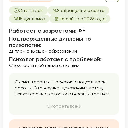
Опыт 5 лет
8 обращений с сайта
15 дипломов
На сайте с 2026 года
Работает с возрастами:
18+
Подтверждённые дипломы по
психологии:
диплом о высшем образовании
Психолог работает с проблемой:
Сложности в общении с людьми
Схема-терапия — основной подход моей
работы. Это научно-доказанный метод
психотерапии, который относят к третьей
волне когнитивно-поведенческой терапии.
Что это значит? Что в работе я как
Смотреть все
немедицинский психотерапевт обращаю
внимание на эмоции, чувства, переживания,
прошлый опыт, на мысли и поведение. Этот