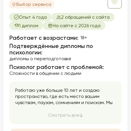
Выбор сервиса
помнить, что решая свои внутренние
трудности, вы автоматически наводите
Опыт 4 года
2 обращений с сайта
мосты для разрешения своих внешних
проблем.
1 диплом
На сайте с 2026 года
Работает с возрастами:
18+
Подтверждённые дипломы по
психологии:
дипломы о переподготовке
Психолог работает с проблемой:
Сложности в общении с людьми
Работаю уже больше 10 лет и создаю
пространство, где есть место вашим
чувствам, паузам, сомнениям и поискам. Мы
двигаемся в вашем темпе: спокойно,
аккуратно, без давления. Моя задача —
Смотреть все
помочь вам услышать себя и вернуть опору