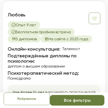
Любовь
Опыт 9 лет
Бесплатная пробная встреча
5 дипломов
На сайте с 2025 года
Онлайн-консультация:
Телемост
Подтверждённые дипломы по
психологии:
диплом о высшем образовании
Психотерапевтический метод:
Психодрама
Уже более 14 лет я занимаюсь практической
психологией и помогаю людям в решении их
Избранное
Все фильтры
психологических проблем, индивидуально и
как семейный психолог. Помимо