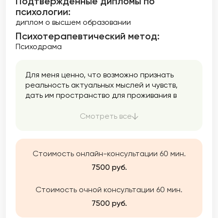
Подтверждённые дипломы по
психологии:
диплом о высшем образовании
Психотерапевтический метод:
Психодрама
Для меня ценно, что возможно признать
реальность актуальных мыслей и чувств,
дать им пространство для проживания в
безопасной и поддерживающей атмосфере.
Это шанс увидеть свои уязвимые места, не
Смотреть все
осуждая и не отвергая их, а наоборот,
окружая внутренней поддержкой и опорой.
И научится быть честными с собой, не
Стоимость онлайн-консультации 60 мин.
избегать сложных переживаний, а позволять
им просто быть и находить в них свою
7500 руб.
ресурсность. Я уверенна в человеческом
потенциале и способности находить смысл
Стоимость очной консультации 60 мин.
в своих переживаниях и жить более
7500 руб.
осознанной и полноценной жизнью.