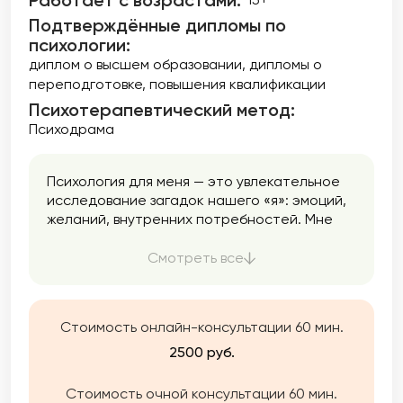
Работает с возрастами:
Подтверждённые дипломы по
психологии:
диплом о высшем образовании
дипломы о
переподготовке
повышения квалификации
Психотерапевтический метод:
Психодрама
Психология для меня — это увлекательное
исследование загадок нашего «я»: эмоций,
желаний, внутренних потребностей. Мне
близка идея бережного отношения к себе и
мягкого экспериментирования в терапии.
Смотреть все
Мне особенно нравится работать с темами,
которые часто вызывают у нас
сопротивление: стыд, вина, страх, злость.
Стоимость онлайн-консультации 60 мин.
Для меня важно создавать пространство,
где эти эмоции принимаются и понимаются
2500 руб.
без осуждения и с вниманием. Я знаю, что на
сессия можно получить чувство
Стоимость очной консультации 60 мин.