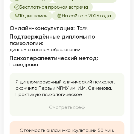
Бесплатная пробная встреча
10 дипломов
На сайте с 2026 года
Онлайн-консультация:
Толк
Подтверждённые дипломы по
психологии:
диплом о высшем образовании
Психотерапевтический метод:
Психодрама
Я дипломированный клинический психолог,
окончила Первый МГМУ им. И.М. Сеченова.
Практикую психологическое
консультирование и психотерапию с 2021
года при поддержке супервизора и
Смотреть все
сообщества психологов в Мастерской
современной психодраммы, где я начала
учиться феноменологической психотерапии
Стоимость онлайн-консультации 50 мин.
и психодраме.