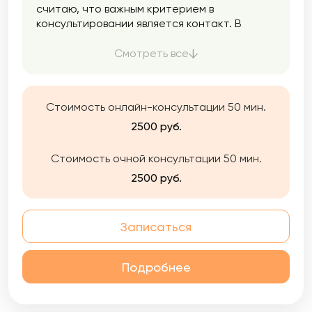
считаю, что важным критерием в
консультировании является контакт. В
работе помогаю находится в сложном, и
вместе разбираться с этой сложностью.
Смотреть все
Всегда следую за человеком.
с чем можно обратиться ? Отношения с
собой, романтические отношения,
Стоимость онлайн-консультации 50 мин.
длительные отношения с партнером,
отношения с детьми, синдром отличника,
2500 руб.
сильная тревога, чувство вины, синдром
самозванца, отношения с родителями,
Стоимость очной консультации 50 мин.
неуверенность в себе, внутренний критик,
2500 руб.
депрессия, РПП
Записаться
Подробнее