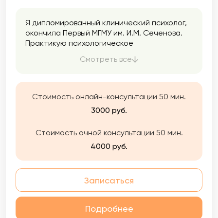
Я дипломированный клинический психолог,
окончила Первый МГМУ им. И.М. Сеченова.
Практикую психологическое
консультирование и психотерапию с 2021
Смотреть все
года при поддержке супервизора и
сообщества психологов в Мастерской
современной психодраммы, где я начала
учиться феноменологической психотерапии
Стоимость онлайн-консультации 50 мин.
и психодраме.
3000 руб.
Стоимость очной консультации 50 мин.
4000 руб.
Записаться
Подробнее