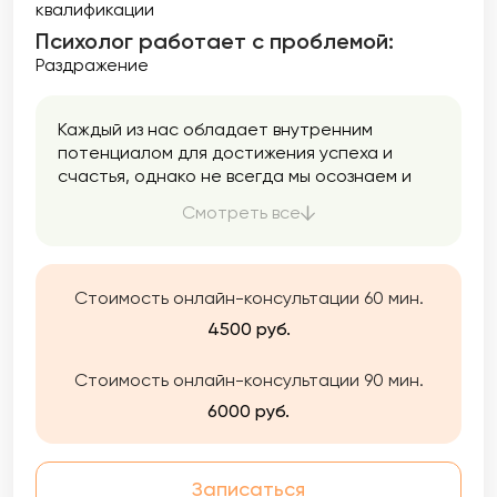
квалификации
Психолог работает с проблемой:
Раздражение
Каждый из нас обладает внутренним
потенциалом для достижения успеха и
счастья, однако не всегда мы осознаем и
используем все свои возможности. Моя цель
Смотреть все
заключается в том, чтобы помочь Вам
раскрыть ваш потенциал. Вы можете
обратиться ко мне как для единоразовой
консультации, так и для долгосрочной
Стоимость онлайн-консультации 60 мин.
работы. Я готова помочь Вам найти
4500 руб.
оптимальное решение, которое улучшит
вашу жизнь, сделает ее более комфортной,
Стоимость онлайн-консультации 90 мин.
приятной и насыщенной.
6000 руб.
Записаться