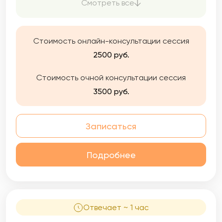
Смотреть все
формировании их индивидуального пути
личного и профессионального развития, в
выстраивании гармоничных
взаимоотношений с родными и близкими, и
Стоимость онлайн-консультации сессия
лучшему пониманию своих эмоций, чувств и
2500 руб.
потребностей.
Стоимость очной консультации сессия
3500 руб.
Записаться
Подробнее
Отвечает ~ 1 час