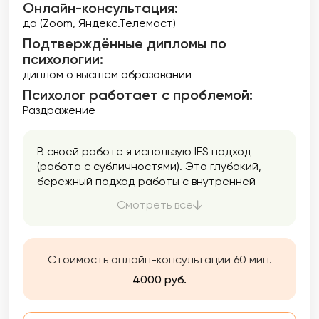
Онлайн-консультация:
да (Zoom, Яндекс.Телемост)
Подтверждённые дипломы по
психологии:
диплом о высшем образовании
Психолог работает с проблемой:
Раздражение
В своей работе я использую IFS подход
(работа с субличностями). Это глубокий,
бережный подход работы с внутренней
системой человека, он позволяет
Смотреть все
обнаружить устаревшие стратегии
поведения, которые мешают в настоящем
жить в гармонии с собой и строить
здоровые отношения с другими, помогает
Стоимость онлайн-консультации 60 мин.
выработать конструктивные стратегии
4000 руб.
подходящие именно вам и если есть
травматический опыт, бережно его
отпустить. По сути это метод выстраивания