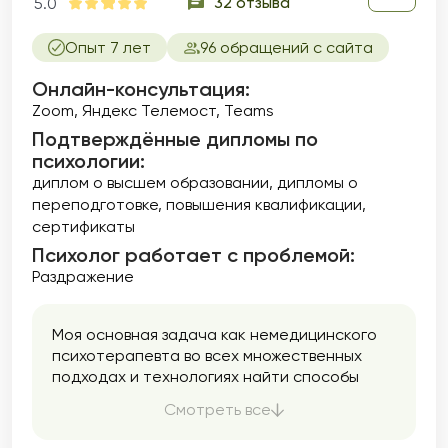
32 отзыва
5.0
Опыт 7 лет
96 обращений с сайта
Онлайн-консультация:
Zoom, Яндекс Телемост, Teams
Подтверждённые дипломы по
психологии:
диплом о высшем образовании
дипломы о
переподготовке
повышения квалификации
сертификаты
Психолог работает с проблемой:
Раздражение
Моя основная задача как немедицинского
психотерапевта во всех множественных
подходах и технологиях найти способы
решения Ваших задач, помочь понять, как
Смотреть все
Вам внести изменения в свою жизнь в
лучшую строну. В работе подбираю