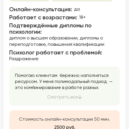
Онлайн-консультация:
да
Работает с возрастами:
18+
Подтверждённые дипломы по
психологии:
диплом о высшем образовании
дипломы о
переподготовке
повышения квалификации
Психолог работает с проблемой:
Раздражение
Помогаю клиентам бережно наполняться
ресурсом. У меня полимодальный подход —
это комбинирование в работе разных
направлений психологии. Я использую
Смотреть все
только проверенные методики. Помогаю
найти ресурс, опору, баланс, снизить
тревожность, разобраться в себе,
подружиться с эмоциями и перестать жить
Стоимость онлайн-консультации 50 мин.
на автопилоте.
2500 руб.