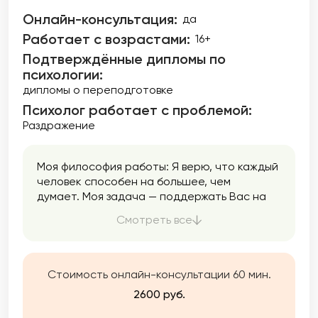
Онлайн-консультация:
да
Работает с возрастами:
16+
Подтверждённые дипломы по
психологии:
дипломы о переподготовке
Психолог работает с проблемой:
Раздражение
Моя философия работы: Я верю, что каждый
человек способен на большее, чем
думает. Моя задача — поддержать Вас на
пути к самопознанию, уверенности и
Смотреть все
гармоничной жизни. Мой подход строится
на доверии, эмпатии и внимании к
индивидуальности. Вы увидите ощутимый
результат в обозримые сроки. Я не
Стоимость онлайн-консультации 60 мин.
растягиваю процесс на годы. Работаю
2600 руб.
честно: если пойму, что не могу быть Вам
полезна — прямо скажу и помогу найти