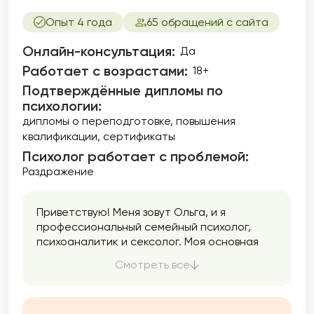
Опыт 4 года
65 обращений с сайта
Онлайн-консультация:
Да
Работает с возрастами:
18+
Подтверждённые дипломы по
психологии:
дипломы о переподготовке
повышения
квалификации
сертификаты
Психолог работает с проблемой:
Раздражение
Приветствую! Меня зовут Ольга, и я
профессиональный семейный психолог,
психоаналитик и сексолог. Моя основная
задача — помочь людям в улучшении
Смотреть все
качества их жизни, отношений и
сексуального благополучия. В своей работе
я уделяю особое внимание семейным