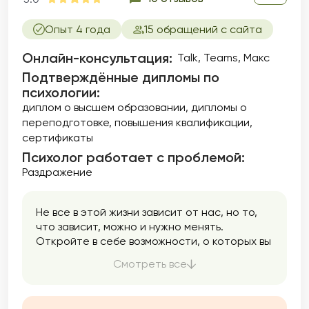
отношениях. Темы сексуальных дисфункций
и здоровья являются важной частью моей
Опыт 4 года
15 обращений с сайта
практики, и я стремлюсь создать
безопасное пространство для обсуждения
Онлайн-консультация:
Talk, Teams, Макс
даже самых тонких вопросов. Помогаю
Подтверждённые дипломы по
улучшить качество своей интимной жизни и
психологии:
расширить свои сексуальные горизонты.
диплом о высшем образовании
дипломы о
переподготовке
повышения квалификации
сертификаты
Психолог работает с проблемой:
Раздражение
Не все в этой жизни зависит от нас, но то,
что зависит, можно и нужно менять.
Откройте в себе возможности, о которых вы
не знали, и измените свою жизнь к лучшему.
Смотреть все