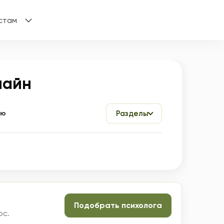
стам
лайн
ую
Разделы
Подобрать психолога
ос.