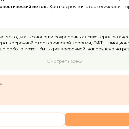
апевтический метод:
Краткосрочная стратегическая тер
ые методы и технологии современных психотерапевтичес
 краткосрочной стратегической терапии, ЭФТ — эмоцио
аша работа может быть краткосрочной (направлена на ре
ятие, помогаю посмотреть на проблему с разных сторон,
Смотреть все
стояния. Помогаю парам вернуть гармонию в отношения.
.