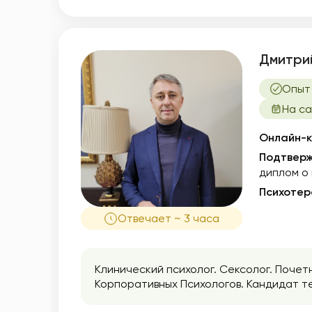
Дмитри
Опыт 
На са
Онлайн-к
Подтверж
диплом о
Психотер
Отвечает ~ 3 часа
Клинический психолог. Сексолог. Поче
Корпоративных Психологов. Кандидат те