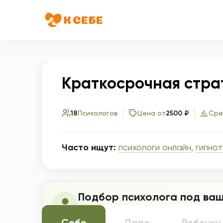
Краткосрочная страт
18
Психологов
Цена от
2500 ₽
Сре
Часто ищут:
психологи онлайн
,
гипно
Подбор психолога под ваш
Ответьте на несколько вопросов, и 
Себе
Паре
Ребенку