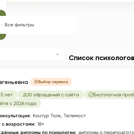
циализация
Запрос
Все фильтры
Список психолого
вгеньевна
Выбор сервиса
5 лет
10 обращений с сайта
Бесплатная проб
йте с 2026 года
онсультация:
Контур Толк, Телемост
 с возрастами:
18+
дённые дипломы по психологии:
дипломы о переподгото