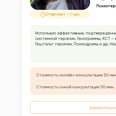
Психотер
Отвечает ~ 1 час
Использую эффективные, подтвержденн
системной терапии, Генограммы, КСТ –
Гештальт терапии, Психодрамы и др. Н
долгосрочной (для глубоких изменений).
Я даю своим клиентам поддержку и прин
возможности выхода из проблемного со
Стоимость онлайн-консультации 50 мин
Стоимость очной консультации 50 мин.
Записаться