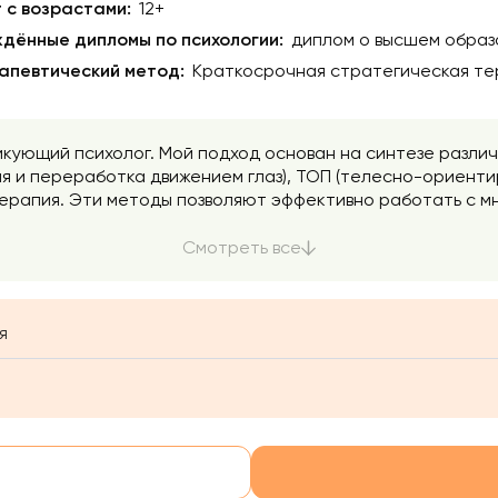
 с возрастами:
12+
дённые дипломы по психологии:
диплом о высшем образ
апевтический метод:
Краткосрочная стратегическая тер
тикующий психолог. Мой подход основан на синтезе разли
я и переработка движением глаз), ТОП (телесно-ориенти
ерапия. Эти методы позволяют эффективно работать с мн
для преодоления трудностей.
Смотреть все
я