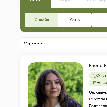
Онлайн
Очно
Спе
Сортировка
Елена Е
Опыт 
На са
Онлайн-к
Работает
Подтверж