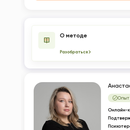
О методе
Разобраться
Анаста
Опыт 
Онлайн-к
Подтверж
Психотер