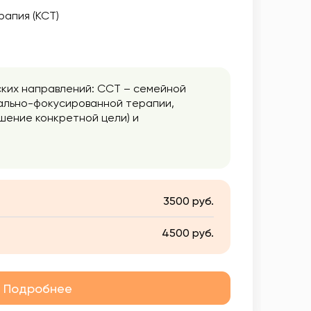
апия (КСТ)
ких направлений: ССТ – семейной
нально-фокусированной терапии,
шение конкретной цели) и
 проработать ее, найти ресурс и
3500 руб.
4500 руб.
Подробнее