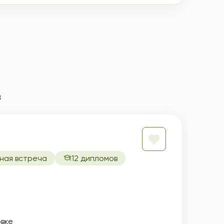
в
ная встреча
12 дипломов
вке