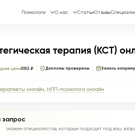
Психологи
О нас
Статьи
Отзывы
Специали
егическая терапия (КСТ) он
Дипломы проверены
Запись напрям
дняя цена
5153 ₽
терапевты онлайн
,
НЛП-психологи онлайн
 запрос
мы покажем специалистов, которые подходят под ваш запр