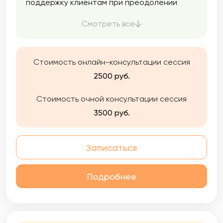
поддержку клиентам при преодолении
трудных периодов в их жизни,
формировании их индивидуального пути
Смотреть все
личного и профессионального развития, в
выстраивании гармоничных
взаимоотношений с родными и близкими, и
Стоимость онлайн-консультации сессия
лучшему пониманию своих эмоций, чувств и
потребностей.
2500 руб.
Стоимость очной консультации сессия
3500 руб.
Записаться
Подробнее