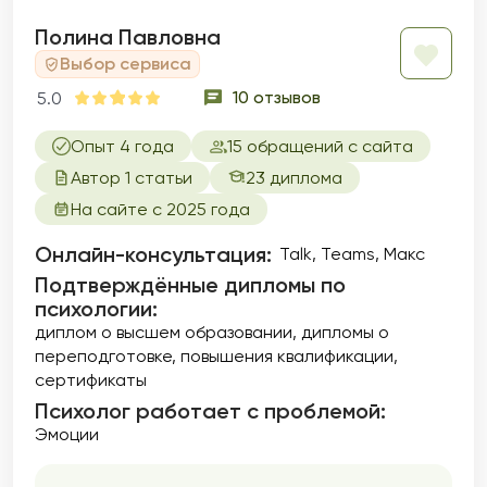
сексуальные проблемы, акцентируя
внимание на сексуальной идентичности,
Полина Павловна
удовлетворенности и интимности в
Выбор сервиса
отношениях. Темы сексуальных дисфункций
10 отзывов
5.0
и здоровья являются важной частью моей
практики, и я стремлюсь создать
безопасное пространство для обсуждения
Опыт 4 года
15 обращений с сайта
даже самых тонких вопросов. Помогаю
Автор 1 статьи
23 диплома
улучшить качество своей интимной жизни и
На сайте с 2025 года
расширить свои сексуальные горизонты.
Онлайн-консультация:
Talk, Teams, Макс
Подтверждённые дипломы по
психологии:
диплом о высшем образовании
дипломы о
переподготовке
повышения квалификации
сертификаты
Психолог работает с проблемой:
Эмоции