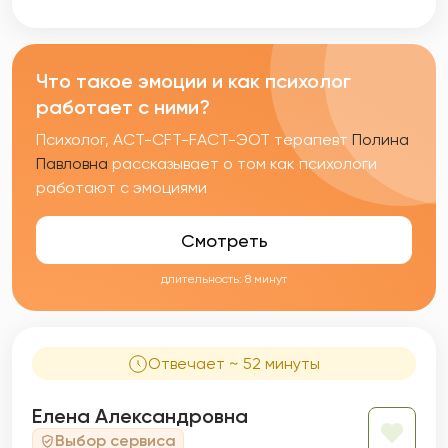
Что такое эмоции и как психолог
работает с ними?
Психолог, АСТ-CFT-FACT-ЭОТ терапевт
Полина
Павловна
рассказывает о том как психологи
работают с эмоциями
Смотреть
длительность: 8 минут
Отвечает ~ 52 минуты
Елена Александровна
Выбор сервиса