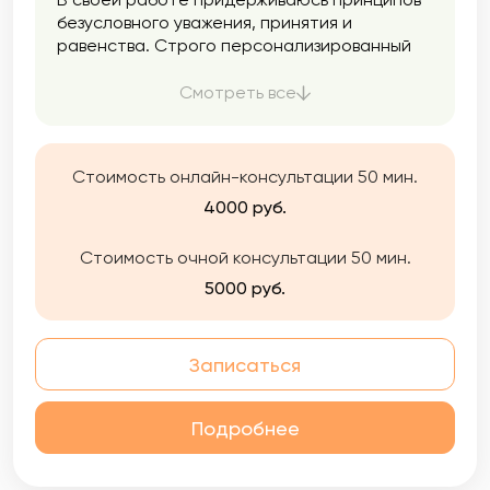
безусловного уважения, принятия и
равенства. Строго персонализированный
подход, поскольку каждый человек уникален
и работа строится по принципу
Смотреть все
индивидуального научного исследования. Я
могу помочь вам лучше узнать себя,
улучшить качество жизни, исследовать свои
Стоимость онлайн-консультации 50 мин.
отношения с окружающими, оказать
поддержку в тяжелой ситуации и найти
4000 руб.
новые способы справляться с трудностями.
Стоимость очной консультации 50 мин.
5000 руб.
Записаться
Подробнее