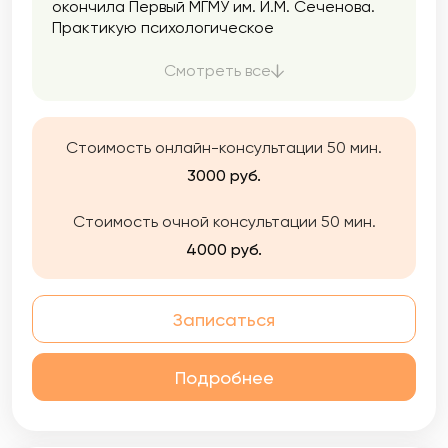
окончила Первый МГМУ им. И.М. Сеченова.
Практикую психологическое
консультирование и психотерапию с 2021
года при поддержке супервизора и
Смотреть все
сообщества психологов в Мастерской
современной психодраммы, где я начала
учиться феноменологической психотерапии
Стоимость онлайн-консультации 50 мин.
и психодраме.
3000 руб.
Стоимость очной консультации 50 мин.
4000 руб.
Записаться
Подробнее