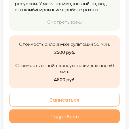
ресурсом. У меня полимодальный подход —
это комбинирование в работе разных
направлений психологии. Я использую
только проверенные методики. Помогаю
Смотреть все
найти ресурс, опору, баланс, снизить
тревожность, разобраться в себе,
подружиться с эмоциями и перестать жить
Стоимость онлайн-консультации 50 мин.
на автопилоте.
2500 руб.
Стоимость онлайн-консультации для пар 60
мин.
4500 руб.
Записаться
Подробнее