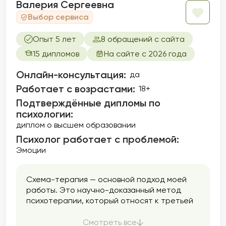
Валерия Сергеевна
убеждениями, бессознательным. Важно
Выбор сервиса
помнить, что решая свои внутренние
трудности, вы автоматически наводите
Опыт 5 лет
8 обращений с сайта
мосты для разрешения своих внешних
проблем.
15 дипломов
На сайте с 2026 года
Онлайн-консультация:
да
Работает с возрастами:
18+
Подтверждённые дипломы по
психологии:
диплом о высшем образовании
Психолог работает с проблемой:
Эмоции
Схема-терапия — основной подход моей
работы. Это научно-доказанный метод
психотерапии, который относят к третьей
волне когнитивно-поведенческой терапии.
Что это значит? Что в работе я как
Смотреть все