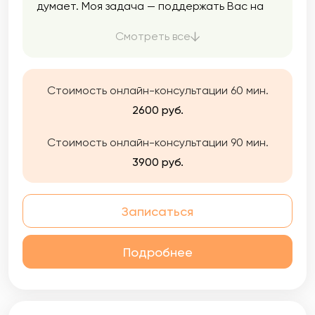
думает. Моя задача — поддержать Вас на
пути к самопознанию, уверенности и
гармоничной жизни. Мой подход строится
Смотреть все
на доверии, эмпатии и внимании к
индивидуальности. Вы увидите ощутимый
результат в обозримые сроки. Я не
Стоимость онлайн-консультации 60 мин.
растягиваю процесс на годы. Работаю
честно: если пойму, что не могу быть Вам
2600 руб.
полезна — прямо скажу и помогу найти
другого специалиста.
Стоимость онлайн-консультации 90 мин.
3900 руб.
Записаться
Подробнее