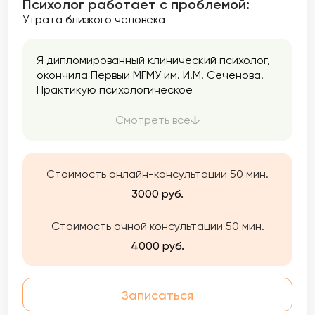
Психолог работает с проблемой:
Утрата близкого человека
Я дипломированный клинический психолог,
окончила Первый МГМУ им. И.М. Сеченова.
Практикую психологическое
консультирование и психотерапию с 2021
года при поддержке супервизора и
Смотреть все
сообщества психологов в Мастерской
современной психодраммы, где я начала
учиться феноменологической психотерапии
Стоимость онлайн-консультации 50 мин.
и психодраме.
3000 руб.
Стоимость очной консультации 50 мин.
4000 руб.
Записаться