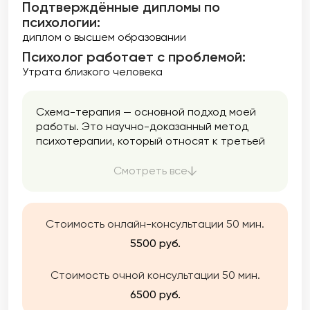
Подтверждённые дипломы по
психологии:
диплом о высшем образовании
Психолог работает с проблемой:
Утрата близкого человека
Схема-терапия — основной подход моей
работы. Это научно-доказанный метод
психотерапии, который относят к третьей
волне когнитивно-поведенческой терапии.
Что это значит? Что в работе я как
Смотреть все
немедицинский психотерапевт обращаю
внимание на эмоции, чувства, переживания,
прошлый опыт, на мысли и поведение. Этот
Стоимость онлайн-консультации 50 мин.
подход позволяет максимально широко и
при этом бережно увидеть клиентскую
5500 руб.
картину. Схема-терапия позволяет
работать с глубиным травматическим
Стоимость очной консультации 50 мин.
опытом, помогает проживать полученный
6500 руб.
опыт и находить другие способы