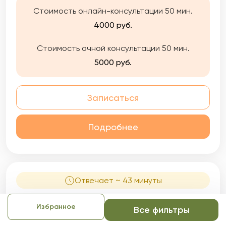
улучшить качество жизни, исследовать свои
Стоимость онлайн-консультации 50 мин.
отношения с окружающими, оказать
поддержку в тяжелой ситуации и найти
4000 руб.
новые способы справляться с трудностями.
Стоимость очной консультации 50 мин.
5000 руб.
Записаться
Подробнее
Отвечает ~ 43 минуты
Анастасия Михайловна
Избранное
Все фильтры
Выбор сервиса