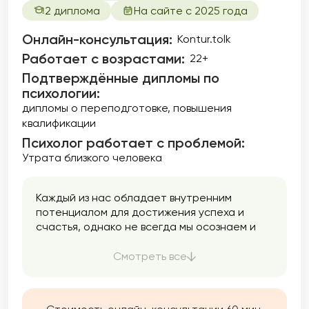
2 диплома
На сайте с 2025 года
Онлайн-консультация:
Kontur.tolk
Работает с возрастами:
22+
Подтверждённые дипломы по
психологии:
дипломы о переподготовке
повышения
квалификации
Психолог работает с проблемой:
Утрата близкого человека
Каждый из нас обладает внутренним
потенциалом для достижения успеха и
счастья, однако не всегда мы осознаем и
используем все свои возможности. Моя цель
заключается в том, чтобы помочь Вам
Смотреть все
раскрыть ваш потенциал. Вы можете
обратиться ко мне как для единоразовой
консультации, так и для долгосрочной