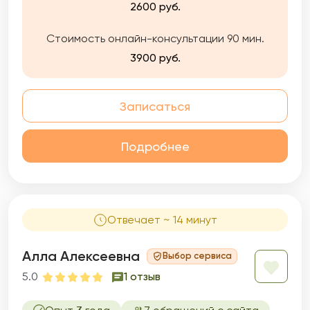
честно: если пойму, что не могу быть Вам
2600 руб.
полезна — прямо скажу и помогу найти
другого специалиста.
Стоимость онлайн-консультации 90 мин.
3900 руб.
Записаться
Подробнее
Отвечает ~ 14 минут
Алла Алексеевна
Выбор сервиса
5.0
1 отзыв