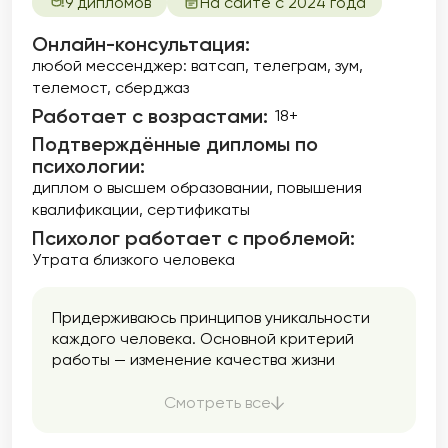
9 дипломов
На сайте с 2024 года
Онлайн-консультация:
любой мессенджер: ватсап, телеграм, зум,
телемост, сберджаз
Работает с возрастами:
18+
Подтверждённые дипломы по
психологии:
диплом о высшем образовании
повышения
квалификации
сертификаты
Психолог работает с проблемой:
Утрата близкого человека
Придерживаюсь принципов уникальности
каждого человека. Основной критерий
работы — изменение качества жизни
клиента. Максимально бережно работаю с
запросом. Находим вместе с клиентом его
Смотреть все
ресурсы, интересы и возможности.