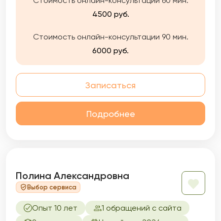
Стоимость онлайн-консультации 60 мин.
работы. Я готова помочь Вам найти
оптимальное решение, которое улучшит
4500 руб.
вашу жизнь, сделает ее более комфортной,
приятной и насыщенной.
Стоимость онлайн-консультации 90 мин.
6000 руб.
Записаться
Подробнее
Полина Александровна
Выбор сервиса
Опыт 10 лет
1 обращений с сайта