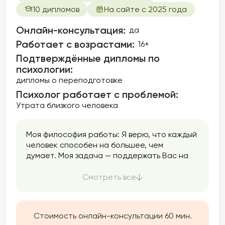
10 дипломов
На сайте с 2025 года
Онлайн-консультация:
да
Работает с возрастами:
16+
Подтверждённые дипломы по
психологии:
дипломы о переподготовке
Психолог работает с проблемой:
Утрата близкого человека
Моя философия работы: Я верю, что каждый
человек способен на большее, чем
думает. Моя задача — поддержать Вас на
пути к самопознанию, уверенности и
гармоничной жизни. Мой подход строится
Смотреть все
на доверии, эмпатии и внимании к
индивидуальности. Вы увидите ощутимый
результат в обозримые сроки. Я не
Стоимость онлайн-консультации 60 мин.
растягиваю процесс на годы. Работаю