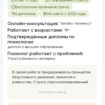
Опыт 3 года
7 обращений с сайта
Бесплатная пробная встреча
6 дипломов
На сайте с 2025 года
Онлайн-консультация:
Yandex телемост
Работает с возрастами:
18+
Подтверждённые дипломы по
психологии:
диплом о высшем образовании
Психолог работает с проблемой:
Утрата близкого человека
В своей работе придерживаюсь принципов
безусловного уважения, принятия и
равенства. Строго персонализированный
подход, поскольку каждый человек уникален
и работа строится по принципу
Смотреть все
индивидуального научного исследования. Я
могу помочь вам лучше узнать себя,