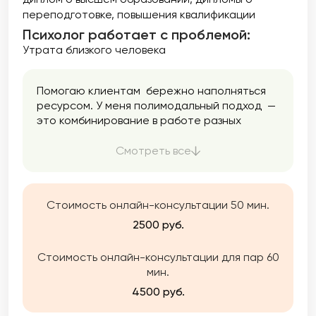
переподготовке
повышения квалификации
Психолог работает с проблемой:
Утрата близкого человека
Помогаю клиентам бережно наполняться
ресурсом. У меня полимодальный подход —
это комбинирование в работе разных
направлений психологии. Я использую
только проверенные методики. Помогаю
Смотреть все
найти ресурс, опору, баланс, снизить
тревожность, разобраться в себе,
подружиться с эмоциями и перестать жить
Стоимость онлайн-консультации 50 мин.
на автопилоте.
2500 руб.
Стоимость онлайн-консультации для пар 60
мин.
4500 руб.