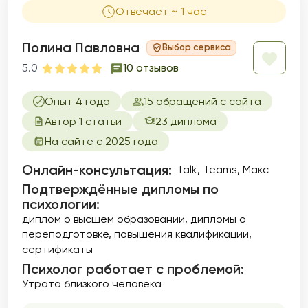
сексуальные трудности или проблемы в
Отвечает ~ 1 час
интимной жизни. Я помогаю разрешить
сексуальные проблемы, акцентируя
внимание на сексуальной идентичности,
Полина Павловна
Выбор сервиса
удовлетворенности и интимности в
5.0
10 отзывов
отношениях. Темы сексуальных дисфункций
и здоровья являются важной частью моей
Опыт 4 года
15 обращений с сайта
практики, и я стремлюсь создать
безопасное пространство для обсуждения
Автор 1 статьи
23 диплома
даже самых тонких вопросов. Помогаю
На сайте с 2025 года
улучшить качество своей интимной жизни и
расширить свои сексуальные горизонты.
Онлайн-консультация:
Talk, Teams, Макс
Подтверждённые дипломы по
психологии:
диплом о высшем образовании
дипломы о
переподготовке
повышения квалификации
сертификаты
Психолог работает с проблемой:
Утрата близкого человека