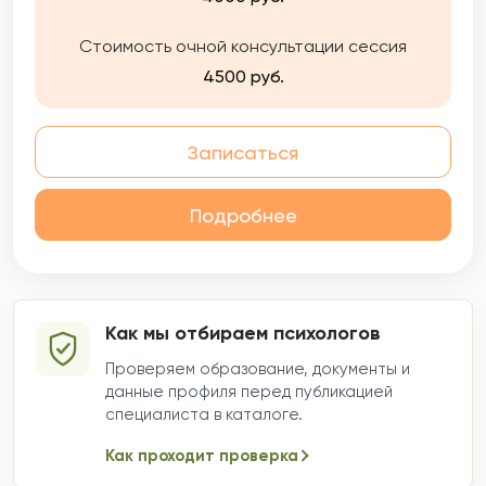
партнерских, дружеских, отношениях с
собой; проблемы коммуникации и
Стоимость очной консультации сессия
социализации: депрессивные состояния,
повышенная тревожность, страхи,
4500 руб.
панические атаки, пищевые нарушения,
нарушения в сексуальной сфере.
Записаться
Подробнее
Как мы отбираем психологов
Проверяем образование, документы и
данные профиля перед публикацией
специалиста в каталоге.
Как проходит проверка