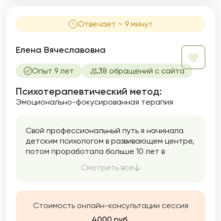
Отвечает ~ 9 минут
Елена Вячеславовна
Опыт 9 лет
38 обращений с сайта
Психотерапевтический метод:
Эмоционально-фокусированная терапия
Свой профессиональный путь я начинала
детским психологом в развивающем центре,
потом проработала больше 10 лет в
государственной организации,
Смотреть все
оказывающей психологическую помощь
населению. Темы и запросы, с которыми я
работаю: проблемы во взаимоотношениях:
семейных (детско-родительских,
Стоимость онлайн-консультации сессия
супружеских), рабочих, личных,
4000 руб.