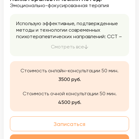
Эмоционально-фокусированная терапия
Использую эффективные, подтвержденные
методы и технологии современных
психотерапевтических направлений: ССТ –
семейной системной терапии, Генограммы,
Смотреть все
КСТ – краткосрочной стратегической
терапии, ЭФТ — эмоционально-
фокусированной терапии, Гештальт
терапии, Психодрамы и др. Наша работа
Стоимость онлайн-консультации 50 мин.
может быть краткосрочной (направлена на
3500 руб.
решение конкретной цели) и долгосрочной
(для глубоких изменений).
Стоимость очной консультации 50 мин.
Я даю своим клиентам поддержку и
принятие, помогаю посмотреть на
4500 руб.
проблему с разных сторон, проработать ее,
найти ресурс и возможности выхода из
проблемного состояния. Помогаю парам
Записаться
вернуть гармонию в отношения.