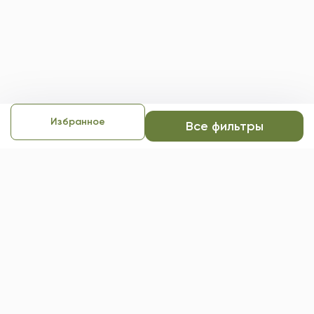
Избранное
Все фильтры
Экстренная психологическая
помощь
Если вам требуется срочная