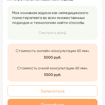
Моя основная задача как немедицинского
психотерапевта во всех множественных
подходах и технологиях найти способы
решения Ваших задач, помочь понять, как
Вам внести изменения в свою жизнь в
Смотреть все
лучшую строну. В работе подбираю
оптимальные методы в зависимости от
запроса клиента — консультации,
Стоимость онлайн-консультации 60 мин.
коучинговые технологии,
психотерапевтические подходы,
5000 руб.
преимущественно эмоционально —
образную терапию, в которой органично
Стоимость очной консультации 60 мин.
сочетаются элементы психоанализа,
5500 руб.
гештальт терапии, транзактного анализа. В
процессе психотерапии мы исследуем
бессознательные механизмы Вашей
Записаться
психики, которые в настоящем определяют
восприятие окружающего, эмоциональные
состояния, отношения в социуме, качество
Подробнее