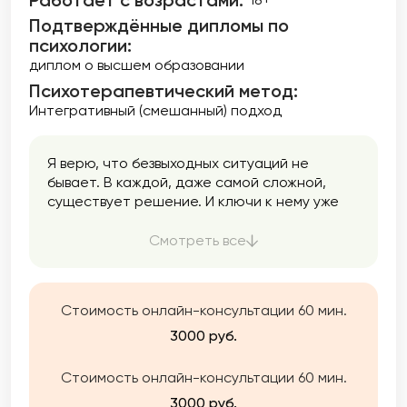
Работает с возрастами:
Подтверждённые дипломы по
психологии:
диплом о высшем образовании
Психотерапевтический метод:
Интегративный (смешанный) подход
Я верю, что безвыходных ситуаций не
бывает. В каждой, даже самой сложной,
существует решение. И ключи к нему уже
находятся внутри вас. Иногда сложно
разобраться в этом в одиночку, и тогда
Смотреть все
важно иметь рядом того, кто поддержит. Я
знаю, что обратиться к психологу бывает
сложно, поэтому я очень бережно и с
Стоимость онлайн-консультации 60 мин.
пониманием отношусь к каждому клиенту.
Моя цель — быть рядом и помочь вам найти в
3000 руб.
себе силы и ресурсы для изменений. Я
работаю со взрослыми от 18 лет в
Стоимость онлайн-консультации 60 мин.
интегративном (смешанном, комплексном)
3000 руб.