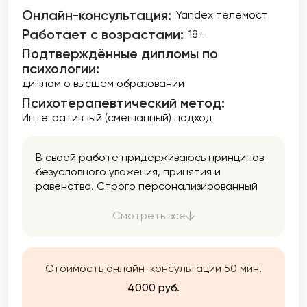
Онлайн-консультация:
Yandex телемост
Работает с возрастами:
18+
Подтверждённые дипломы по
психологии:
диплом о высшем образовании
Психотерапевтический метод:
Интегративный (смешанный) подход
В своей работе придерживаюсь принципов
безусловного уважения, принятия и
равенства. Строго персонализированный
подход, поскольку каждый человек уникален
и работа строится по принципу
Смотреть все
индивидуального научного исследования. Я
могу помочь вам лучше узнать себя,
улучшить качество жизни, исследовать свои
Стоимость онлайн-консультации 50 мин.
отношения с окружающими, оказать
поддержку в тяжелой ситуации и найти
4000 руб.
новые способы справляться с трудностями.