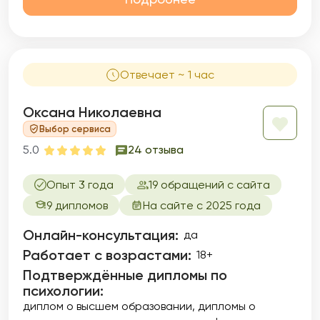
сексуальной жизни, карьеры, денежной
сферы, психосоматические проявления
телесного и др. Я знаю, как затруднительно,
а порой невозможно, влиять на эти
механизмы волевыми усилиями, терпением,
Отвечает ~ 1 час
стараниями, но другие способы в обычной
жизни малодоступны.
Оксана Николаевна
Выбор сервиса
5.0
24 отзыва
Опыт 3 года
19 обращений с сайта
9 дипломов
На сайте с 2025 года
Онлайн-консультация:
да
Работает с возрастами:
18+
Подтверждённые дипломы по
психологии:
диплом о высшем образовании
дипломы о