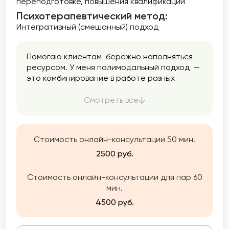
переподготовке
повышения квалификации
Психотерапевтический метод:
Интегративный (смешанный) подход
Помогаю клиентам бережно наполняться
ресурсом. У меня полимодальный подход —
это комбинирование в работе разных
направлений психологии. Я использую
только проверенные методики. Помогаю
Смотреть все
найти ресурс, опору, баланс, снизить
тревожность, разобраться в себе,
подружиться с эмоциями и перестать жить
Стоимость онлайн-консультации 50 мин.
на автопилоте.
2500 руб.
Стоимость онлайн-консультации для пар 60
мин.
4500 руб.