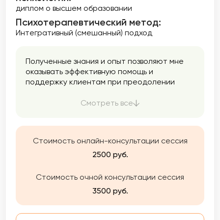
диплом о высшем образовании
Психотерапевтический метод:
Интегративный (смешанный) подход
Полученные знания и опыт позволяют мне
оказывать эффективную помощь и
поддержку клиентам при преодолении
трудных периодов в их жизни,
формировании их индивидуального пути
Смотреть все
личного и профессионального развития, в
выстраивании гармоничных
взаимоотношений с родными и близкими, и
Стоимость онлайн-консультации сессия
лучшему пониманию своих эмоций, чувств и
потребностей.
2500 руб.
Стоимость очной консультации сессия
3500 руб.