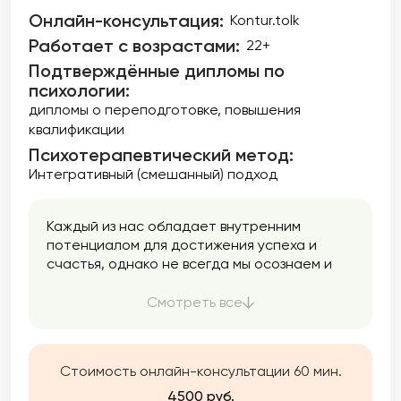
Онлайн-консультация:
Kontur.tolk
Работает с возрастами:
22+
Подтверждённые дипломы по
психологии:
дипломы о переподготовке
повышения
квалификации
Психотерапевтический метод:
Интегративный (смешанный) подход
Каждый из нас обладает внутренним
потенциалом для достижения успеха и
счастья, однако не всегда мы осознаем и
используем все свои возможности. Моя цель
заключается в том, чтобы помочь Вам
Смотреть все
раскрыть ваш потенциал. Вы можете
обратиться ко мне как для единоразовой
консультации, так и для долгосрочной
Стоимость онлайн-консультации 60 мин.
работы. Я готова помочь Вам найти
оптимальное решение, которое улучшит
4500 руб.