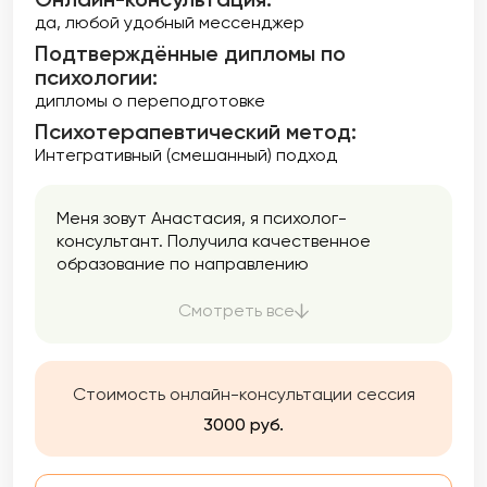
да, любой удобный мессенджер
Подтверждённые дипломы по
психологии:
дипломы о переподготовке
Психотерапевтический метод:
Интегративный (смешанный) подход
Меня зовут Анастасия, я психолог-
консультант. Получила качественное
образование по направлению
«Психологическое консультирование» и в
настоящее время продолжаю
Смотреть все
профессиональное развитие в области
клинической психологии. Это дает мне
более глубокое понимание механизмов
Стоимость онлайн-консультации сессия
возникновения и развития психологических
трудностей.
3000 руб.