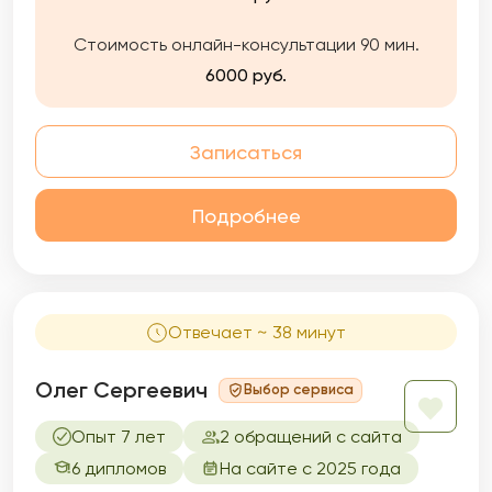
вашу жизнь, сделает ее более комфортной,
приятной и насыщенной.
Стоимость онлайн-консультации 90 мин.
6000 руб.
Записаться
Подробнее
Отвечает ~ 38 минут
Олег Сергеевич
Выбор сервиса
Опыт 7 лет
2 обращений с сайта
6 дипломов
На сайте с 2025 года