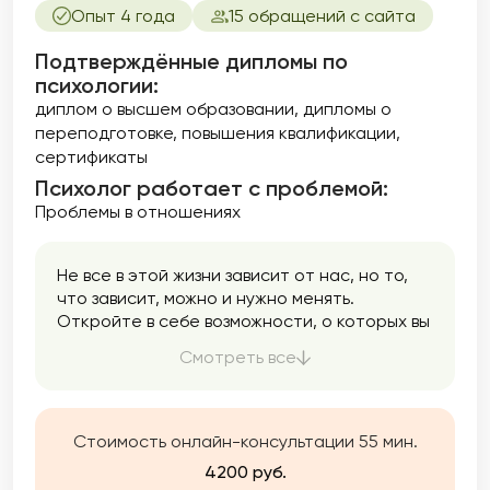
и здоровья являются важной частью моей
Опыт 4 года
15 обращений с сайта
практики, и я стремлюсь создать
безопасное пространство для обсуждения
Подтверждённые дипломы по
даже самых тонких вопросов. Помогаю
психологии:
улучшить качество своей интимной жизни и
диплом о высшем образовании
дипломы о
расширить свои сексуальные горизонты.
переподготовке
повышения квалификации
сертификаты
Психолог работает с проблемой:
Проблемы в отношениях
Не все в этой жизни зависит от нас, но то,
что зависит, можно и нужно менять.
Откройте в себе возможности, о которых вы
не знали, и измените свою жизнь к лучшему.
Смотреть все
Стоимость онлайн-консультации 55 мин.
4200 руб.