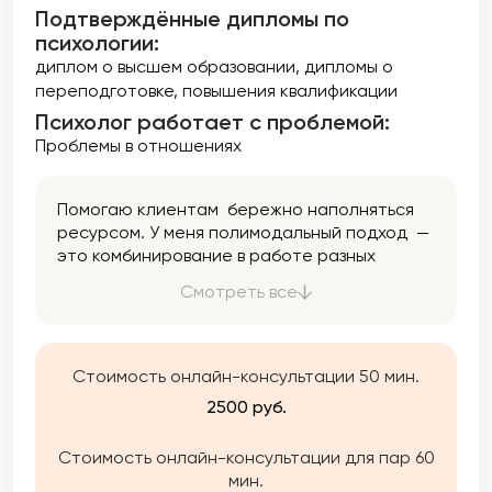
Подтверждённые дипломы по
психологии:
диплом о высшем образовании
дипломы о
переподготовке
повышения квалификации
Психолог работает с проблемой:
Проблемы в отношениях
Помогаю клиентам бережно наполняться
ресурсом. У меня полимодальный подход —
это комбинирование в работе разных
направлений психологии. Я использую
Смотреть все
только проверенные методики. Помогаю
найти ресурс, опору, баланс, снизить
тревожность, разобраться в себе,
подружиться с эмоциями и перестать жить
Стоимость онлайн-консультации 50 мин.
на автопилоте.
2500 руб.
Стоимость онлайн-консультации для пар 60
мин.