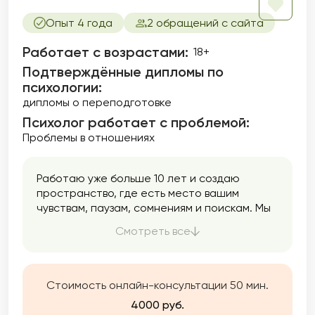
убеждениями, бессознательным. Важно
помнить, что решая свои внутренние
Опыт 4 года
2 обращений с сайта
трудности, вы автоматически наводите
мосты для разрешения своих внешних
Работает с возрастами:
18+
проблем.
Подтверждённые дипломы по
психологии:
дипломы о переподготовке
Психолог работает с проблемой:
Проблемы в отношениях
Работаю уже больше 10 лет и создаю
пространство, где есть место вашим
чувствам, паузам, сомнениям и поискам. Мы
двигаемся в вашем темпе: спокойно,
Смотреть все
аккуратно, без давления. Моя задача —
помочь вам услышать себя и вернуть опору
Стоимость онлайн-консультации 50 мин.
4000 руб.