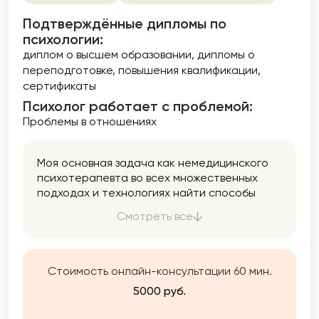
Подтверждённые дипломы по
психологии:
диплом о высшем образовании
дипломы о
переподготовке
повышения квалификации
сертификаты
Психолог работает с проблемой:
Проблемы в отношениях
Моя основная задача как немедицинского
психотерапевта во всех множественных
подходах и технологиях найти способы
решения Ваших задач, помочь понять, как
Смотреть все
Вам внести изменения в свою жизнь в
лучшую строну. В работе подбираю
оптимальные методы в зависимости от
запроса клиента — консультации,
Стоимость онлайн-консультации 60 мин.
коучинговые технологии,
5000 руб.
психотерапевтические подходы,
преимущественно эмоционально —