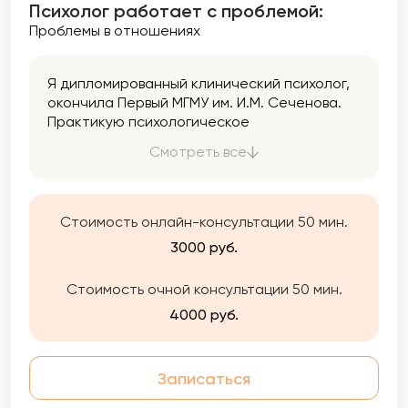
Психолог работает с проблемой:
Проблемы в отношениях
Я дипломированный клинический психолог,
окончила Первый МГМУ им. И.М. Сеченова.
Практикую психологическое
консультирование и психотерапию с 2021
Смотреть все
года при поддержке супервизора и
сообщества психологов в Мастерской
современной психодраммы, где я начала
учиться феноменологической психотерапии
Стоимость онлайн-консультации 50 мин.
и психодраме.
3000 руб.
Стоимость очной консультации 50 мин.
4000 руб.
Записаться