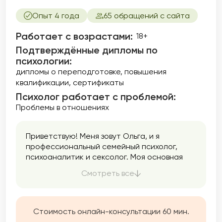
Опыт 4 года
65 обращений с сайта
Работает с возрастами:
18+
Подтверждённые дипломы по
психологии:
дипломы о переподготовке
повышения
квалификации
сертификаты
Психолог работает с проблемой:
Проблемы в отношениях
Приветствую! Меня зовут Ольга, и я
профессиональный семейный психолог,
психоаналитик и сексолог. Моя основная
задача — помочь людям в улучшении
Смотреть все
качества их жизни, отношений и
сексуального благополучия. В своей работе
я уделяю особое внимание семейным
отношениям. Семья — это основа нашего
Стоимость онлайн-консультации 60 мин.
общества, и здоровые семейные отношения