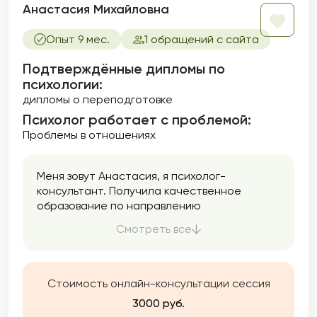
Анастасия Михайловна
Опыт 9 мес.
1 обращений с сайта
Подтверждённые дипломы по
психологии:
дипломы о переподготовке
Психолог работает с проблемой:
Проблемы в отношениях
Меня зовут Анастасия, я психолог-
консультант. Получила качественное
образование по направлению
«Психологическое консультирование» и в
Смотреть все
настоящее время продолжаю
профессиональное развитие в области
клинической психологии. Это дает мне
более глубокое понимание механизмов
Стоимость онлайн-консультации сессия
возникновения и развития психологических
3000 руб.
трудностей.