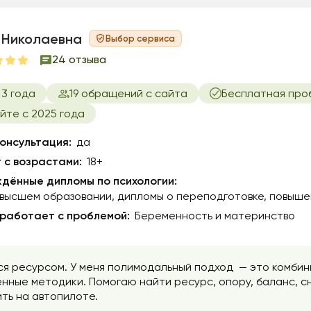
 Николаевна
Выбор сервиса
24 отзыва
3 года
19 обращений с сайта
Бесплатная про
йте с 2025 года
онсультация:
да
 с возрастами:
18+
дённые дипломы по психологии:
 высшем образовании
дипломы о переподготовке
повыше
 работает с проблемой:
Беременность и материнство
я ресурсом. У меня полимодальный подход — это комбин
енные методики. Помогаю найти ресурс, опору, баланс, сн
ть на автопилоте.