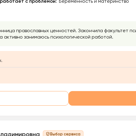
 работает с проблемой:
Беременность и материнство
оронница православных ценностей. Закончила факультет п
нта активно занимаюсь психологической работой.
.
Владимировна
Выбор сервиса