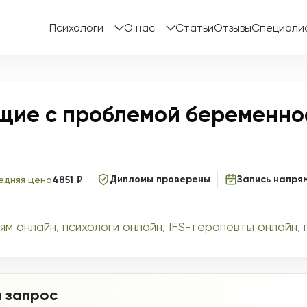
Психологи
О нас
Статьи
Отзывы
Специали
щие с проблемой беременно
Дипломы проверены
Запись напря
едняя цена
4851 ₽
ям онлайн
,
психологи онлайн
,
IFS-терапевты онлайн
,
 запрос