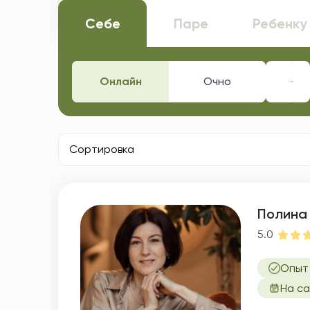
Ответьте на несколько вопросов, и 
Себе
Паре
Ребенку
Онлайн
Очно
Спе
Б
Сортировка
Полина
5.0
Опыт
На са