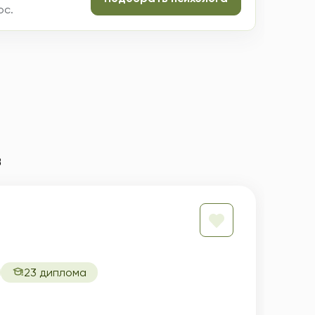
ос.
в
23 диплома