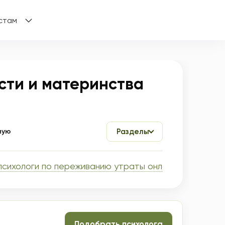
стам
сти и материнства
мую
Разделы
психологи по переживанию утраты онлайн
Подобрать психолога