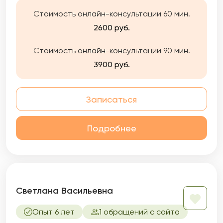
индивидуальности. Вы увидите ощутимый
результат в обозримые сроки. Я не
Стоимость онлайн-консультации 60 мин.
растягиваю процесс на годы. Работаю
2600 руб.
честно: если пойму, что не могу быть Вам
полезна — прямо скажу и помогу найти
Стоимость онлайн-консультации 90 мин.
другого специалиста.
3900 руб.
Записаться
Подробнее
Светлана Васильевна
Опыт 6 лет
1 обращений с сайта