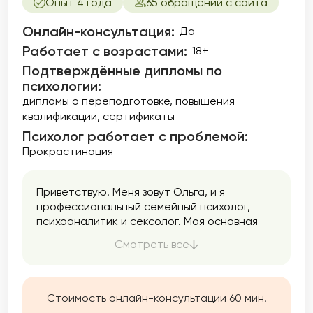
Опыт 4 года
65 обращений с сайта
Онлайн-консультация:
Да
Работает с возрастами:
18+
Подтверждённые дипломы по
психологии:
дипломы о переподготовке
повышения
квалификации
сертификаты
Психолог работает с проблемой:
Прокрастинация
Приветствую! Меня зовут Ольга, и я
профессиональный семейный психолог,
психоаналитик и сексолог. Моя основная
задача — помочь людям в улучшении
Смотреть все
качества их жизни, отношений и
сексуального благополучия. В своей работе
я уделяю особое внимание семейным
отношениям. Семья — это основа нашего
Стоимость онлайн-консультации 60 мин.
общества, и здоровые семейные отношения