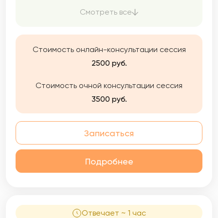
трудных периодов в их жизни,
Смотреть все
формировании их индивидуального пути
личного и профессионального развития, в
выстраивании гармоничных
взаимоотношений с родными и близкими, и
Стоимость онлайн-консультации сессия
лучшему пониманию своих эмоций, чувств и
2500 руб.
потребностей.
Стоимость очной консультации сессия
3500 руб.
Записаться
Подробнее
Отвечает ~ 1 час