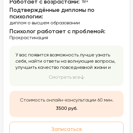
Работает с возрастами:
18+
Подтверждённые дипломы по
психологии:
диплом о высшем образовании
Психолог работает с проблемой:
Прокрастинация
У вас появится возможность лучше узнать
себя, найти ответы на волнующие вопросы,
улучшить качество повседневной жизни и
общения с окружающими людьми.
Смотреть все
Работаю в интегративном подходе, что
позволяет применять самые эффективные
техники из разных модальностей. Использую
инструменты из КПТ (когнитивно-
Стоимость онлайн-консультации 60 мин.
поведенческой терапии), Коучинга,
3500 руб.
Психоанализа, Арт-терапию и гипноз.
Записаться