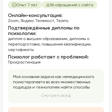
Опыт 7 лет
96 обращений с сайта
Онлайн-консультация:
Zoom, Яндекс Телемост, Teams
Подтверждённые дипломы по
психологии:
диплом о высшем образовании
дипломы о
переподготовке
повышения квалификации
сертификаты
Психолог работает с проблемой:
Прокрастинация
Моя основная задача как немедицинского
психотерапевта во всех множественных
подходах и технологиях найти способы
решения Ваших задач, помочь понять, как
Смотреть все
Вам внести изменения в свою жизнь в
лучшую строну. В работе подбираю
оптимальные методы в зависимости от