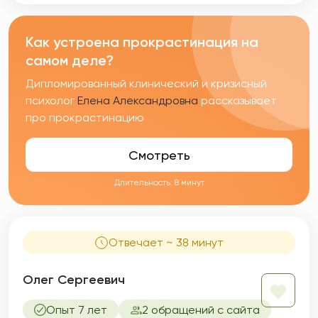
Как устроена прокрастинация на
самом деле?
Дипломированный клинический и кризисный
психолог
Елена Александровна
рассказывает
про прокрастинацию
Смотреть
Длительность: 8 минут
Отвечает ~ 38 минут
Олег Сергеевич
Опыт 7 лет
2 обращений с сайта