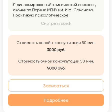
Я дипломированный клинический психолог,
окончила Первый МГМУ им. И.М. Сеченова.
Практикую психологическое
консультирование и психотерапию с 2021
Смотреть все
года при поддержке супервизора и
сообщества психологов в Мастерской
современной психодраммы, где я начала
учиться феноменологической психотерапии
Стоимость онлайн-консультации 50 мин.
и психодраме.
3000 руб.
Стоимость очной консультации 50 мин.
4000 руб.
Записаться
Подробнее