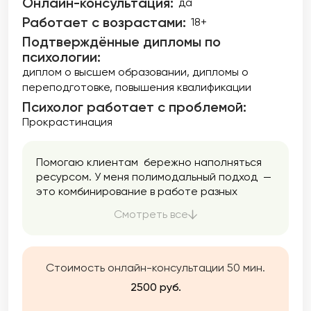
Онлайн-консультация:
да
Работает с возрастами:
18+
Подтверждённые дипломы по
психологии:
диплом о высшем образовании
дипломы о
переподготовке
повышения квалификации
Психолог работает с проблемой:
Прокрастинация
Помогаю клиентам бережно наполняться
ресурсом. У меня полимодальный подход —
это комбинирование в работе разных
направлений психологии. Я использую
Смотреть все
только проверенные методики. Помогаю
найти ресурс, опору, баланс, снизить
тревожность, разобраться в себе,
подружиться с эмоциями и перестать жить
Стоимость онлайн-консультации 50 мин.
на автопилоте.
2500 руб.