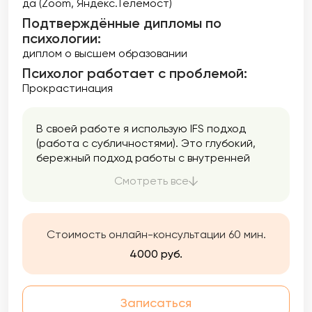
да (Zoom, Яндекс.Телемост)
Подтверждённые дипломы по
психологии:
диплом о высшем образовании
Психолог работает с проблемой:
Прокрастинация
В своей работе я использую IFS подход
(работа с субличностями). Это глубокий,
бережный подход работы с внутренней
системой человека, он позволяет
Смотреть все
обнаружить устаревшие стратегии
поведения, которые мешают в настоящем
жить в гармонии с собой и строить
здоровые отношения с другими, помогает
Стоимость онлайн-консультации 60 мин.
выработать конструктивные стратегии
4000 руб.
подходящие именно вам и если есть
травматический опыт, бережно его
отпустить. По сути это метод выстраивания
Записаться
здоровых отношений внутри себя и с самим