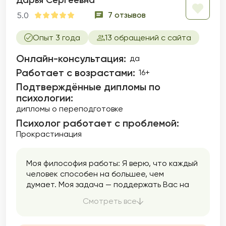
Дарья Сергеевна
7 отзывов
5.0
Опыт 3 года
13 обращений с сайта
Онлайн-консультация:
да
Работает с возрастами:
16+
Подтверждённые дипломы по
психологии:
дипломы о переподготовке
Психолог работает с проблемой:
Прокрастинация
Моя философия работы: Я верю, что каждый
человек способен на большее, чем
думает. Моя задача — поддержать Вас на
пути к самопознанию, уверенности и
Смотреть все
гармоничной жизни. Мой подход строится
на доверии, эмпатии и внимании к