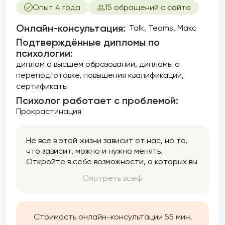
и здоровья являются важной частью моей
Опыт 4 года
15 обращений с сайта
практики, и я стремлюсь создать
безопасное пространство для обсуждения
Онлайн-консультация:
Talk, Teams, Макс
даже самых тонких вопросов. Помогаю
Подтверждённые дипломы по
улучшить качество своей интимной жизни и
психологии:
расширить свои сексуальные горизонты.
диплом о высшем образовании
дипломы о
переподготовке
повышения квалификации
сертификаты
Психолог работает с проблемой:
Прокрастинация
Не все в этой жизни зависит от нас, но то,
что зависит, можно и нужно менять.
Откройте в себе возможности, о которых вы
не знали, и измените свою жизнь к лучшему.
Смотреть все
Стоимость онлайн-консультации 55 мин.