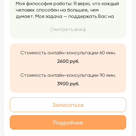
Моя философия работы: Я верю, что каждый
человек способен на большее, чем
думает. Моя задача — поддержать Вас на
пути к самопознанию, уверенности и
гармоничной жизни. Мой подход строится
Смотреть все
на доверии, эмпатии и внимании к
индивидуальности. Вы увидите ощутимый
результат в обозримые сроки. Я не
Стоимость онлайн-консультации 60 мин.
растягиваю процесс на годы. Работаю
честно: если пойму, что не могу быть Вам
2600 руб.
полезна — прямо скажу и помогу найти
другого специалиста.
Стоимость онлайн-консультации 90 мин.
3900 руб.
Записаться
Подробнее