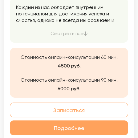
Каждый из нас обладает внутренним
потенциалом для достижения успеха и
счастья, однако не всегда мы осознаем и
используем все свои возможности. Моя цель
заключается в том, чтобы помочь Вам
Смотреть все
раскрыть ваш потенциал. Вы можете
обратиться ко мне как для единоразовой
консультации, так и для долгосрочной
Стоимость онлайн-консультации 60 мин.
работы. Я готова помочь Вам найти
оптимальное решение, которое улучшит
4500 руб.
вашу жизнь, сделает ее более комфортной,
приятной и насыщенной.
Стоимость онлайн-консультации 90 мин.
6000 руб.
Записаться
Подробнее