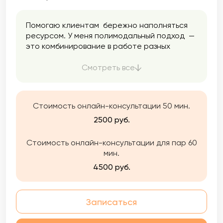
Помогаю клиентам бережно наполняться
ресурсом. У меня полимодальный подход —
это комбинирование в работе разных
направлений психологии. Я использую
только проверенные методики. Помогаю
Смотреть все
найти ресурс, опору, баланс, снизить
тревожность, разобраться в себе,
подружиться с эмоциями и перестать жить
Стоимость онлайн-консультации 50 мин.
на автопилоте.
2500 руб.
Стоимость онлайн-консультации для пар 60
мин.
4500 руб.
Записаться