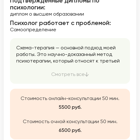
Подтверждённые дипломы по
психологии:
диплом о высшем образовании
Психолог работает с проблемой:
Самоопределение
Схема-терапия — основной подход моей
работы. Это научно-доказанный метод
психотерапии, который относят к третьей
волне когнитивно-поведенческой терапии.
Что это значит? Что в работе я как
Смотреть все
немедицинский психотерапевт обращаю
внимание на эмоции, чувства, переживания,
прошлый опыт, на мысли и поведение. Этот
Стоимость онлайн-консультации 50 мин.
подход позволяет максимально широко и
при этом бережно увидеть клиентскую
5500 руб.
картину. Схема-терапия позволяет
работать с глубиным травматическим
Стоимость очной консультации 50 мин.
опытом, помогает проживать полученный
6500 руб.
опыт и находить другие способы
справляться.