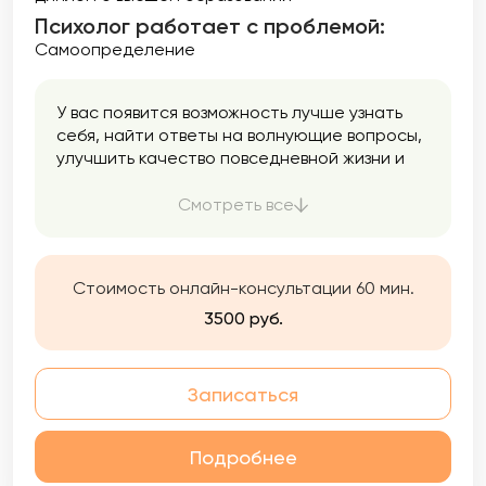
Психолог работает с проблемой:
Самоопределение
У вас появится возможность лучше узнать
себя, найти ответы на волнующие вопросы,
улучшить качество повседневной жизни и
общения с окружающими людьми.
Работаю в интегративном подходе, что
Смотреть все
позволяет применять самые эффективные
техники из разных модальностей. Использую
инструменты из КПТ (когнитивно-
Стоимость онлайн-консультации 60 мин.
поведенческой терапии), Коучинга,
Психоанализа, Арт-терапию и гипноз.
3500 руб.
Записаться
Подробнее