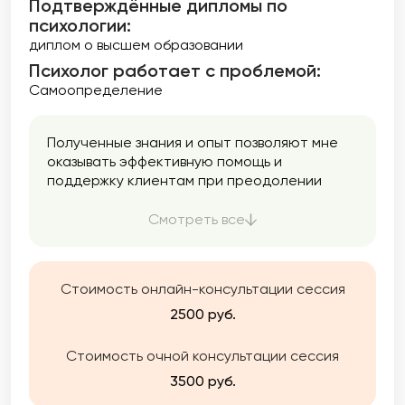
Подтверждённые дипломы по
психологии:
диплом о высшем образовании
Психолог работает с проблемой:
Самоопределение
Полученные знания и опыт позволяют мне
оказывать эффективную помощь и
поддержку клиентам при преодолении
трудных периодов в их жизни,
формировании их индивидуального пути
Смотреть все
личного и профессионального развития, в
выстраивании гармоничных
взаимоотношений с родными и близкими, и
Стоимость онлайн-консультации сессия
лучшему пониманию своих эмоций, чувств и
потребностей.
2500 руб.
Стоимость очной консультации сессия
3500 руб.