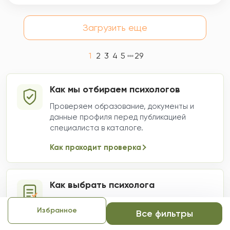
Загрузить еще
1
2
3
4
5
29
Как мы отбираем психологов
Проверяем образование, документы и
данные профиля перед публикацией
специалиста в каталоге.
Как проходит проверка
Как выбрать психолога
Смотрите на запрос, формат, опыт,
Избранное
специализацию и стоимость. Внутри -
Все фильтры
подсказки для спокойного выбора.