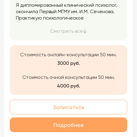
Я дипломированный клинический психолог,
окончила Первый МГМУ им. И.М. Сеченова.
Практикую психологическое
консультирование и психотерапию с 2021
года при поддержке супервизора и
Смотреть все
сообщества психологов в Мастерской
современной психодраммы, где я начала
учиться феноменологической психотерапии
Стоимость онлайн-консультации 50 мин.
и психодраме.
3000 руб.
Стоимость очной консультации 50 мин.
4000 руб.
Записаться
Подробнее