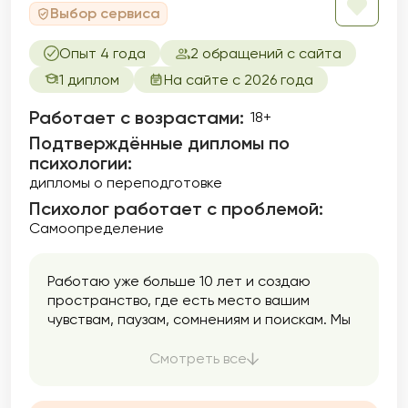
Выбор сервиса
помнить, что решая свои внутренние
трудности, вы автоматически наводите
Опыт 4 года
2 обращений с сайта
мосты для разрешения своих внешних
проблем.
1 диплом
На сайте с 2026 года
Работает с возрастами:
18+
Подтверждённые дипломы по
психологии:
дипломы о переподготовке
Психолог работает с проблемой:
Самоопределение
Работаю уже больше 10 лет и создаю
пространство, где есть место вашим
чувствам, паузам, сомнениям и поискам. Мы
двигаемся в вашем темпе: спокойно,
аккуратно, без давления. Моя задача —
Смотреть все
помочь вам услышать себя и вернуть опору