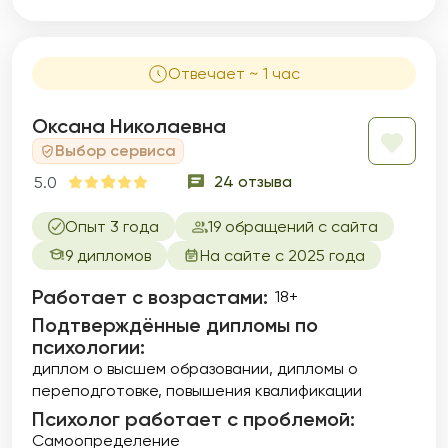
телесного и др. Я знаю, как затруднительно,
а порой невозможно, влиять на эти
механизмы волевыми усилиями, терпением,
Отвечает ~ 1 час
стараниями, но другие способы в обычной
жизни малодоступны.
Оксана Николаевна
Выбор сервиса
24 отзыва
5.0
Опыт 3 года
19 обращений с сайта
9 дипломов
На сайте с 2025 года
Работает с возрастами:
18+
Подтверждённые дипломы по
психологии:
диплом о высшем образовании
дипломы о
переподготовке
повышения квалификации
Психолог работает с проблемой:
Самоопределение