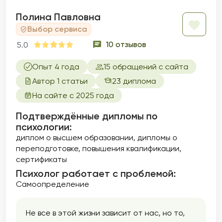
сексуальные проблемы, акцентируя
внимание на сексуальной идентичности,
Полина Павловна
удовлетворенности и интимности в
Выбор сервиса
отношениях. Темы сексуальных дисфункций
10 отзывов
5.0
и здоровья являются важной частью моей
практики, и я стремлюсь создать
безопасное пространство для обсуждения
Опыт 4 года
15 обращений с сайта
даже самых тонких вопросов. Помогаю
Автор 1 статьи
23 диплома
улучшить качество своей интимной жизни и
На сайте с 2025 года
расширить свои сексуальные горизонты.
Подтверждённые дипломы по
психологии:
диплом о высшем образовании
дипломы о
переподготовке
повышения квалификации
сертификаты
Психолог работает с проблемой:
Самоопределение
Не все в этой жизни зависит от нас, но то,