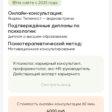
На сайте с 2025 года
Онлайн-консультация:
Яндекс Телемост — видеовстречи
Подтверждённые дипломы по
психологии:
диплом о высшем образовании
Психотерапевтический метод:
Мотивационное консультирование
Я психолог, карьерный консультант,
профориентолог, экс-HR-руководитель.
Действующий эксперт карьерного
маркетплейса hh.ru. Как психолог работаю
с темами, на которых “собаку съела”, т.е.
Смотреть все
имею личный опыт и профильное обучение.
Чаще ко мне обращаются с темами:
выгорание, прокрастинация, синдром
Стоимость онлайн-консультации 60 мин.
самозванца, гиперответственность, низкая
самооценка, страх ошибок или перемен,
4000 руб.