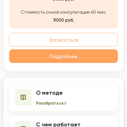
уверенность и силы, разрешают множество
«безвыходных» проблем. Бережно,
Стоимость очной консультации 60 мин.
профессионально, эффективно.
3000 руб.
Записаться
Подробнее
О методе
Разобраться
С чем работает