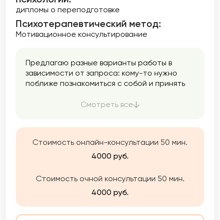
дипломы о переподготовке
Психотерапевтический метод:
Мотивационное консультирование
Предлагаю разные варианты работы в
зависимости от запроса: кому-то нужно
поближе познакомиться с собой и принять
что-то в себе, кому-то понять, что мысли —
это всего-лишь мысли и нужно освободить
Смотреть все
место и энергию для действий в
соответствии со своими ценностями (а
кому-то ведь эти ценности еще нужно
Стоимость онлайн-консультации 50 мин.
прояснить), для кого-то эффективным будет
овладеть навыками когнитивно-
4000 руб.
поведенческого подхода и стать
психологом самому себе. Охотно делюсь
Стоимость очной консультации 50 мин.
своими знаниями и умениями. С клиентами
4000 руб.
выстраиваю партнерские, доверительные
отношения на равных — для меня это важно
и ценно.