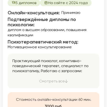
5 дипломов
На сайте с 2024 года
Онлайн-консультация:
Принимаю
Подтверждённые дипломы по
психологии:
диплом о высшем образовании
повышения
квалификации
Психотерапевтический метод:
Мотивационное консультирование
Практикующий психолог, когнитивно-
поведенческий терапевт, специалист по
психокатализу, Работаю с запросами:
детско-родительских, партнерских и
семейных взаимоотношений; кризисными и
Смотреть все
эмоциональными состояниями; проблемами
выбора и самореализации; тревога;
панические атаки, неуверенность в себе;
Стоимость онлайн-консультации 60 мин.
чувство одиночества. В работе со мной
люди возвращаются к жизни, обретают
3000 руб.