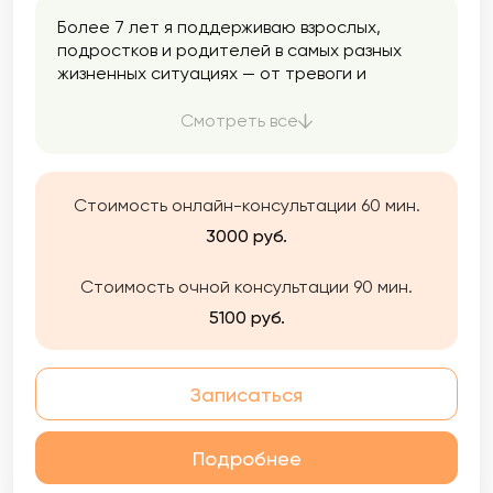
Более 7 лет я поддерживаю взрослых,
подростков и родителей в самых разных
жизненных ситуациях — от тревоги и
выгорания до потерь, семейных конфликтов
и внутреннего кризиса. За плечами —
Смотреть все
десятки курсов повышения квалификации,
супервизии и профессиональная практика.
Я совмещаю научный подход и уважение к
Стоимость онлайн-консультации 60 мин.
индивидуальности каждого клиента.
3000 руб.
Стоимость очной консультации 90 мин.
5100 руб.
Записаться
Подробнее