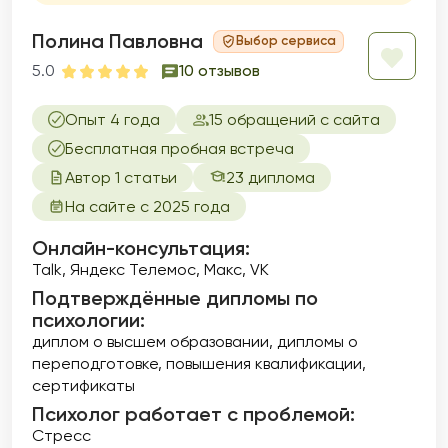
сексуальные проблемы, акцентируя
внимание на сексуальной идентичности,
Полина Павловна
Выбор сервиса
удовлетворенности и интимности в
5.0
10 отзывов
отношениях. Темы сексуальных дисфункций
и здоровья являются важной частью моей
Опыт 4 года
15 обращений с сайта
практики, и я стремлюсь создать
безопасное пространство для обсуждения
Бесплатная пробная встреча
даже самых тонких вопросов. Помогаю
Автор 1 статьи
23 диплома
улучшить качество своей интимной жизни и
расширить свои сексуальные горизонты.
На сайте с 2025 года
Онлайн-консультация:
Talk, Яндекс Телемос, Макс, VK
Подтверждённые дипломы по
психологии:
диплом о высшем образовании
дипломы о
переподготовке
повышения квалификации
сертификаты
Психолог работает с проблемой:
Стресс