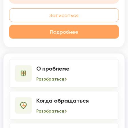
процессе психотерапии мы исследуем
бессознательные механизмы Вашей
Записаться
психики, которые в настоящем определяют
восприятие окружающего, эмоциональные
состояния, отношения в социуме, качество
Подробнее
сексуальной жизни, карьеры, денежной
сферы, психосоматические проявления
телесного и др. Я знаю, как затруднительно,
а порой невозможно, влиять на эти
механизмы волевыми усилиями, терпением,
стараниями, но другие способы в обычной
О проблеме
жизни малодоступны.
Разобраться
Когда обращаться
Разобраться