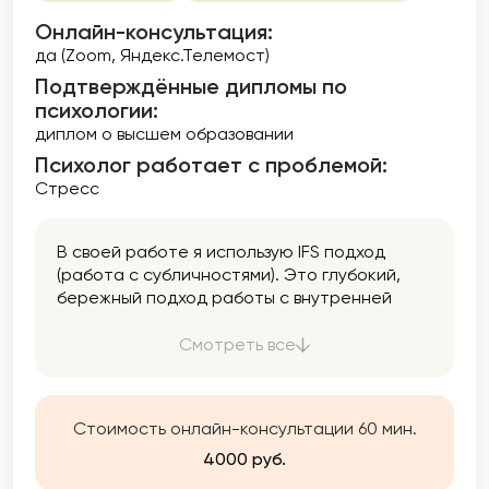
Онлайн-консультация:
да (Zoom, Яндекс.Телемост)
Подтверждённые дипломы по
психологии:
диплом о высшем образовании
Психолог работает с проблемой:
Стресс
В своей работе я использую IFS подход
(работа с субличностями). Это глубокий,
бережный подход работы с внутренней
системой человека, он позволяет
обнаружить устаревшие стратегии
Смотреть все
поведения, которые мешают в настоящем
жить в гармонии с собой и строить
здоровые отношения с другими, помогает
Стоимость онлайн-консультации 60 мин.
выработать конструктивные стратегии
подходящие именно вам и если есть
4000 руб.
травматический опыт, бережно его