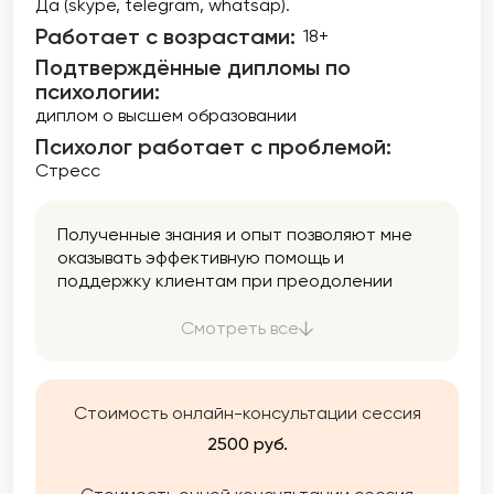
Да (skype, telegram, whatsap).
Работает с возрастами:
18+
Подтверждённые дипломы по
психологии:
диплом о высшем образовании
Психолог работает с проблемой:
Стресс
Полученные знания и опыт позволяют мне
оказывать эффективную помощь и
поддержку клиентам при преодолении
трудных периодов в их жизни,
формировании их индивидуального пути
Смотреть все
личного и профессионального развития, в
выстраивании гармоничных
взаимоотношений с родными и близкими, и
Стоимость онлайн-консультации сессия
лучшему пониманию своих эмоций, чувств и
потребностей.
2500 руб.