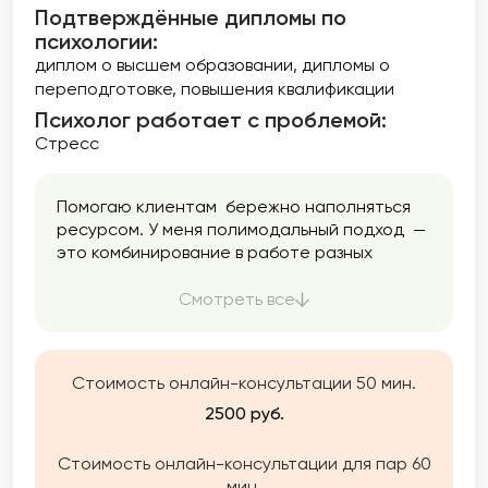
Подтверждённые дипломы по
психологии:
диплом о высшем образовании
дипломы о
переподготовке
повышения квалификации
Психолог работает с проблемой:
Стресс
Помогаю клиентам бережно наполняться
ресурсом. У меня полимодальный подход —
это комбинирование в работе разных
направлений психологии. Я использую
только проверенные методики. Помогаю
Смотреть все
найти ресурс, опору, баланс, снизить
тревожность, разобраться в себе,
подружиться с эмоциями и перестать жить
Стоимость онлайн-консультации 50 мин.
на автопилоте.
2500 руб.
Стоимость онлайн-консультации для пар 60
мин.