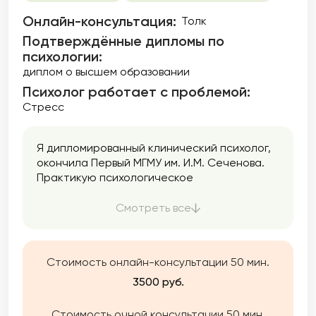
Онлайн-консультация:
Толк
Подтверждённые дипломы по
психологии:
диплом о высшем образовании
Психолог работает с проблемой:
Стресс
Я дипломированный клинический психолог,
окончила Первый МГМУ им. И.М. Сеченова.
Практикую психологическое
консультирование и психотерапию с 2021
года при поддержке супервизора и
Смотреть все
сообщества психологов в Мастерской
современной психодраммы, где я начала
учиться феноменологической психотерапии
Стоимость онлайн-консультации 50 мин.
и психодраме.
3500 руб.
Стоимость очной консультации 50 мин.