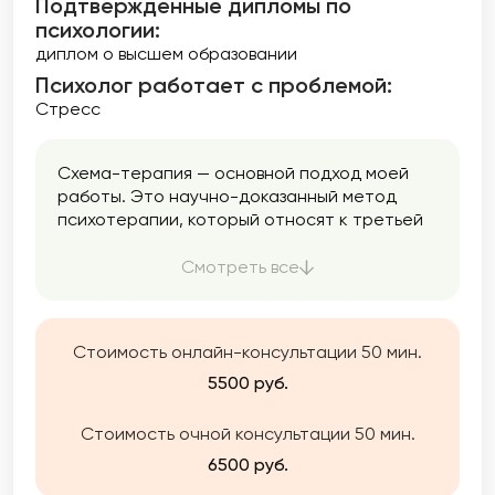
Подтверждённые дипломы по
психологии:
диплом о высшем образовании
Психолог работает с проблемой:
Стресс
Схема-терапия — основной подход моей
работы. Это научно-доказанный метод
психотерапии, который относят к третьей
волне когнитивно-поведенческой терапии.
Что это значит? Что в работе я как
Смотреть все
немедицинский психотерапевт обращаю
внимание на эмоции, чувства, переживания,
прошлый опыт, на мысли и поведение. Этот
Стоимость онлайн-консультации 50 мин.
подход позволяет максимально широко и
при этом бережно увидеть клиентскую
5500 руб.
картину. Схема-терапия позволяет
работать с глубиным травматическим
Стоимость очной консультации 50 мин.
опытом, помогает проживать полученный
6500 руб.
опыт и находить другие способы