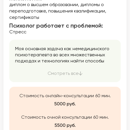
диплом о высшем образовании
дипломы о
переподготовке
повышения квалификации
сертификаты
Психолог работает с проблемой:
Стресс
Моя основная задача как немедицинского
психотерапевта во всех множественных
подходах и технологиях найти способы
решения Ваших задач, помочь понять, как
Вам внести изменения в свою жизнь в
Смотреть все
лучшую строну. В работе подбираю
оптимальные методы в зависимости от
запроса клиента — консультации,
Стоимость онлайн-консультации 60 мин.
коучинговые технологии,
психотерапевтические подходы,
5000 руб.
преимущественно эмоционально —
образную терапию, в которой органично
Стоимость очной консультации 60 мин.
сочетаются элементы психоанализа,
5500 руб.
гештальт терапии, транзактного анализа. В