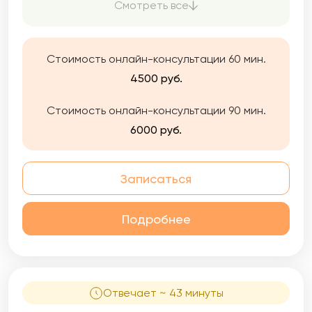
заключается в том, чтобы помочь Вам
Смотреть все
раскрыть ваш потенциал. Вы можете
обратиться ко мне как для единоразовой
консультации, так и для долгосрочной
Стоимость онлайн-консультации 60 мин.
работы. Я готова помочь Вам найти
оптимальное решение, которое улучшит
4500 руб.
вашу жизнь, сделает ее более комфортной,
приятной и насыщенной.
Стоимость онлайн-консультации 90 мин.
6000 руб.
Записаться
Подробнее
Отвечает ~ 43 минуты