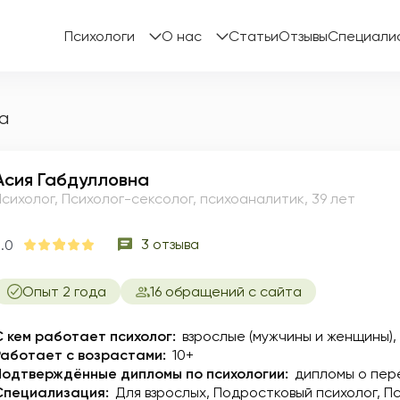
Психологи
О нас
Статьи
Отзывы
Специали
а
Асия Габдулловна
Психолог, Психолог-сексолог, психоаналитик, 39 лет
3 отзыва
.0
Опыт 2 года
16 обращений с сайта
С кем работает психолог:
взрослые (мужчины и женщины),
Работает с возрастами:
10+
Подтверждённые дипломы по психологии:
дипломы о пер
Специализация:
Для взрослых
Подростковый психолог
Пс