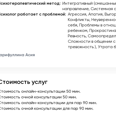
Психотерапевтический метод:
Интегративный (смешанны
направление
Системная 
Психолог работает с проблемой:
Агрессия
Апатия
Выго
Конфликты
Неувереннос
себя
Проблемы в отно
ребенком
Прокрастина
Ревность
Самоопредел
Сложности в общении с
тревожность )
Утрата б
Гарифуллина Асия
Стоимость услуг
Стоимость онлайн-консультации
50 мин.
Стоимость очной консультации
50 мин.
Стоимость онлайн-консультации для пар
90 мин.
Стоимость очной консультации для пар
90 мин.