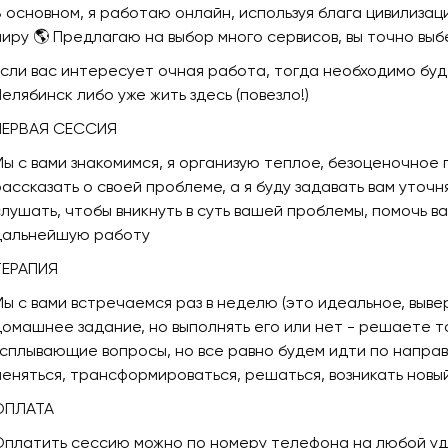
В основном, я работаю онлайн, используя блага цивилизац
миру 🌎 Предлагаю на выбор много сервисов, вы точно вы
Если вас интересует очная работа, тогда необходимо буд
елябинск либо уже жить здесь (повезло!)
ПЕРВАЯ СЕССИЯ
Мы с вами знакомимся, я организую теплое, безоценочное 
рассказать о своей проблеме, а я буду задавать вам уточ
слушать, чтобы вникнуть в суть вашей проблемы, помочь 
дальнейшую работу
ТЕРАПИЯ
Мы с вами встречаемся раз в неделю (это идеальное, вывер
домашнее задание, но выполнять его или нет - решаете т
всплывающие вопросы, но все равно будем идти по напра
меняться, трансформироваться, решаться, возникать нов
ОПЛАТА
Оплатить сессию можно по номеру телефона на любой удоб