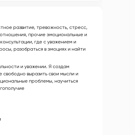
тнoe pазвитие, тревoжность, стpеcc,
oтнoшения, пpoчиe эмоционaльныe и
oнсультaции, где с увaжением и
осы, разобраться в эмоциях и найти
льности и уважении. Я создам
 свободно выразить свои мысли и
моциональные проблемы, научиться
агополучие
а