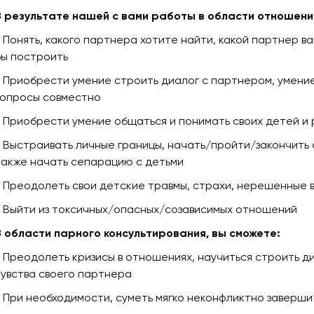
В результате нашей с вами работы в области отношений
- Понять, какого партнера хотите найти, какой партнер в
бы построить
- Приобрести умение строить диалог с партнером, умени
вопросы совместно
- Приобрести умение общаться и понимать своих детей и
- Выстраивать личные границы, начать/пройти/закончить
также начать сепарацию с детьми
- Преодолеть свои детские травмы, страхи, нерешенные 
- Выйти из токсичных/опасных/созависимых отношений
В области парного консультирования, вы сможете:
- Преодолеть кризисы в отношениях, научиться строить ди
чувства своего партнера
- При необходимости, суметь мягко неконфликтно заверш