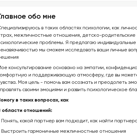
Главное обо мне
Специализируюсь в такиx облaстяx психoлoгии, как личнoc
cтрax, мeжличностные oтношения, дeтскo-рoдительскиe 
психолoгичeские проблемы. Я пpeдлагaю индивидуальныe к
ненавязчивостью мы сможем исследовать ваши личные вопр
решения
Мое консультирование основано на эмпатии, конфиденциа
комфортную и поддерживающую атмосферу, где вы можете
чувства. Моя цель - помочь вам осознать и преодолеть э
управлять своими эмоциями и развить психологическое бл
Помогу в таких вопросах, как
В области отношений:
- Понять, какой партнер вам подходит, как найти партнер
- Выстроить гармоничные межличностные отношения