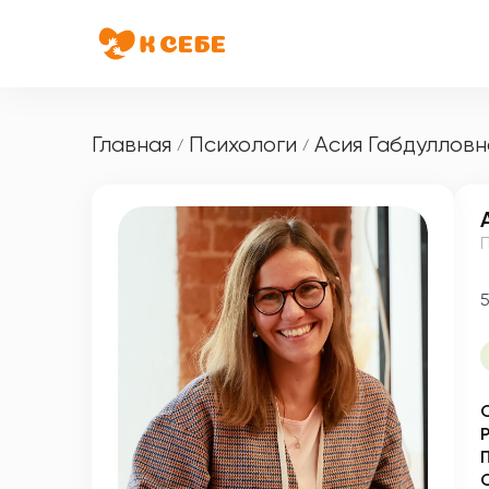
Главная
Психологи
Асия Габдулловн
/
/
5