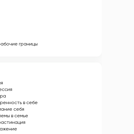
рабочие границы
ия
ессия
ера
ренность в себе
ание себя
емы в семье
растинация
ражение