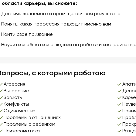
В области карьеры, вы сможете:
- Достичь желаемого и нравящегося вам результата
- Понять, какая профессия подходит именно вам
- Найти свое призвание
- Научиться общаться с людьми на работе и выстраивать 
Запросы, с которыми работаю
Агрессия
Апат
Выгорание
Депр
Зависть
Карь
Конфликты
Неуве
Одиночество
Поним
Проблемы в отношениях
Пробл
Проблемы с ребенком
Прок
Психосоматика
Разд