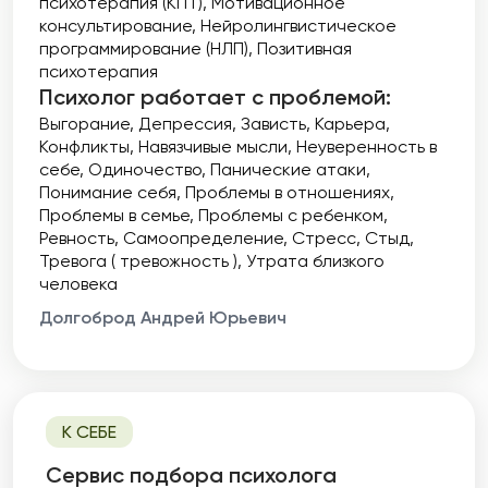
психотерапия (КПТ)
Мотивационное
консультирование
Нейролингвистическое
программирование (НЛП)
Позитивная
психотерапия
Психолог работает с проблемой:
Выгорание
Депрессия
Зависть
Карьера
Конфликты
Навязчивые мысли
Неуверенность в
себе
Одиночество
Панические атаки
Понимание себя
Проблемы в отношениях
Проблемы в семье
Проблемы с ребенком
Ревность
Самоопределение
Стресс
Стыд
Тревога ( тревожность )
Утрата близкого
человека
Долгоброд Андрей Юрьевич
К СЕБЕ
Cервис подбора психолога