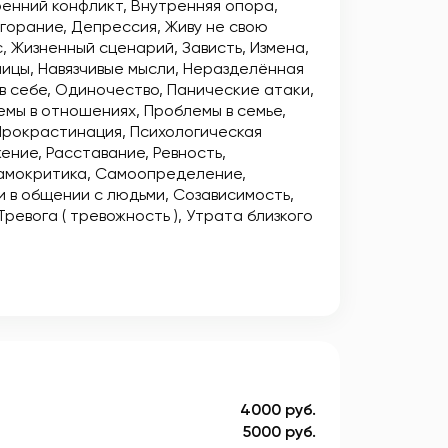
енний конфликт
Внутренняя опора
горание
Депрессия
Живу не свою
с
Жизненный сценарий
Зависть
Измена
ницы
Навязчивые мысли
Неразделённая
в себе
Одиночество
Панические атаки
емы в отношениях
Проблемы в семье
Прокрастинация
Психологическая
жение
Расставание
Ревность
амокритика
Самоопределение
 в общении с людьми
Созависимость
Тревога ( тревожность )
Утрата близкого
4000 руб.
5000 руб.