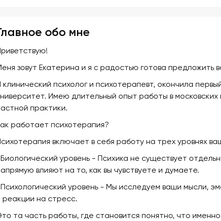
Главное обо мне
Приветствую!
Меня зовут Екатерина и я с радостью готова предложить 
Я клинический психолог и психотерапевт, окончила перв
университет. Имею длительный опыт работы в московских 
частной практики.
Как работает психотерапия?
Психотерапия включает в себя работу на трех уровнях ва
• Биологический уровень - Психика не существует отдельн
напрямую влияют на то, как вы чувствуете и думаете.
• Психологический уровень - Мы исследуем ваши мысли, э
и реакции на стресс.
Это та часть работы, где становится понятно, что именно