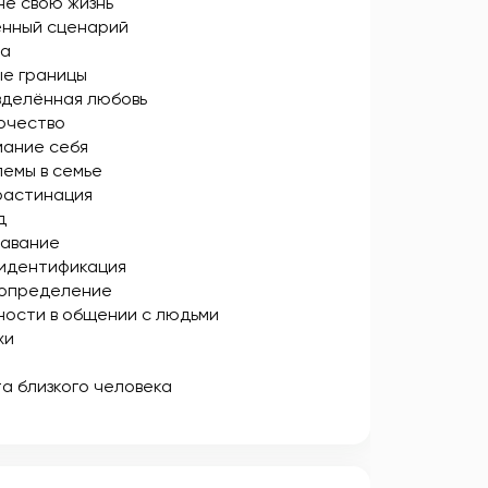
не свою жизнь
енный сценарий
на
е границы
делённая любовь
очество
ание себя
емы в семье
растинация
д
тавание
идентификация
определение
ости в общении с людьми
хи
а близкого человека