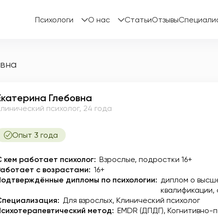
Психологи
О нас
Статьи
Отзывы
Специали
овна
Екатерина Глебовна
Клинический психолог, 24 года
Опыт 3 года
С кем работает психолог:
Взрослые, подростки 16+
Работает с возрастами:
16+
Подтверждённые дипломы по психологии:
диплом о высш
квалификации
Специализация:
Для взрослых
Клинический психолог
Психотерапевтический метод:
EMDR (ДПДГ)
Когнитивно-п