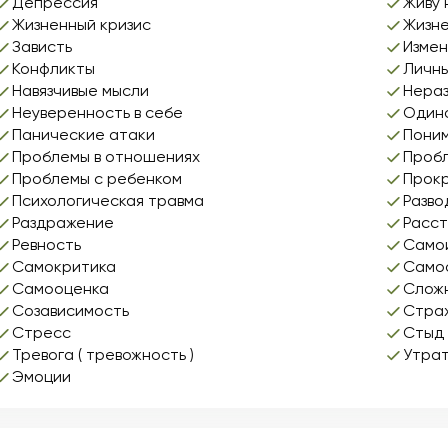
Депрессия
Живу 
Жизненный кризис
Жизн
Зависть
Изме
Конфликты
Личны
Навязчивые мысли
Нераз
Неуверенность в себе
Один
Панические атаки
Поним
Проблемы в отношениях
Пробл
Проблемы с ребенком
Прок
Психологическая травма
Разво
Раздражение
Расс
Ревность
Само
Самокритика
Само
Самооценка
Сложн
Созависимость
Стра
Стресс
Стыд
Тревога ( тревожность )
Утрат
Эмоции