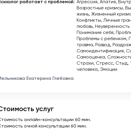
Психолог работает с проблемой:
Агрессия
Апатия
Внутр
Возрастные кризисы
Вы
жизнь
Жизненный кризи
Конфликты
Личные гра
любовь
Неуверенность 
Понимание себя
Пробл
Проблемы с ребенком
травма
Развод
Раздра
Самоидентификация
С
Самооценка
Сложности
Страхи
Стресс
Стыд
человека
Эмоции
Мельникова Екатерина Глебовна
Стоимость услуг
Стоимость онлайн-консультации
60 мин.
Стоимость очной консультации
60 мин.