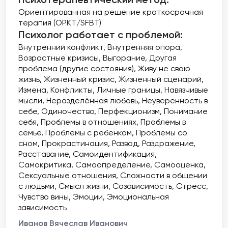
Ориентированная на решение краткосрочная
терапия (ОРКТ/SFBT)
Психолог работает с проблемой:
Внутренний конфликт
Внутренняя опора
Возрастные кризисы
Выгорание
Другая
проблема (другие состояния)
Живу не свою
жизнь
Жизненный кризис
Жизненный сценарий
Измена
Конфликты
Личные границы
Навязчивые
мысли
Неразделённая любовь
Неуверенность в
себе
Одиночество
Перфекционизм
Понимание
себя
Проблемы в отношениях
Проблемы в
семье
Проблемы с ребенком
Проблемы со
сном
Прокрастинация
Развод
Раздражение
Расставание
Самоидентификация
Самокритика
Самоопределение
Самооценка
Сексуальные отношения
Сложности в общении
с людьми
Смысл жизни
Созависимость
Стресс
Чувство вины
Эмоции
Эмоциональная
зависимость
Иванов Вячеслав Иванович