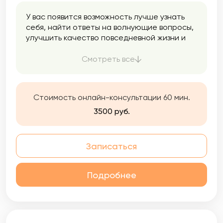
У вас появится возможность лучше узнать
себя, найти ответы на волнующие вопросы,
улучшить качество повседневной жизни и
общения с окружающими людьми.
Работаю в интегративном подходе, что
Смотреть все
позволяет применять самые эффективные
техники из разных модальностей. Использую
инструменты из КПТ (когнитивно-
Стоимость онлайн-консультации 60 мин.
поведенческой терапии), Коучинга,
Психоанализа, Арт-терапию и гипноз.
3500 руб.
Записаться
Подробнее