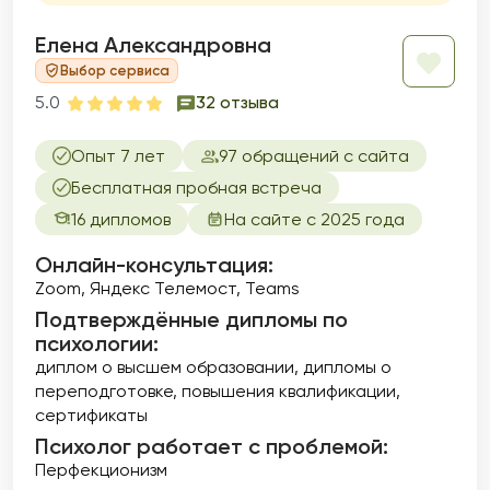
сексуальные проблемы, акцентируя
внимание на сексуальной идентичности,
Елена Александровна
удовлетворенности и интимности в
Выбор сервиса
отношениях. Темы сексуальных дисфункций
5.0
32 отзыва
и здоровья являются важной частью моей
практики, и я стремлюсь создать
безопасное пространство для обсуждения
Опыт 7 лет
97 обращений с сайта
даже самых тонких вопросов. Помогаю
Бесплатная пробная встреча
улучшить качество своей интимной жизни и
16 дипломов
На сайте с 2025 года
расширить свои сексуальные горизонты.
Онлайн-консультация:
Zoom, Яндекс Телемост, Teams
Подтверждённые дипломы по
психологии:
диплом о высшем образовании
дипломы о
переподготовке
повышения квалификации
сертификаты
Психолог работает с проблемой:
Перфекционизм