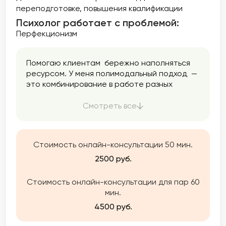
переподготовке
повышения квалификации
Психолог работает с проблемой:
Перфекционизм
Помогаю клиентам бережно наполняться
ресурсом. У меня полимодальный подход —
это комбинирование в работе разных
направлений психологии. Я использую
только проверенные методики. Помогаю
Смотреть все
найти ресурс, опору, баланс, снизить
тревожность, разобраться в себе,
подружиться с эмоциями и перестать жить
Стоимость онлайн-консультации 50 мин.
на автопилоте.
2500 руб.
Стоимость онлайн-консультации для пар 60
мин.
4500 руб.