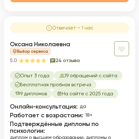
сферы, психосоматические проявления
телесного и др. Я знаю, как затруднительно,
а порой невозможно, влиять на эти
механизмы волевыми усилиями, терпением,
Отвечает ~ 1 час
стараниями, но другие способы в обычной
жизни малодоступны.
Оксана Николаевна
Выбор сервиса
5.0
24 отзыва
Опыт 3 года
19 обращений с сайта
Бесплатная пробная встреча
9 дипломов
На сайте с 2025 года
Онлайн-консультация:
да
Работает с возрастами:
18+
Подтверждённые дипломы по
психологии:
диплом о высшем образовании
дипломы о