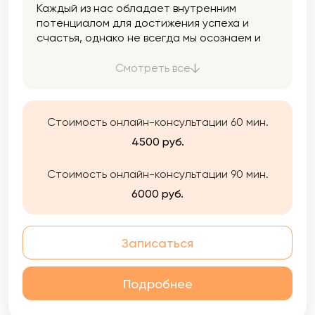
Каждый из нас обладает внутренним
потенциалом для достижения успеха и
счастья, однако не всегда мы осознаем и
используем все свои возможности. Моя цель
заключается в том, чтобы помочь Вам
Смотреть все
раскрыть ваш потенциал. Вы можете
обратиться ко мне как для единоразовой
консультации, так и для долгосрочной
Стоимость онлайн-консультации 60 мин.
работы. Я готова помочь Вам найти
оптимальное решение, которое улучшит
4500 руб.
вашу жизнь, сделает ее более комфортной,
приятной и насыщенной.
Стоимость онлайн-консультации 90 мин.
6000 руб.
Записаться
Подробнее