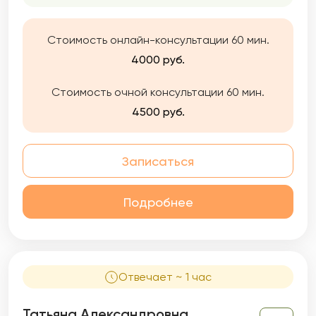
пространстве между нами. Это может
рождать сложные чувства, но со своей
Стоимость онлайн-консультации 60 мин.
стороны я могу гарантировать безопасное
пространство, в котором Вам можно
4000 руб.
разместиться.
Глубинная психотерапия рождается в
Стоимость очной консультации 60 мин.
открытом и честном контакте, который
4500 руб.
выстраивается благодаря взаимному
доверию.
Записаться
Подробнее
Отвечает ~ 1 час
Татьяна Александровна