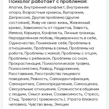
Психолог работает с проблемой:
Апатия
Внутренний конфликт
Внутренняя
опора
Возрастные кризисы
Выгорание
Депрессия
Другая проблема (другие
состояния)
Живу не свою жизнь
Жизненный
кризис
Зависимость от гаджетов
Зависть
Измена
Карьера
Конфликты
Личные границы
Неразделённая любовь
Неуверенность в себе
Одиночество
Понимание себя
Проблемы в
отношениях
Проблемы в семье
Проблемы на
работе
Проблемы с мамой
Проблемы с отцом
Проблемы с ребенком
Проблемы со сном
Прокрастинация
Психологическая травма
Психосоматика
Развод
Раздражение
Расставание
Расстройство пищевого
поведения
Ревность
Самоидентификация
Самокритика
Самоопределение
Самооценка
Сексуальные отношения
Сложности в общении
с людьми
Смысл жизни
Созависимость
Стресс
Стыд
Тревога ( тревожность )
Утрата близкого
человека
Чувство вины
Эмоции