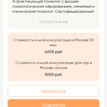
Я практикующий психолог с высшим
психологическим образованием, семейный и
клинический психолог. Сертифицированный
психотерапевт в методе Позитивной и
Транскультуальной психотерапии
Смотреть все
(сертификат международного образца
WAPP). Психодинамическая терапия
(основной метод моей работы) позволяет
Стоимость очной консультации в Москве 50
работать с широким кругом запросов:
мин.
лучше разбираться в отношениях,
сложностях контакта с другими; пережить
4000 руб.
изменения, происходящие с нами в жизни —
возрастные кризисы, расставания,
Стоимость очной консультации для пар в
переезды, утраты; справиться с
Москве сессия
депрессивными состояниями, тревогой,
5000 руб.
чувством беспомощности и отсутствия
контроля; снизить влияние травматичного
опыта на сегодняшнюю жизнь и многое
Записаться
другое.
Подробнее