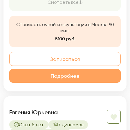
и внутреннего кризиса. За плечами —
Смотреть все
десятки курсов повышения квалификации,
супервизии и профессиональная практика.
Я совмещаю научный подход и уважение к
Стоимость очной консультации в Москве 90
индивидуальности каждого клиента.
мин.
5100 руб.
Записаться
Подробнее
Евгения Юрьевна
Опыт 5 лет
7 дипломов