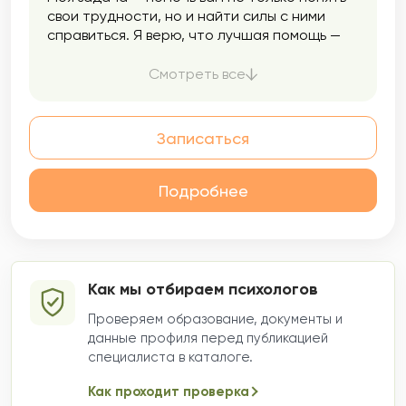
свои трудности, но и найти силы с ними
справиться. Я верю, что лучшая помощь —
это научить вас самим управлять своей
жизнью. В работе я совмещаю два подхода.
Смотреть все
Сначала мы вместе разбираемся, что вас
беспокоит и почему это происходит. А
потом я помогаю вам наметить конкретные
Записаться
шаги, чтобы изменить ситуацию к лучшему.
Мы не просто говорим о проблемах — мы
ищем пути их решения.
Подробнее
Как мы отбираем психологов
Проверяем образование, документы и
данные профиля перед публикацией
специалиста в каталоге.
Как проходит проверка