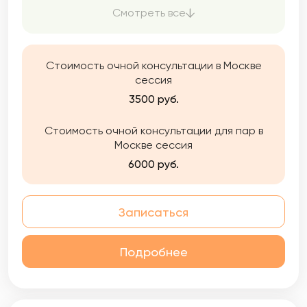
осознавания своих чувств, эмоций и
Смотреть все
телесных состояний, что в свою очередь
приводит к более эффективному
построению отношений с самим собой и
Стоимость очной консультации в Москве
окружающим миром.
сессия
3500 руб.
Стоимость очной консультации для пар в
Москве сессия
6000 руб.
Записаться
Подробнее