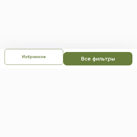
Избранное
Все фильтры
Экстренная психологическая
помощь
Если вам требуется срочная