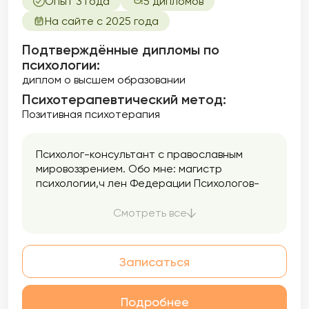
Опыт 3 года
5 дипломов
На сайте с 2025 года
Подтверждённые дипломы по
психологии:
диплом о высшем образовании
Психотерапевтический метод:
Позитивная психотерапия
Психолог-консультант с православным
мировоззрением. Обо мне: магистр
психологии,ч лен Федерации Психологов-
Консультантов Онлайн (ФПКО), иконописец-
реставратор и педагог — это дополняет
Смотреть все
мою работу глубиной и творческим взглядом
на внутренний мир человека, волонтёр
Телефона доверия — знаю, как важны
Записаться
поддержка и принятие в трудный момент,
многодетная мама — понимаю сложности
отношений, кризисы и радости семейной
Подробнее