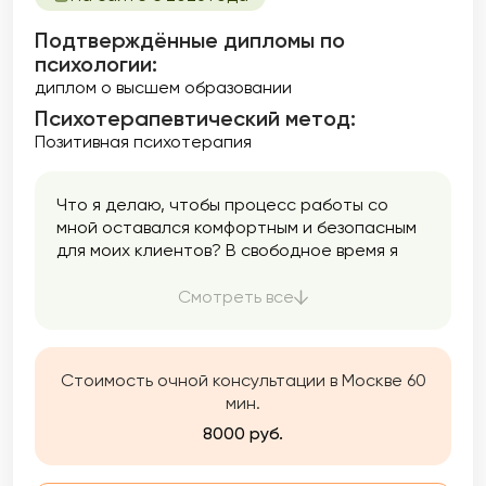
Подтверждённые дипломы по
психологии:
диплом о высшем образовании
Психотерапевтический метод:
Позитивная психотерапия
Что я делаю, чтобы процесс работы со
мной оставался комфортным и безопасным
для моих клиентов? В свободное время я
люблю творить, изучать новое и
неизведанное и активно проводить время —
Смотреть все
это помогает снять напряжение и
наполниться вдохновением для дальнейшей
работы. А мои личные качества:
Стоимость очной консультации в Москве 60
спокойствие, доброжелательность,
мин.
ответственность, искренность — помогают
мне в работе и дают возможность людям,
8000 руб.
обратившимся за помощью менять жизнь и
эффективно справляться с трудностями.