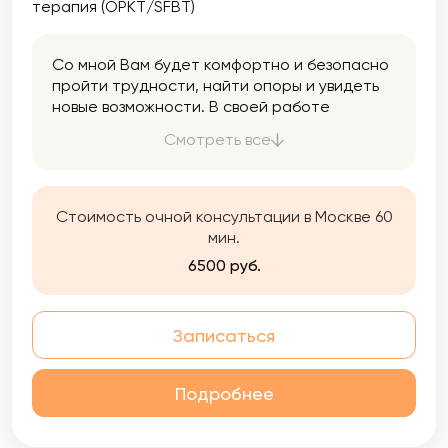
терапия (ОРКТ/SFBT)
Со мной Вам будет комфортно и безопасно
пройти трудности, найти опоры и увидеть
новые возможности. В своей работе
использую Схема-терапию и
Смотреть все
ориентируюсь на то что все мы родом из
детства и у нас есть потребности,
удовлетворяя которые мы становимся
счастливее.
Стоимость очной консультации в Москве 60
мин.
6500 руб.
Записаться
Подробнее