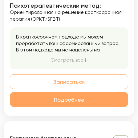
Психотерапевтический метод:
Ориентированная на решение краткосрочная
терапия (ОРКТ/SFBT)
В краткосрочном подходе мы можем
проработать ваш сформированный запрос.
В этом подходе мы не нацелены на
прошлое. Мы работаем с настоящим и
Смотреть все
будущем, опираясь на ваши ресурсы и
сильные стороны, которые несомненно
есть у каждого человека. В этом подходе я
Записаться
применяю метод ОРКТ (ориентированная
на решение краткосрочная терапия). Это
метод, научно доказавший свою
Подробнее
эффективность при работе с любым
запросом.