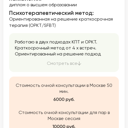
диплом о высшем образовании
Психотерапевтический метод:
Ориентированная на решение краткосрочная
терапия (ОРКТ/SFBT)
Работаю в двух подходах КПТ и ОРКТ.
Краткосрочный метод от 4 х встреч.
Ориентированный на решение подход
основывается на поиске и создании
Смотреть все
решений, а не анализе и поиске причин
возникновения проблем. В фокусе внимания
находятся решения, надежды, ресурсы,
сильные стороны и позитивные исключения.
Стоимость очной консультации в Москве 50
мин.
6000 руб.
Стоимость очной консультации для пар в
Москве сессия
10000 руб.