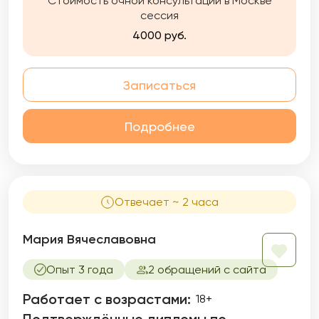
Стоимость очной консультации в Москве
научил меня доверять клиенту как главному
сессия
эксперту в своей жизни.
4000 руб.
Записаться
Подробнее
Отвечает ~ 2 часа
Мария Вячеславовна
Опыт 3 года
2 обращений с сайта
Работает с возрастами:
18+