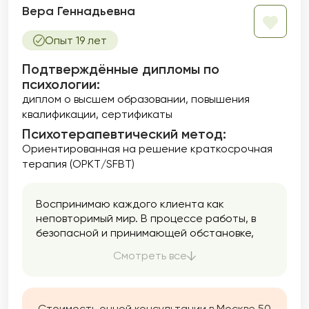
Вера Геннадьевна
Опыт 19 лет
Подтверждённые дипломы по
психологии:
диплом о высшем образовании
повышения
квалификации
сертификаты
Психотерапевтический метод:
Ориентированная на решение краткосрочная
терапия (ОРКТ/SFBT)
Воспринимаю каждого клиента как
неповторимый мир. В процессе работы, в
безопасной и принимающей обстановке,
через совместное исследование вашей
Смотреть все
жизни, станет возможным прожить
непрожитые эмоции, осознать свои мысли,
чувства, поведение и измениться, если
будет необходимо.
Стоимость очной консультации в Москве 50