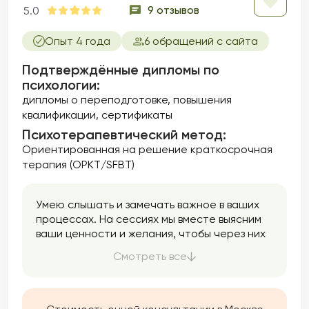
9 отзывов
5.0
Опыт 4 года
6 обращений с сайта
Подтверждённые дипломы по
психологии:
дипломы о переподготовке
повышения
квалификации
сертификаты
Психотерапевтический метод:
Ориентированная на решение краткосрочная
терапия (ОРКТ/SFBT)
Умею слышать и замечать важное в ваших
процессах. На сессиях мы вместе выясним
ваши ценности и желания, чтобы через них
прийти к важным изменениям в жизни, к
Смотреть все
расширению границ и возможностей.
На наших встречах не будет оценок,
советов, предсказаний. Мой опыт
и профессиональный подход в терапии