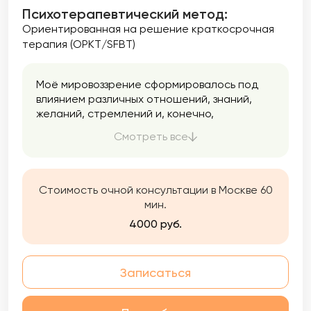
Психотерапевтический метод:
Ориентированная на решение краткосрочная
терапия (ОРКТ/SFBT)
Моё мировоззрение сформировалось под
влиянием различных отношений, знаний,
желаний, стремлений и, конечно,
ценностей. В консультировании
Смотреть все
сосредотачиваюсь на человеке и
способствую ему в нахождении ответов на
насущные вопросы, которые перед каждым
из нас ставит жизнь.
Стоимость очной консультации в Москве 60
мин.
4000 руб.
Записаться