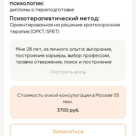
психологии:
дипломы о переподготовке
Психотерапевтический метод:
Ориентированная на решение краткосрочная
терапия (ОРКТ/SFBT)
Мне 28 лет, из личного опыта: выгорание,
построение карьеры, выбор профессии,
травма отвержения, поиск и построение
отношений, холодная мама, похудение/
Смотреть все
набор веса и многое другое, с чем
сталкивалась и прорабатывала в личной
терапии 🙂 Считаю себя творческим
человеком и немного художницей.
Стоимость очной консультации в Москве 55
мин.
3700 руб.
Записаться