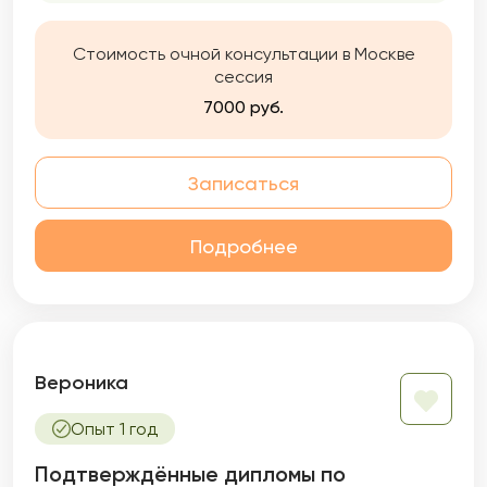
преподаю. Опыт психологической практики
и работы с сотрудниками и руководителями
IT-компаний.
Стоимость очной консультации в Москве
сессия
7000 руб.
Записаться
Подробнее
Вероника
Опыт 1 год
Подтверждённые дипломы по