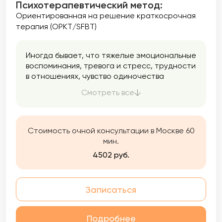
Психотерапевтический метод:
Ориентированная на решение краткосрочная
терапия (ОРКТ/SFBT)
Иногда бывает, что тяжелые эмоциональные
воспоминания, тревога и стресс, трудности
в отношениях, чувство одиночества
появляются в жизни и с ними сложно жить.
Смотреть все
Помощь психолога может помочь лучше
понять свои потребности, найти свои
уникальные ресурсы и найти равновесие в
жизни.
Стоимость очной консультации в Москве 60
мин.
4502 руб.
Записаться
Подробнее