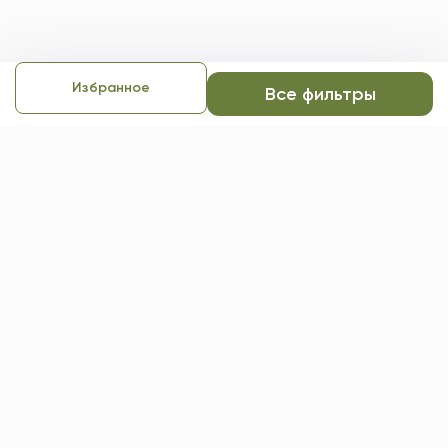
Избранное
Все фильтры
Экстренная психологическая
помощь
Если вам требуется срочная
психологическая помощь в серьезной или
угрожающей жизни ситуации, обращайтесь:
+7 495 989-50-50
Горячая линия психологической помощи МЧС
России