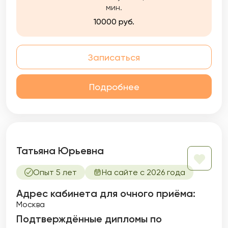
мин.
близким, 10 лет работы частной практики. В
своей работе использую интегративный
10000 руб.
подход, что позволяет целостно
рассматривать и решать запрос клиента.
Мой бэкграунд помог реабилитировать,
Записаться
отлично социализировать, воспитать
успешных собственных детей, рожденных
слабовидящими. 27 лет брака. Постоянно
Подробнее
учусь и развиваюсь. С оптимизмом и
интересом смотрю на мир.
Татьяна Юрьевна
Опыт 5 лет
На сайте с 2026 года
Адрес кабинета для очного приёма:
Москва
Подтверждённые дипломы по