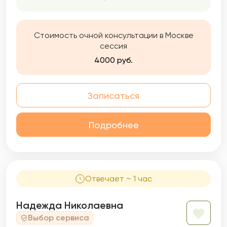
На наших встречах не будет оценок,
советов, предсказаний. Мой опыт
и профессиональный подход в терапии
Стоимость очной консультации в Москве
научил меня доверять клиенту как главному
сессия
эксперту в своей жизни.
4000 руб.
Записаться
Подробнее
Отвечает ~ 1 час
Надежда Николаевна
Выбор сервиса