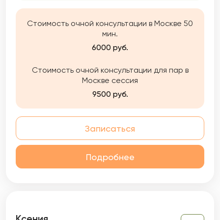
просто решиться на изменения, и при этом
жить «по-старому» уже не выходит. Поэтому
Стоимость очной консультации в Москве 50
предлагаю пройти этот путь вместе.
мин.
6000 руб.
Стоимость очной консультации для пар в
Москве сессия
9500 руб.
Записаться
Подробнее
Ксения