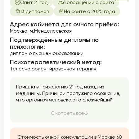
Опыт 21 год
6 обращений с сайта
13 дипломов
На сайте с 2025 года
Адрес кабинета для очного приёма:
Москва, м.Менделеевская
Подтверждённые дипломы по
психологии:
диплом о высшем образовании
Психотерапевтический метод:
Телесно ориентированная терапия
Пришла в психологию 21 год назад из
медицины. Причиной послужило осознание,
что организм человека это сложнейший
механизм взаимодействия психики и тела, и
невозможно убрать проблему со здоровьем,
Смотреть все
опираясь только на устранение симптома.
Имею опыт работы психологом в детских
образовательных учреждениях, на горячей
Стоимость очной консультации в Москве 60
линии помощи онколоческим больным и их