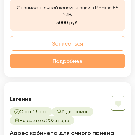
большой опыт взаимодействия с детьми —
Стоимость очной консультации в Москве 55
работала психологом в частной школе и
мин.
социальном центре).
5000 руб.
Записаться
Подробнее
Евгения
Опыт 13 лет
11 дипломов
На сайте с 2025 года
Адрес кабинета для очного приёма: