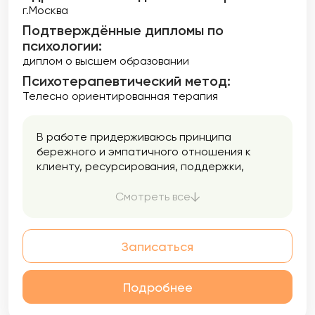
г.Москва
Подтверждённые дипломы по
психологии:
диплом о высшем образовании
Психотерапевтический метод:
Телесно ориентированная терапия
В работе придерживаюсь принципа
бережного и эмпатичного отношения к
клиенту, ресурсирования, поддержки,
постепенного и мягкого погружения в
запрос. Считаю,что именно в контакте
Смотреть все
между психологом и клиентом происходит
процесс терапевтирования. Также
гарантирую полную конфиденциальность и
Записаться
безопасное пространство. Если Вас что-
то беспокоит, но вы не можете
сформулировать запрос- это не страшно,
Подробнее
мы сделаем это вместе.