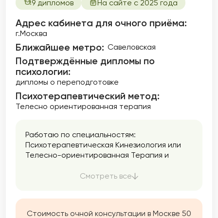
9 дипломов
На сайте с 2025 года
Адрес кабинета для очного приёма:
г.Москва
Ближайшее метро:
Савеловская
Подтверждённые дипломы по
психологии:
дипломы о переподготовке
Психотерапевтический метод:
Телесно ориентированная терапия
Работаю по специальностям:
Психотерапевтическая Кинезиология или
Телесно-ориентированная Терапия и
Фокусированная Терапия Принятия и
Ответственности FACT и ACT (КПТ 3-й
Смотреть все
волны). Помогу разобраться с проблемами в
межличностных отношениях, страхами,
тревогой, неуверенностью в себе,
Стоимость очной консультации в Москве 50
перееданием, со своими мыслями,