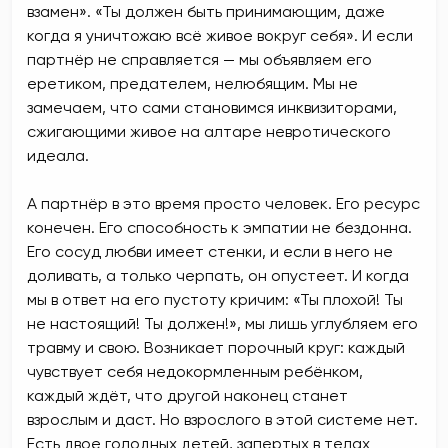
взамен». «Ты должен быть принимающим, даже
когда я уничтожаю всё живое вокруг себя». И если
партнёр не справляется — мы объявляем его
еретиком, предателем, нелюбящим. Мы не
замечаем, что сами становимся инквизиторами,
сжигающими живое на алтаре невротического
идеала.
А партнёр в это время просто человек. Его ресурс
конечен. Его способность к эмпатии не бездонна.
Его сосуд любви имеет стенки, и если в него не
доливать, а только черпать, он опустеет. И когда
мы в ответ на его пустоту кричим: «Ты плохой! Ты
не настоящий! Ты должен!», мы лишь углубляем его
травму и свою. Возникает порочный круг: каждый
чувствует себя недокормленным ребёнком,
каждый ждёт, что другой наконец станет
взрослым и даст. Но взрослого в этой системе нет.
Есть двое голодных детей, запертых в телах