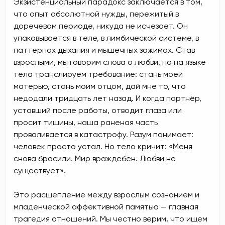
Экзистенциальный парадокс заключается в том,
что опыт абсолютной нужды, пережитый в
доречевом периоде, никуда не исчезает. Он
упаковывается в теле, в лимбической системе, в
паттернах дыхания и мышечных зажимах. Став
взрослыми, мы говорим слова о любви, но на языке
тела транслируем требование: стань моей
матерью, стань моим отцом, дай мне то, что
недодали тридцать лет назад. И когда партнёр,
уставший после работы, отводит глаза или
просит тишины, наша раненая часть
проваливается в катастрофу. Разум понимает:
человек просто устал. Но тело кричит: «Меня
снова бросили. Мир враждебен. Любви не
существует».
Это расщепление между взрослым сознанием и
младенческой аффективной памятью — главная
трагедия отношений. Мы честно верим, что ищем