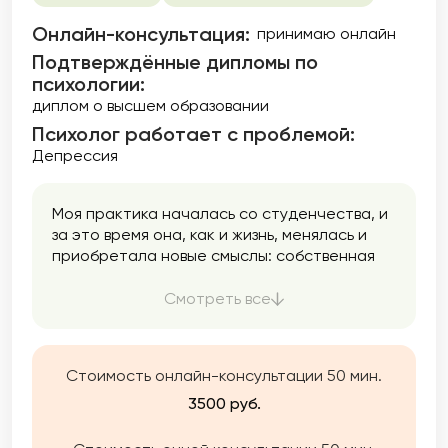
Онлайн-консультация:
принимаю онлайн
Подтверждённые дипломы по
психологии:
диплом о высшем образовании
Психолог работает с проблемой:
Депрессия
Моя практика началась со студенчества, и
за это время она, как и жизнь, менялась и
приобретала новые смыслы: собственная
психологическая студия, работа в
государственном центре психологической
Смотреть все
помощи, паузы в декрете и увлечения
творчеством. Этот опыт помогает мне
глубже понять жизнь и ценности и делает
Стоимость онлайн-консультации 50 мин.
мою практику более цельной. Основа моей
работы сегодня — гештальт-подход.
3500 руб.