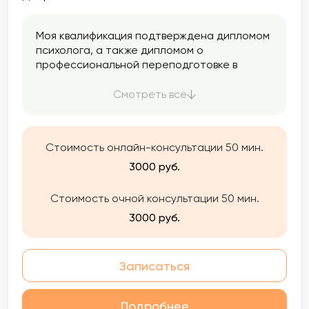
Моя квалификация подтверждена дипломом
психолога, а также дипломом о
профессиональной переподготовке в
сфере аналитической психологии и
психоанализа. Я специализируюсь на
Смотреть все
глубинном подходе, исследуя
бессознательное через юнгианскую
психотерапию и психоанализ. Являюсь
Стоимость онлайн-консультации 50 мин.
действительным членом Ассоциации
Аналитических Психологов (ААП). Данное
3000 руб.
членство подтверждает мое непрерывное
развитие в профессиональной сфере,
Стоимость очной консультации 50 мин.
прохождение личного анализа, получение
3000 руб.
регулярных супервизий, участие в
конференциях, обучающих программах и
семинарах.
Записаться
Подробнее