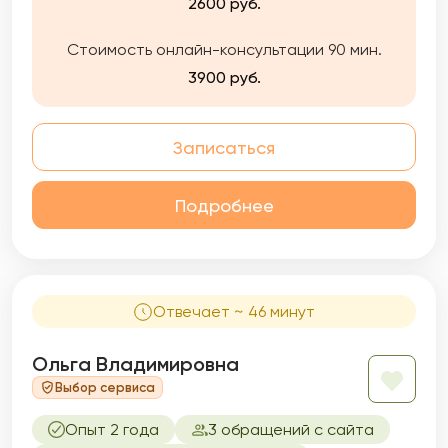
честно: если пойму, что не могу быть Вам
2600 руб.
полезна — прямо скажу и помогу найти
другого специалиста.
Стоимость онлайн-консультации 90 мин.
3900 руб.
Записаться
Подробнее
Отвечает ~ 46 минут
Ольга Владимировна
Выбор сервиса
Опыт 2 года
3 обращений с сайта