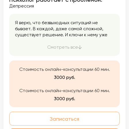
Депрессия
Я верю, что безвыходных ситуаций не
бывает. В каждой, даже самой сложной,
существует решение. И ключи к нему уже
находятся внутри вас. Иногда сложно
разобраться в этом в одиночку, и тогда
Смотреть все
важно иметь рядом того, кто поддержит. Я
знаю, что обратиться к психологу бывает
сложно, поэтому я очень бережно и с
Стоимость онлайн-консультации 60 мин.
пониманием отношусь к каждому клиенту.
Моя цель — быть рядом и помочь вам найти в
3000 руб.
себе силы и ресурсы для изменений. Я
работаю со взрослыми от 18 лет в
Стоимость онлайн-консультации 60 мин.
интегративном (смешанном, комплексном)
3000 руб.
подходе, подбирая техники из разных
направлений, исходя из запроса и вашей
индивидуальности.
Записаться