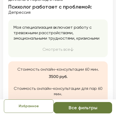
Психолог работает с проблемой:
Депрессия
Моя специализация включает работу с
тревожными расстройствами,
эмоциональными трудностями, кризисными
состояниями и вопросами
самоопределения. В своей практике я
Смотреть все
опираюсь на интегративный подход,
сочетая методы когнитивно-поведенческой
терапии (КПТ), гештальт-терапии и
Стоимость онлайн-консультации 60 мин.
экзистенциального подхода.
3500 руб.
Стоимость онлайн-консультации для пар 60
мин.
4000 руб.
Избранное
Все фильтры