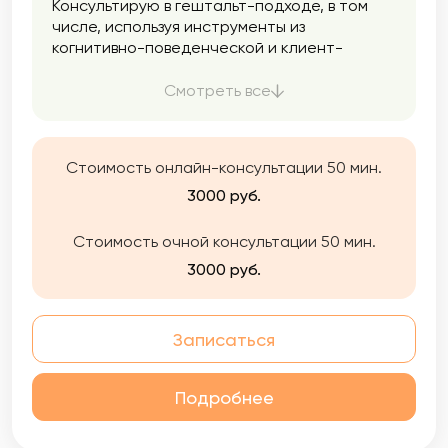
Консультирую в гештальт-подходе, в том
числе, используя инструменты из
когнитивно-поведенческой и клиент-
центрированной терапии. Любовь к
профессии, компетенции и опыт — то, на
Смотреть все
что опираюсь в своей деятельности.
Обращайтесь. Разберемся с тем, что
беспокоит. Моя работа строится на
Стоимость онлайн-консультации 50 мин.
принципах бережности, профессионализма
и полной конфиденциальности.
3000 руб.
Стоимость очной консультации 50 мин.
3000 руб.
Записаться
Подробнее