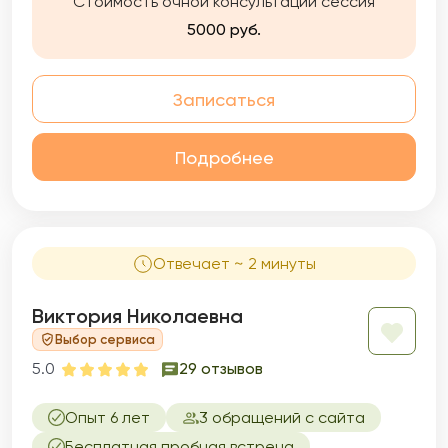
Стоимость очной консультации сессия
клиент-терапевтической среде, в работе
5000 руб.
опираюсь на этический кодекс. Опыт
показывает, что при соответствующей
готовности, можно найти ресурсы для
Записаться
изменений. Работаю под регулярной
супервизией.
Подробнее
Отвечает ~ 2 минуты
Виктория Николаевна
Выбор сервиса
5.0
29 отзывов
Опыт 6 лет
3 обращений с сайта
Бесплатная пробная встреча