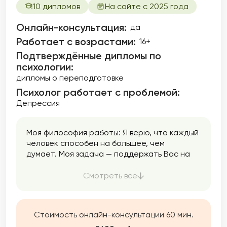
10 дипломов
На сайте с 2025 года
Онлайн-консультация:
да
Работает с возрастами:
16+
Подтверждённые дипломы по
психологии:
дипломы о переподготовке
Психолог работает с проблемой:
Депрессия
Моя философия работы: Я верю, что каждый
человек способен на большее, чем
думает. Моя задача — поддержать Вас на
пути к самопознанию, уверенности и
гармоничной жизни. Мой подход строится
Смотреть все
на доверии, эмпатии и внимании к
индивидуальности. Вы увидите ощутимый
результат в обозримые сроки. Я не
Стоимость онлайн-консультации 60 мин.
растягиваю процесс на годы. Работаю