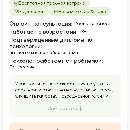
Бесплатная пробная встреча
7 дипломов
На сайте с 2025 года
Онлайн-консультация:
Zoom, Телемост
Работает с возрастами:
18+
Подтверждённые дипломы по
психологии:
диплом о высшем образовании
Психолог работает с проблемой:
Депрессия
У вас появится возможность лучше узнать
себя, найти ответы на волнующие вопросы,
улучшить качество повседневной жизни и
общения с окружающими людьми.
Работаю в интегративном подходе, что
Смотреть все
позволяет применять самые эффективные
техники из разных модальностей. Использую
инструменты из КПТ (когнитивно-