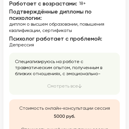
Работает с возрастами:
18+
Подтверждённые дипломы по
психологии:
диплом о высшем образовании
повышения
квалификации
сертификаты
Психолог работает с проблемой:
Депрессия
Специализируюсь на работе с
травматическим опытом, полученным в
близких отношениях, с эмоционально-
зависимым поведением, с расстройствами
пищевого поведения, с паническими
Смотреть все
атаками, с депрессивными и тревожными
состояниями. Веду практику с 2017 г.
Работаю со взрослыми старше 18 лет. Для
Стоимость онлайн-консультации сессия
меня важен принцип уважения к
уникальности и к жизненному опыту
5000 руб.
человека. С вниманием отношусь к
созданию пространства защищенности в