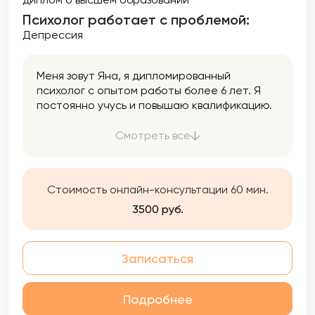
Психолог работает с проблемой:
Депрессия
Меня зовут Яна, я дипломированный
психолог с опытом работы более 6 лет. Я
постоянно учусь и повышаю квалификацию.
Работаю очно в кабинете в Санкт-
Петербурге и онлайн с клиентами из разных
Смотреть все
стран. Работаю в интегративном подходе,
бережно выбираю техники и методы для
каждого клиента.
Стоимость онлайн-консультации 60 мин.
3500 руб.
Записаться
Подробнее