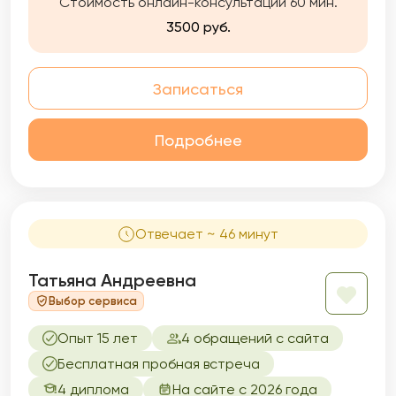
Стоимость онлайн-консультации 60 мин.
поведенческой терапии), Коучинга,
Психоанализа, Арт-терапию и гипноз.
3500 руб.
Записаться
Подробнее
Отвечает ~ 46 минут
Татьяна Андреевна
Выбор сервиса
Опыт 15 лет
4 обращений с сайта
Бесплатная пробная встреча
4 диплома
На сайте с 2026 года