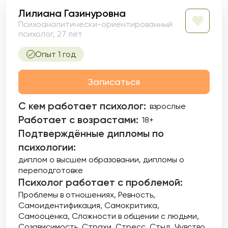
Лилиана Газинуровна
Психоаналитически-ориентированный
психолог, 27 лет
Опыт 1 год
Записаться
С кем работает психолог:
взрослые
Работает с возрастами:
18+
Подтверждённые дипломы по
психологии:
диплом о высшем образовании
дипломы о
переподготовке
Психолог работает с проблемой:
Проблемы в отношениях
Ревность
Самоидентификация
Самокритика
Самооценка
Сложности в общении с людьми
Созависимость
Страхи
Стресс
Стыд
Чувство