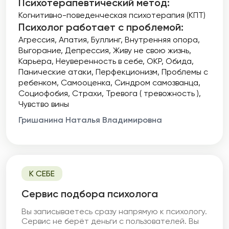
Психотерапевтический метод:
Когнитивно-поведенческая психотерапия (КПТ)
Психолог работает с проблемой:
Агрессия
Апатия
Буллинг
Внутренняя опора
Выгорание
Депрессия
Живу не свою жизнь
Карьера
Неуверенность в себе
ОКР
Обида
Панические атаки
Перфекционизм
Проблемы с
ребенком
Самооценка
Синдром самозванца
Социофобия
Страхи
Тревога ( тревожность )
Чувство вины
Гришанина Наталья Владимировна
К СЕБЕ
Cервис подбора психолога
Вы записываетесь сразу напрямую к психологу.
Сервис не берёт деньги с пользователей. Вы