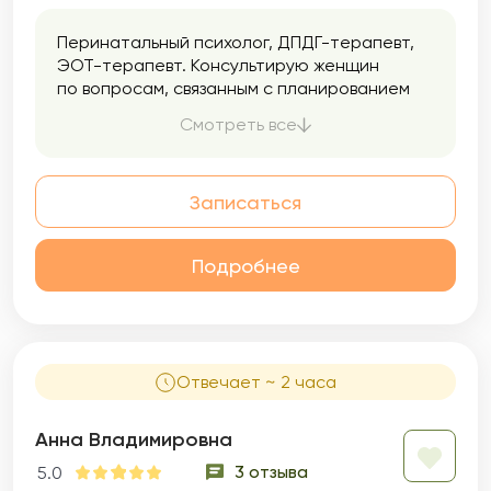
Перинатальный психолог, ДПДГ-терапевт,
ЭОТ-терапевт. Консультирую женщин
по вопросам, связанным с планированием
беременности, вынашиванию малыша
Смотреть все
и сложностях в процессе вхождения в новую
роль мамы. Сопровождаю при проживании
кризисных эпизодов — перинатальные
Записаться
утраты, выкидыши.
Подробнее
Отвечает ~ 2 часа
Анна Владимировна
3 отзыва
5.0