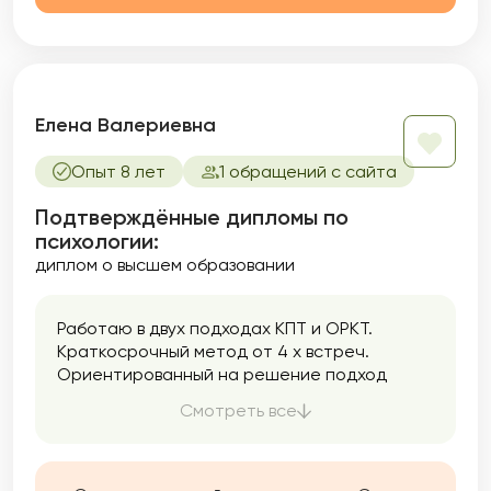
проективные методики.
Елена Валериевна
Опыт 8 лет
1 обращений с сайта
Подтверждённые дипломы по
психологии:
диплом о высшем образовании
Работаю в двух подходах КПТ и ОРКТ.
Краткосрочный метод от 4 х встреч.
Ориентированный на решение подход
основывается на поиске и создании
Смотреть все
решений, а не анализе и поиске причин
возникновения проблем. В фокусе внимания
находятся решения, надежды, ресурсы,
сильные стороны и позитивные исключения.