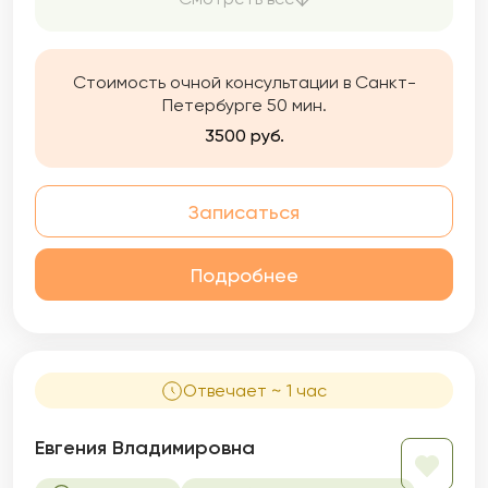
государственном центре психологической
помощи, паузы в декрете и увлечения
творчеством. Этот опыт помогает мне
глубже понять жизнь и ценности и делает
Стоимость очной консультации в Санкт-
мою практику более цельной. Основа моей
Петербурге 50 мин.
работы сегодня — гештальт-подход.
3500 руб.
Записаться
Подробнее
Отвечает ~ 1 час
Евгения Владимировна