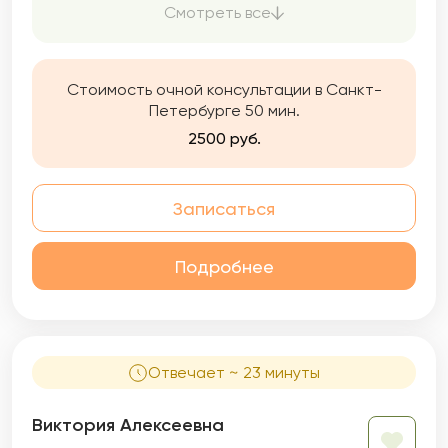
условием для качественной работы.
Смотреть все
Прохожу повышения квалификации,
посещаю семинары и регулярные
супервизии, изучаю профессиональную
литературу.
Стоимость очной консультации в Санкт-
Петербурге 50 мин.
2500 руб.
Записаться
Подробнее
Отвечает ~ 23 минуты
Виктория Алексеевна