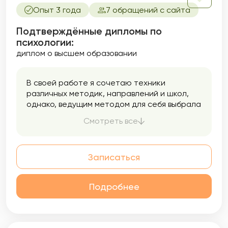
Опыт 3 года
7 обращений с сайта
Подтверждённые дипломы по
психологии:
диплом о высшем образовании
В своей работе я сочетаю техники
различных методик, направлений и школ,
однако, ведущим методом для себя выбрала
когнитивно-поведенческую терапию.
Смотреть все
Когнитивно-поведенческая терапия
привлекает меня возможностью достаточно
быстро помочь клиенту почувствовать себя
Записаться
лучше. Этот подход предполагает
обучение клиентов техникам, которые в
дальнейшем помогут противостоять
Подробнее
жизненным трудностям максимально
эффективно, не прибегая каждый раз к
помощи специалиста.