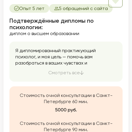
Опыт 5 лет
5 обращений с сайта
Подтверждённые дипломы по
психологии:
диплом о высшем образовании
Я дипломированный практикующий
психолог, и моя цель — помочь вам
разобраться в ваших чувствах и
переживаниях, чтобы вы могли жить более
Смотреть все
гармоничной и удовлетворяющей жизнью.
Придерживаюсь принципа уникальности
каждого человека и использую
интегральный подход, что позволяет мне
Стоимость очной консультации в Санкт-
применять различные техники
Петербурге 60 мин.
психотерапии в зависимости от ваших
5000 руб.
запросов.
Стоимость очной консультации в Санкт-
Петербурге 90 мин.