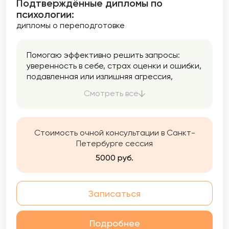
Подтверждённые дипломы по
психологии:
дипломы о переподготовке
Помогаю эффективно решить запросы:
уверенность в себе, страх оценки и ошибки,
подавленная или излишняя агрессия,
панические атаки, тревога, выстраивание
Смотреть все
личных границ, поиск партнера и
построение близких, доверительных
отношений, развитие чувственности и
сексуальности, поиск новых смыслов, сферы
Стоимость очной консультации в Санкт-
для самореализации и личностного роста,
Петербурге сессия
работа с установками и семейными
5000 руб.
сценариями. Для исследования
бессознательных процессов использую
анализ сновидений, работу с образами,
Записаться
воображением. Исходя из запроса клиента,
применяю в работе символдраму,
юнгианский анализ, арт-терапию,
Подробнее
метафорические карты, другие