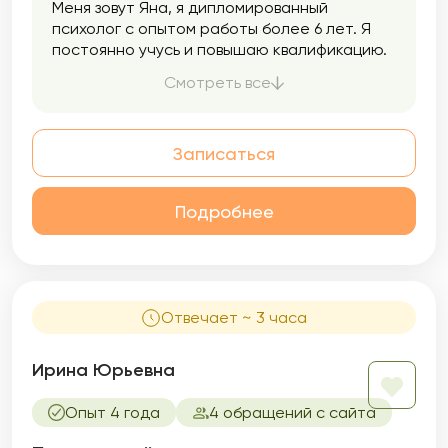
Меня зовут Яна, я дипломированный
психолог с опытом работы более 6 лет. Я
постоянно учусь и повышаю квалификацию.
Работаю очно в кабинете в Санкт-
Смотреть все
Петербурге и онлайн с клиентами из разных
стран. Работаю в интегративном подходе,
бережно выбираю техники и методы для
Записаться
каждого клиента.
Подробнее
Отвечает ~ 3 часа
Ирина Юрьевна
Опыт 4 года
4 обращений с сайта