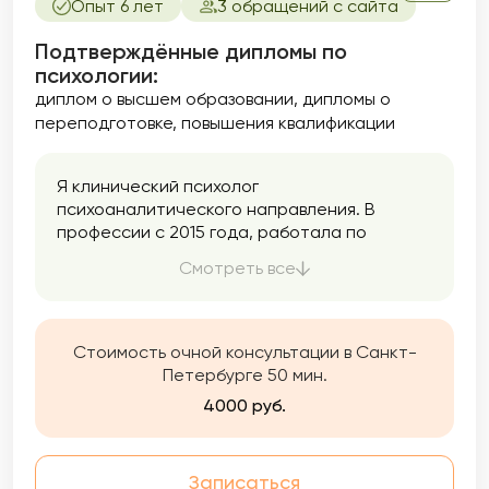
Опыт 6 лет
3 обращений с сайта
Подтверждённые дипломы по
психологии:
диплом о высшем образовании
дипломы о
переподготовке
повышения квалификации
Я клинический психолог
психоаналитического направления. В
профессии с 2015 года, работала по
специальности со взрослыми и
Смотреть все
подростками в бюджетной социальной
организации, психологическом центре, а
также на горячей линии психологической
помощи. На данный момент полностью в
Стоимость очной консультации в Санкт-
частной практике.
Петербурге 50 мин.
4000 руб.
Записаться