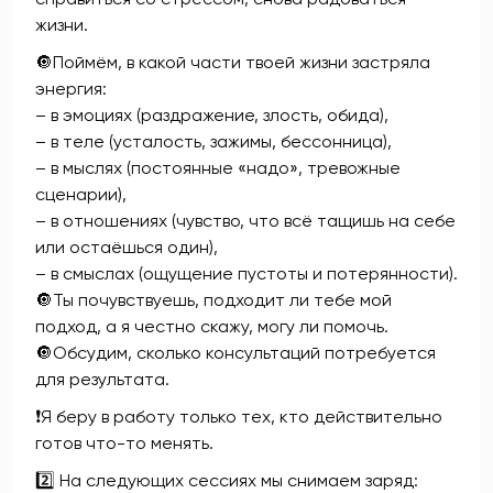
жизни.
🔘Поймём, в какой части твоей жизни застряла
энергия:
– в эмоциях (раздражение, злость, обида),
– в теле (усталость, зажимы, бессонница),
– в мыслях (постоянные «надо», тревожные
сценарии),
– в отношениях (чувство, что всё тащишь на себе
или остаёшься один),
– в смыслах (ощущение пустоты и потерянности).
🔘Ты почувствуешь, подходит ли тебе мой
подход, а я честно скажу, могу ли помочь.
🔘Обсудим, сколько консультаций потребуется
для результата.
❗Я беру в работу только тех, кто действительно
готов что-то менять.
2️⃣ На следующих сессиях мы снимаем заряд: