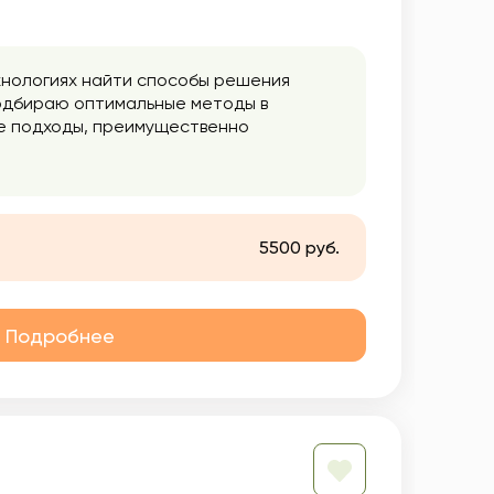
хнологиях найти способы решения
 подбираю оптимальные методы в
ие подходы, преимущественно
ештальт терапии, транзактного
которые в настоящем определяют
й жизни, карьеры, денежной сферы,
 влиять на эти механизмы волевыми
5500 руб.
Подробнее