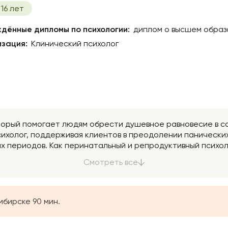
16 лет
дённые дипломы по психологии:
диплом о высшем образ
зация:
Клинический психолог
торый помогает людям обрести душевное равновесие в са
сихолог, поддерживая клиентов в преодолении панических
х периодов. Как перинатальный и репродуктивный психол
ситуациях, связанных с материнством: работаю с психог
Смотреть все
енщин во время беременности и послеродового периода
ибирске 90 мин.