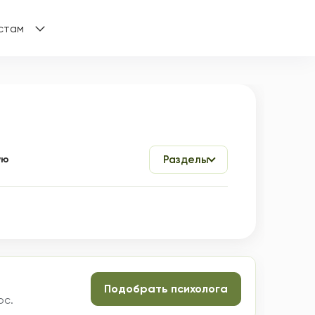
стам
ую
Разделы
Подобрать психолога
ос.