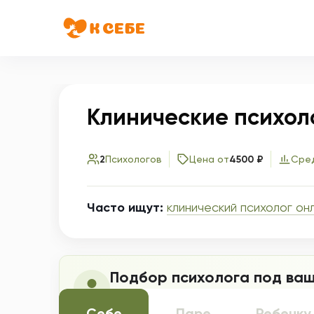
Клинические психол
2
Психологов
Цена от
4500 ₽
Сред
Часто ищут:
клинический психолог он
Подбор психолога под ваш
Ответьте на несколько вопросов, и 
Себе
Паре
Ребенку