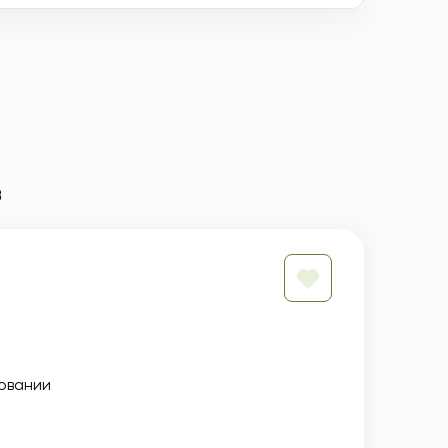
в
овании