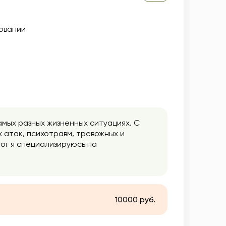
овании
мых разных жизненных ситуациях. С
 атак, психотравм, тревожных и
ог я специализируюсь на
енным бесплодием, помогаю пережить
10000 руб.