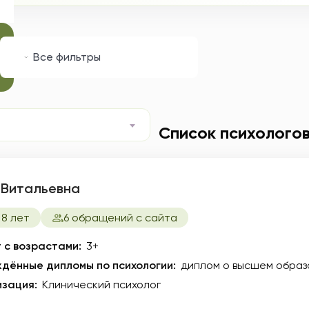
ибирск
линический психолог
Запрос
Все фильтры
Список психолого
 Витальевна
8 лет
6 обращений с сайта
 с возрастами:
3+
дённые дипломы по психологии:
диплом о высшем образ
зация:
Клинический психолог