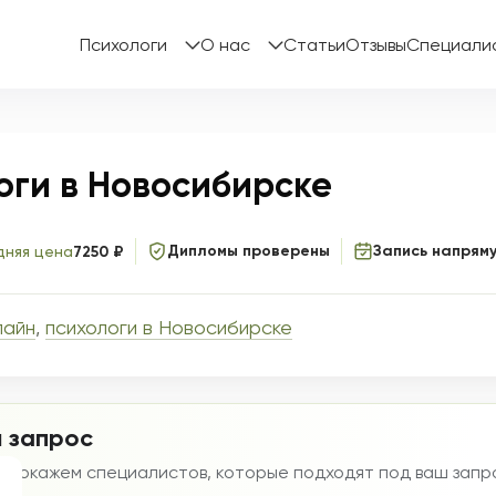
Психологи
О нас
Статьи
Отзывы
Специали
оги в Новосибирске
Дипломы проверены
Запись напрям
няя цена
7250 ₽
лайн
,
психологи в Новосибирске
 запрос
мы покажем специалистов, которые подходят под ваш запр