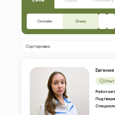
Онлайн
Очно
Новос
К
Сортировка
Евгения
Опыт 
Работает
Подтверж
Специали