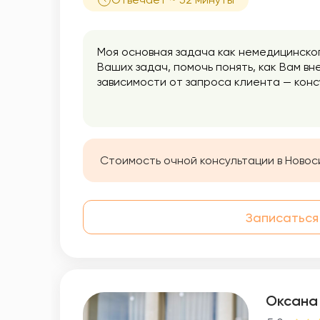
Моя основная задача как немедицинско
Ваших задач, помочь понять, как Вам в
зависимости от запроса клиента — кон
эмоционально — образную терапию, в к
анализа. В процессе психотерапии мы 
восприятие окружающего, эмоциональны
психосоматические проявления телесног
усилиями, терпением, стараниями, но д
Стоимость очной консультации в Новос
Записаться
Оксана