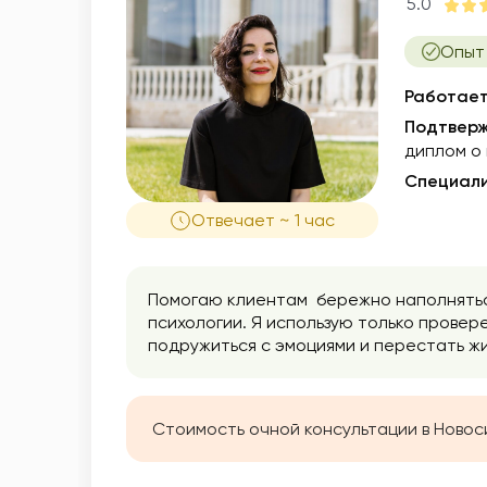
5.0
Опыт 
Работает
Подтверж
диплом о
Специали
Отвечает ~ 1 час
Помогаю клиентам бережно наполнятьс
психологии. Я использую только провер
подружиться с эмоциями и перестать жи
Стоимость очной консультации в Новос