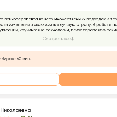
го психотерапевта во всех множественных подходах и те
нести изменения в свою жизнь в лучшую строну. В работе
сультации, коучинговые технологии, психотерапевтическ
оторой органично сочетаются элементы психоанализа, г
Смотреть все
исследуем бессознательные механизмы Вашей психики, 
е состояния, отношения в социуме, качество сексуально
о и др. Я знаю, как затруднительно, а порой невозможно,
ругие способы в обычной жизни малодоступны.
ибирске 60 мин.
 Николаевна