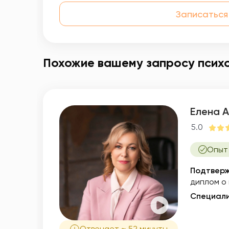
Записаться
Похожие вашему запросу псих
Елена 
5.0
Опыт 
Подтверж
диплом о
Специали
Отвечает ~ 52 минуты