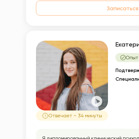
Записаться
Екатер
Опыт
Подтверж
Специали
Отвечает ~ 34 минуты
Я дипломированный клинический психоло