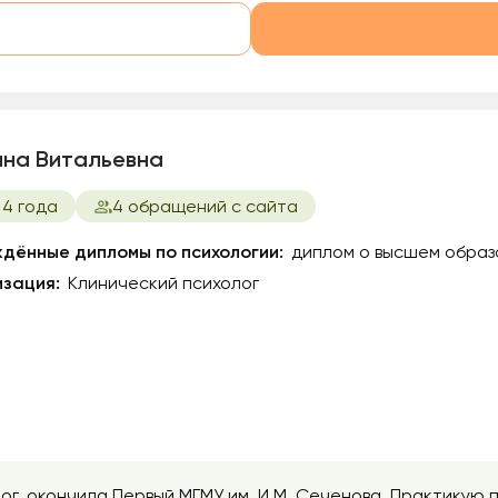
ина Витальевна
 4 года
4 обращений с сайта
дённые дипломы по психологии:
диплом о высшем образ
зация:
Клинический психолог
г, окончила Первый МГМУ им. И.М. Сеченова. Практикую 