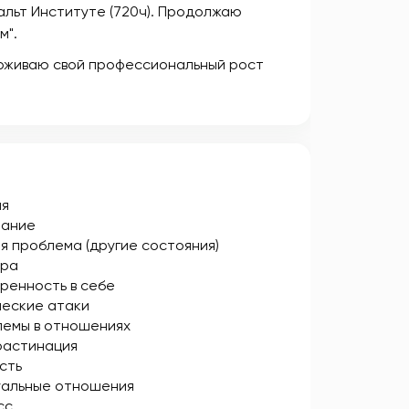
льт Институте (720ч). Продолжаю
м".
ерживаю свой профессиональный рост
ия
рание
я проблема (другие состояния)
ера
ренность в себе
еские атаки
емы в отношениях
растинация
сть
уальные отношения
сс