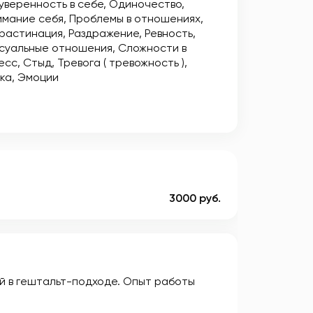
уверенность в себе
Одиночество
имание себя
Проблемы в отношениях
растинация
Раздражение
Ревность
суальные отношения
Сложности в
есс
Стыд
Тревога ( тревожность )
ека
Эмоции
3000 руб.
й в гештальт-подходе. Опыт работы