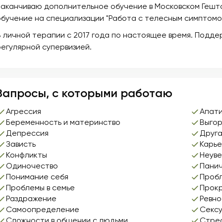
Заканчиваю дополнительное обучение в Московском Гешта
обучение на специализации "Работа с телесным симптомо
В личной терапии с 2017 года по настоящее время. Подд
регулярной супервизией.
Запросы, с которыми работаю
Агрессия
Апат
Беременность и материнство
Выго
Депрессия
Друга
Зависть
Карь
Конфликты
Неуве
Одиночество
Панич
Понимание себя
Пробл
Проблемы в семье
Прок
Раздражение
Ревно
Самоопределение
Секс
Сложности в общении с людьми
Стре