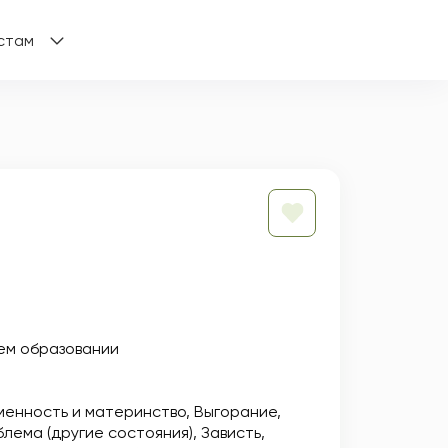
стам
ем образовании
менность и материнство
Выгорание
блема (другие состояния)
Зависть