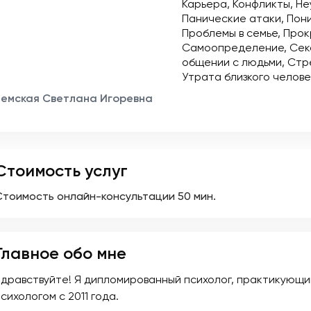
Карьера
Конфликты
Не
Панические атаки
Пон
Проблемы в семье
Прок
Самоопределение
Сек
общении с людьми
Стр
Утрата близкого челов
Земская Светлана Игоревна
Стоимость услуг
Стоимость онлайн-консультации
50 мин.
Главное обо мне
Здравствуйте! Я дипломированный психолог, практикующи
сихологом с 2011 года.