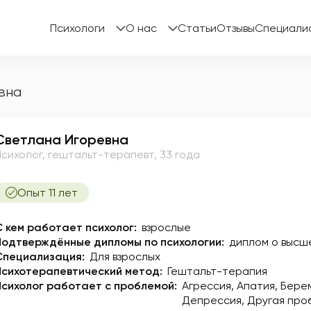
Психологи
О нас
Статьи
Отзывы
Специали
вна
Светлана Игоревна
Психолог, гештальт-терапевт, 33 года
Опыт 11 лет
С кем работает психолог:
взрослые
Подтверждённые дипломы по психологии:
диплом о высш
Специализация:
Для взрослых
Психотерапевтический метод:
Гештальт-терапия
Психолог работает с проблемой:
Агрессия
Апатия
Бере
Депрессия
Другая про