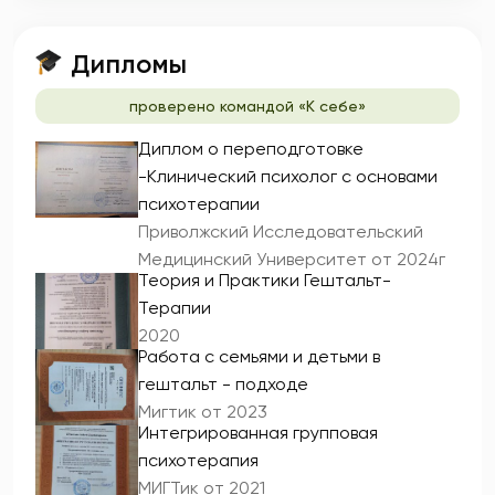
Дипломы
проверено командой «К себе»
Диплом о переподготовке
-Клинический психолог с основами
психотерапии
Приволжский Исследовательский
Медицинский Университет от 2024г
Теория и Практики Гештальт-
Терапии
2020
Работа с семьями и детьми в
гештальт - подходе
Мигтик от 2023
Интегрированная групповая
психотерапия
МИГТик от 2021