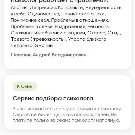
Психолог работает с проблемой:
Апатия
Депрессия
Конфликты
Неуверенность
в себе
Одиночество
Панические атаки
Понимание себя
Проблемы в отношениях
Проблемы в семье
Раздражение
Ревность
Сложности в общении с людьми
Стресс
Стыд
Тревога ( тревожность )
Утрата близкого
человека
Эмоции
Шевелин Андрей Владимирович
К СЕБЕ
Cервис подбора психолога
Вы записываетесь сразу напрямую к психологу.
Сервис не берёт деньги с пользователей. Вы
платите только за сеанс психологу напрямую.