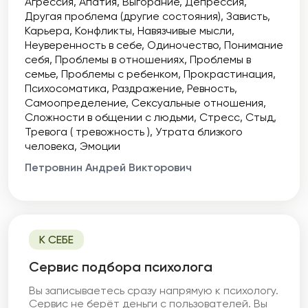
Агрессия
Апатия
Выгорание
Депрессия
Другая проблема (другие состояния)
Зависть
Карьера
Конфликты
Навязчивые мысли
Неуверенность в себе
Одиночество
Понимание
себя
Проблемы в отношениях
Проблемы в
семье
Проблемы с ребенком
Прокрастинация
Психосоматика
Раздражение
Ревность
Самоопределение
Сексуальные отношения
Сложности в общении с людьми
Стресс
Стыд
Тревога ( тревожность )
Утрата близкого
человека
Эмоции
Петровнин Андрей Викторович
К СЕБЕ
Cервис подбора психолога
Вы записываетесь сразу напрямую к психологу.
Сервис не берёт деньги с пользователей. Вы