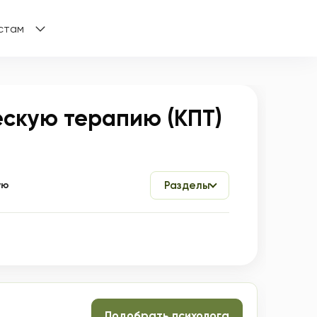
стам
скую терапию (КПТ)
ую
Разделы
Подобрать психолога