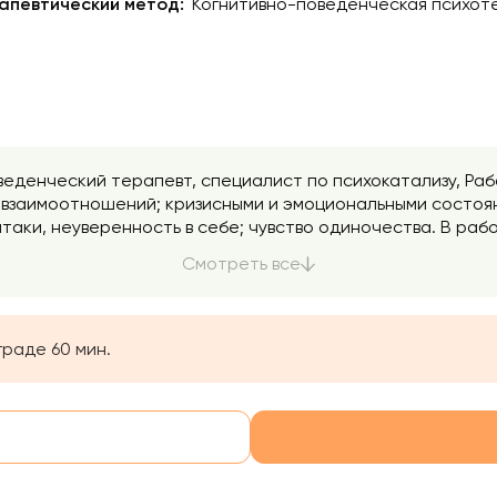
апевтический метод:
Когнитивно-поведенческая психоте
веденческий терапевт, специалист по психокатализу, Раб
 взаимоотношений; кризисными и эмоциональными состоя
таки, неуверенность в себе; чувство одиночества. В раб
ют множество «безвыходных» проблем. Бережно, професс
Смотреть все
граде 60 мин.