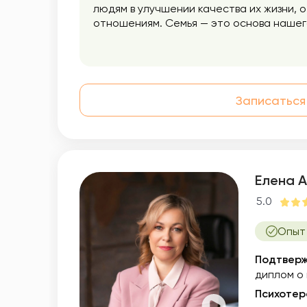
людям в улучшении качества их жизни, 
отношениям. Семья — это основа нашег
жизни. Я работаю с парами, которые ис
разрешить проблемы, которые мешают и
индивидуальными клиентами, которые и
понять свои потребности, желания и гр
работаю с клиентами, которые испытыв
Записаться
проблемы, акцентируя внимание на сек
дисфункций и здоровья являются важно
самых тонких вопросов. Помогаю улучши
Елена 
5.0
Опыт 
Подтверж
диплом о
Психотер