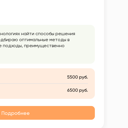
хнологиях найти способы решения
 подбираю оптимальные методы в
ие подходы, преимущественно
ештальт терапии, транзактного
которые в настоящем определяют
й жизни, карьеры, денежной сферы,
 влиять на эти механизмы волевыми
5500 руб.
6500 руб.
Подробнее