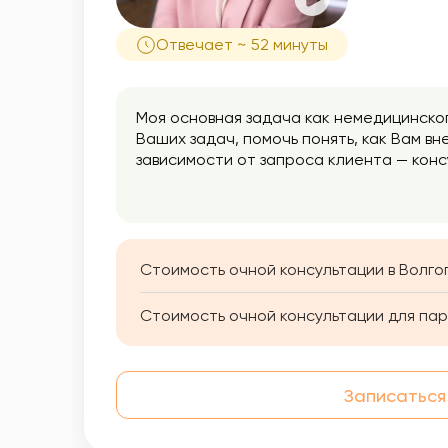
Отвечает ~ 52 минуты
Моя основная задача как немедицинско
Ваших задач, помочь понять, как Вам в
зависимости от запроса клиента — кон
эмоционально — образную терапию, в к
анализа. В процессе психотерапии мы 
восприятие окружающего, эмоциональны
психосоматические проявления телесног
усилиями, терпением, стараниями, но д
Стоимость очной консультации в Волго
Стоимость очной консультации для пар
Записаться