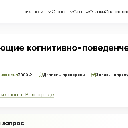
Психологи
О нас
Статьи
Отзывы
Специали
ующие когнитивно-поведенче
Дипломы проверены
Запись напрям
няя цена
3000 ₽
сихологи в Волгограде
 запрос