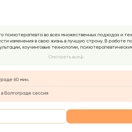
го психотерапевта во всех множественных подходах и те
нести изменения в свою жизнь в лучшую строну. В работе
сультации, коучинговые технологии, психотерапевтическ
оторой органично сочетаются элементы психоанализа, г
Смотреть все
исследуем бессознательные механизмы Вашей психики, 
е состояния, отношения в социуме, качество сексуально
о и др. Я знаю, как затруднительно, а порой невозможно,
ругие способы в обычной жизни малодоступны.
граде 60 мин.
 в Волгограде сессия