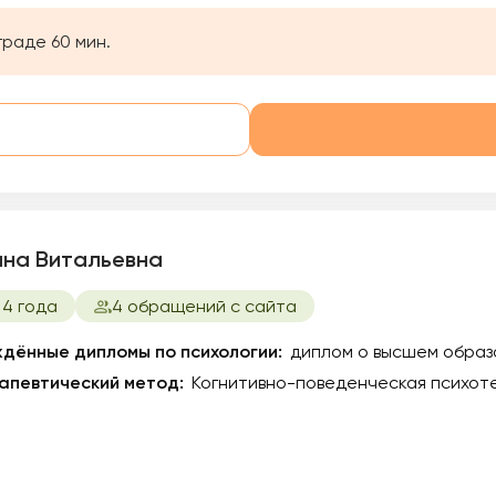
граде 60 мин.
ина Витальевна
 4 года
4 обращений с сайта
дённые дипломы по психологии:
диплом о высшем образ
апевтический метод:
Когнитивно-поведенческая психоте