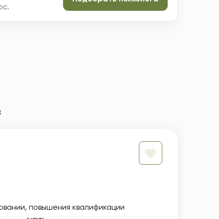
ос.
в
овании
повышения квалификации