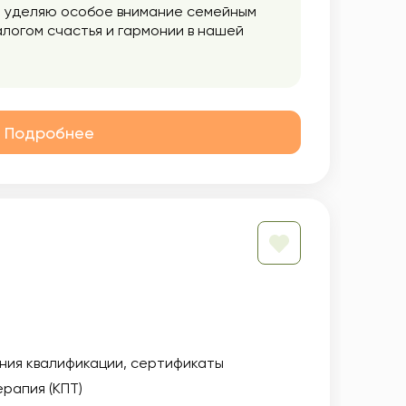
 я уделяю особое внимание семейным
логом счастья и гармонии в нашей
 друга. Я помогаю им выявить и
знью. Также я работаю с
 противоположным полом. Я помогаю
тношения. В качестве сексолога я
зни. Я помогаю разрешить сексуальные
Подробнее
 в отношениях. Темы сексуальных
ное пространство для обсуждения даже
суальные горизонты.
ния квалификации
сертификаты
рапия (КПТ)