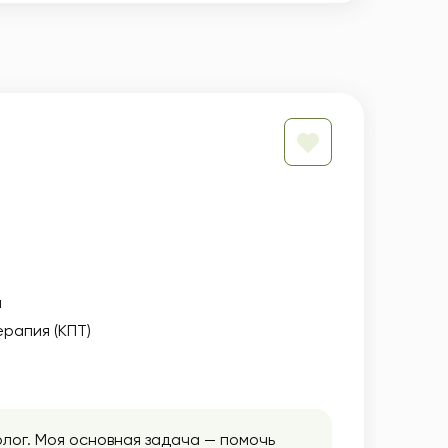
ы
рапия (КПТ)
олог. Моя основная задача — помочь