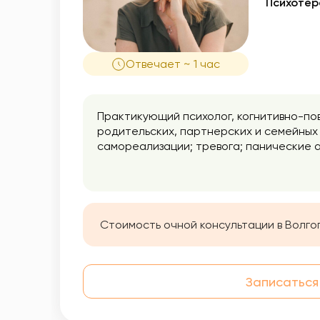
Психотер
Отвечает ~ 1 час
Практикующий психолог, когнитивно-по
родительских, партнерских и семейных
самореализации; тревога; панические а
обретают уверенность и силы, разреша
Стоимость очной консультации в Волго
Записаться