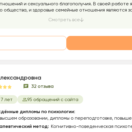
отношений и сексуального благополучия. В своей работе
о общества, и здоровые семейные отношения являются за
пытывают трудности в общении, доверии и понимании друг
Смотреть все
м наслаждаться полноценной и счастливой семейной жи
спытывают трудности в личной жизни или в отношениях с
аницы, чтобы Вы могли строить здоровые и гармоничные о
ают сексуальные трудности или проблемы в интимной жи
суальной идентичности, удовлетворенности и интимности
й частью моей практики, и я стремлюсь создать безопас
ть качество своей интимной жизни и расширить свои сек
Александровна
32 отзыва
7 лет
95 обращений с сайта
дённые дипломы по психологии:
 высшем образовании
дипломы о переподготовке
повыше
апевтический метод:
Когнитивно-поведенческая психоте