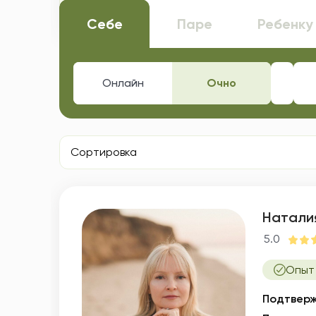
Ответьте на несколько вопросов, и 
Себе
Паре
Ребенку
Онлайн
Очно
Волго
Сортировка
Натали
5.0
Опыт
Подтверж