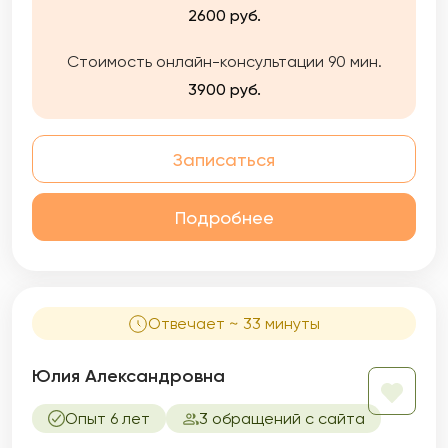
растягиваю процесс на годы. Работаю
2600 руб.
честно: если пойму, что не могу быть Вам
полезна — прямо скажу и помогу найти
Стоимость онлайн-консультации 90 мин.
другого специалиста.
3900 руб.
Записаться
Подробнее
Отвечает ~ 33 минуты
Юлия Александровна
Опыт 6 лет
3 обращений с сайта