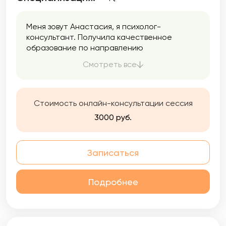
Меня зовут Анастасия, я психолог-
консультант. Получила качественное
образование по направлению
«Психологическое консультирование» и в
Смотреть все
настоящее время продолжаю
профессиональное развитие в области
клинической психологии. Это дает мне
более глубокое понимание механизмов
Стоимость онлайн-консультации сессия
возникновения и развития психологических
3000 руб.
трудностей.
Записаться
Подробнее