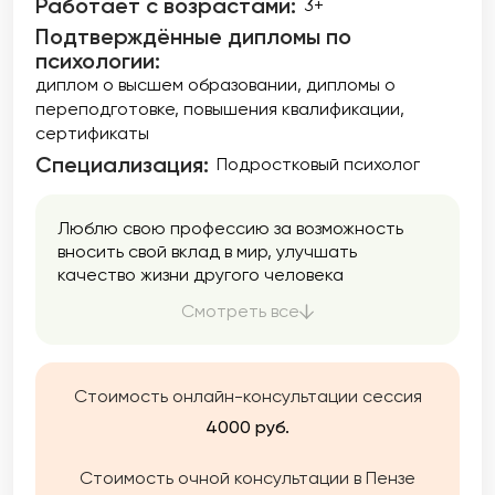
Работает с возрастами:
3+
расстройство (ПТСР); Состояния острого
Подтверждённые дипломы по
горя; Травмы, связанные с насилием;
психологии:
Деструктивные убеждения, как
поверхностные, так и глубинные.
диплом о высшем образовании
дипломы о
переподготовке
повышения квалификации
сертификаты
Специализация:
Подростковый психолог
Люблю свою профессию за возможность
вносить свой вклад в мир, улучшать
качество жизни другого человека
посредством выстраивания доверительных
Смотреть все
отношений. Если Вы нуждаетесь в помощи,
поддержке, хотите быть услышанным —
приходите!
Стоимость онлайн-консультации сессия
4000 руб.
Стоимость очной консультации в Пензе