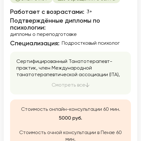
Работает с возрастами:
3+
Подтверждённые дипломы по
психологии:
дипломы о переподготовке
Специализация:
Подростковый психолог
Сертифицированный Танатотерапевт-
практик, член Международной
танатотерапевтической ассоциации (ITA),
клинический, семейный и детский психолог.
Смотреть все
Люблю свою работу и стремлюсь в ней быть
внимательным к чувствам и переживаниям
других людей, аккуратно и бережно её
выполнять.
Стоимость онлайн-консультации 60 мин.
5000 руб.
Стоимость очной консультации в Пензе 60
мин.