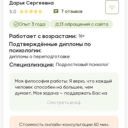
Дарья Сергеевна
7 отзывов
5.0
Опыт 3 года
13 обращений с сайта
Работает с возрастами:
16+
Подтверждённые дипломы по
психологии:
дипломы о переподготовке
Специализация:
Подростковый психолог
Моя философия работы: Я верю, что каждый
человек способен на большее, чем
думает. Моя задача — поддержать Вас на
пути к самопознанию, уверенности и
Смотреть все
гармоничной жизни. Мой подход строится
на доверии, эмпатии и внимании к
индивидуальности. Вы увидите ощутимый
результат в обозримые сроки. Я не
Стоимость онлайн-консультации 60 мин.