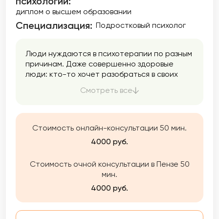
психологии:
диплом о высшем образовании
Специализация:
Подростковый психолог
Люди нуждаются в психотерапии по разным
причинам. Даже совершенно здоровые
люди: кто-то хочет разобраться в своих
проблемах, в отношениях, избавиться от
Смотреть все
сомнений или тяжелых воспоминаний. И,
просто друг или родной человек не всегда
способен помочь.
Работаю с конкретными ситуациями и
Стоимость онлайн-консультации 50 мин.
обстоятельствами Вашей жизни по
4000 руб.
вопросам психологического здоровья
(страхи, тревога, депрессивные состояния,
Стоимость очной консультации в Пензе 50
стресс); утрата смыслов жизни, выбор
мин.
жизненного пути, трудности принятия
решения, вопросы самооценки, возрастные
4000 руб.
кризисы; с вопросами семьи и брака; с
детско-родительскими
взаимоотношениями; сложностями в работе