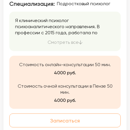
Специализация:
Подростковый психолог
Я клинический психолог
психоаналитического направления. В
профессии с 2015 года, работала по
специальности со взрослыми и
Смотреть все
подростками в бюджетной социальной
организации, психологическом центре, а
также на горячей линии психологической
помощи. На данный момент полностью в
Стоимость онлайн-консультации 50 мин.
частной практике.
4000 руб.
Стоимость очной консультации в Пензе 50
мин.
4000 руб.
Записаться