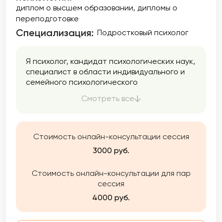
диплом о высшем образовании
дипломы о
переподготовке
Специализация:
Подростковый психолог
Я психолог, кандидат психологических наук,
специалист в области индивидуального и
семейного психологического
консультирования, магистр в области
Смотреть все
специального образования, специалист по
адаптивной физической культуре. Работаю
с детьми и взрослыми по проблемам
взаимоотношений, конфликтов,
Стоимость онлайн-консультации сессия
самореализации, самооценки, выхода из
3000 руб.
кризисных ситуаций. Особой группой моих
клиентов являются взрослые инвалиды и
Стоимость онлайн-консультации для пар
родители детей с ограниченными
сессия
возможностями здоровья.
4000 руб.