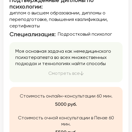
Подтверждённые дипломы по
психологии:
диплом о высшем образовании
дипломы о
переподготовке
повышения квалификации
сертификаты
Специализация:
Подростковый психолог
Моя основная задача как немедицинского
психотерапевта во всех множественных
подходах и технологиях найти способы
решения Ваших задач, помочь понять, как
Смотреть все
Вам внести изменения в свою жизнь в
лучшую строну. В работе подбираю
оптимальные методы в зависимости от
запроса клиента — консультации,
Стоимость онлайн-консультации 60 мин.
коучинговые технологии,
5000 руб.
психотерапевтические подходы,
преимущественно эмоционально —
Стоимость очной консультации в Пензе 60
образную терапию, в которой органично
мин.
сочетаются элементы психоанализа,
гештальт терапии, транзактного анализа. В