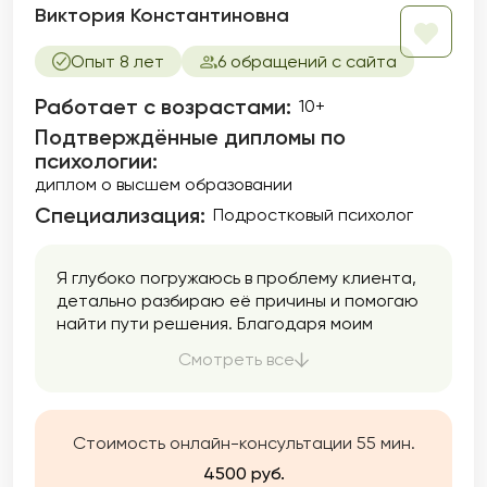
Виктория Константиновна
Опыт 8 лет
6 обращений с сайта
Работает с возрастами:
10+
Подтверждённые дипломы по
психологии:
диплом о высшем образовании
Специализация:
Подростковый психолог
Я глубоко погружаюсь в проблему клиента,
детально разбираю её причины и помогаю
найти пути решения. Благодаря моим
знаниям и опыту, вы научитесь осознанному
Смотреть все
управлению собственными чувствами и
действиями, начнёте понимать свои
потребности и эффективно реализовывать
желания. Со мной вы сможете освободиться
Стоимость онлайн-консультации 55 мин.
от груза прошлого и начать новую жизнь
4500 руб.
наполненную радостью и уверенностью.