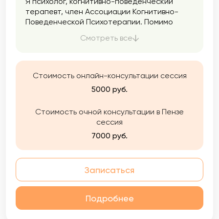
Я психолог, когнитивно-поведенческий
терапевт, член Ассоциации Когнитивно-
Поведенческой Психотерапии. Помимо
частной практики, работаю в онлайн-
Смотреть все
клинике, в том числе на кризисной линии, и
преподаю. Опыт психологической практики
и работы с сотрудниками и руководителями
IT-компаний.
Стоимость онлайн-консультации сессия
5000 руб.
Стоимость очной консультации в Пензе
сессия
7000 руб.
Записаться
Подробнее