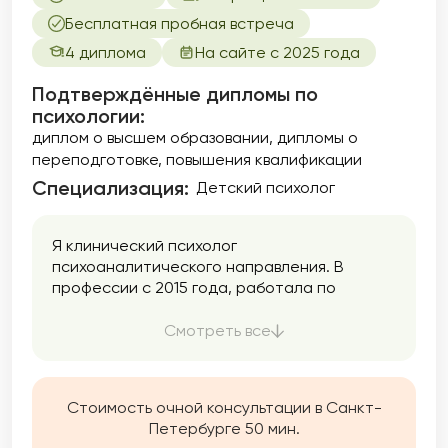
Бесплатная пробная встреча
4 диплома
На сайте с 2025 года
Подтверждённые дипломы по
психологии:
диплом о высшем образовании
дипломы о
переподготовке
повышения квалификации
Специализация:
Детский психолог
Я клинический психолог
психоаналитического направления. В
профессии с 2015 года, работала по
специальности со взрослыми и
подростками в бюджетной социальной
Смотреть все
организации, психологическом центре, а
также на горячей линии психологической
помощи. На данный момент полностью в
Стоимость очной консультации в Санкт-
частной практике.
Петербурге 50 мин.