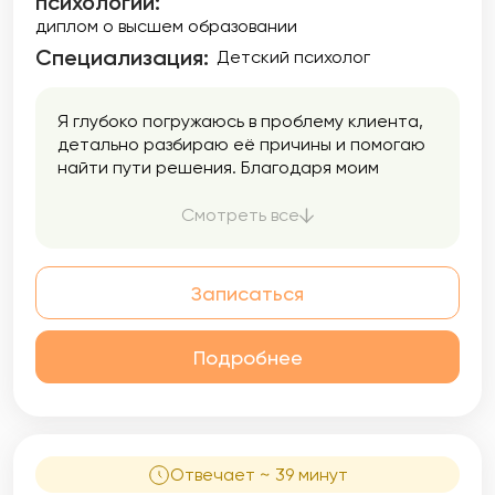
психологии:
диплом о высшем образовании
Специализация:
Детский психолог
Я глубоко погружаюсь в проблему клиента,
детально разбираю её причины и помогаю
найти пути решения. Благодаря моим
знаниям и опыту, вы научитесь осознанному
управлению собственными чувствами и
Смотреть все
действиями, начнёте понимать свои
потребности и эффективно реализовывать
желания. Со мной вы сможете освободиться
Записаться
от груза прошлого и начать новую жизнь
наполненную радостью и уверенностью.
Подробнее
Отвечает ~ 39 минут