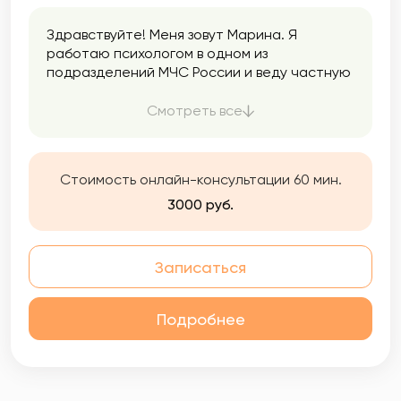
Здравствуйте! Меня зовут Марина. Я
работаю психологом в одном из
подразделений МЧС России и веду частную
психологическую практику. Я окончила
Московский психолого-социальный
Смотреть все
институт. Владею методами когнитивно-
поведенческой терапии, схема-терапии,
десенсибилизации и проработки травм
Стоимость онлайн-консультации 60 мин.
движениями глаз, также использую
элементы позитивной психотерапии. Я
3000 руб.
сертифицированный специалист по работе
с состояниями, возникающими из-за
воздействия травматического стресса.
Записаться
Подробнее