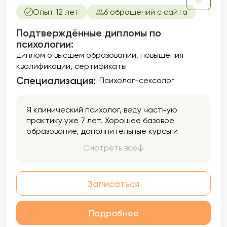
Опыт 12 лет
6 обращений с сайта
Подтверждённые дипломы по
психологии:
диплом о высшем образовании
повышения
квалификации
сертификаты
Специализация:
Психолог-сексолог
Я клинический психолог, веду частную
практику уже 7 лет. Хорошее базовое
образование, дополнительные курсы и
большой опыт позволяют эффективно
Смотреть все
помогать моим клиентам. А обучение
коучингу научило меня работать над
конкретной задачей, не распыляясь на
Записаться
второстепенные детали. Клиенты
отмечают, что работать со мной
комфортно, но не всегда просто, потому
Подробнее
что я задаю вопросы, которые задевают
много чувств, заставляют взглянуть на