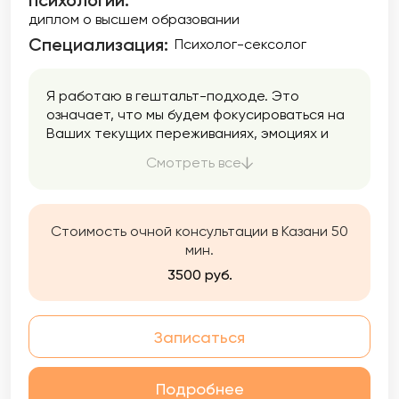
психологии:
диплом о высшем образовании
Специализация:
Психолог-сексолог
Я работаю в гештальт-подходе. Это
означает, что мы будем фокусироваться на
Ваших текущих переживаниях, эмоциях и
потребностях «здесь и сейчас». Мы будем
Смотреть все
исследовать, как прошлый опыт влияет на
Вашу жизнь, и искать способы восстановить
внутренний баланс. Я являюсь магистром
психологии, выпускницей одного из ведущих
Стоимость очной консультации в Казани 50
вузов страны – МГУ имени М.В. Ломоносова,
мин.
а также я постоянно развиваюсь в своей
3500 руб.
профессии: повышаю свою квалификацию в
разных областях, участвую в конференциях
и профессиональных мероприятиях.
Записаться
Подробнее