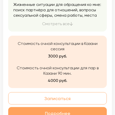
Жизненные ситуации для обращения ко мне:
поиск партнёра для отношений, вопросы
сексуальной сферы, смена работы, места
жительства, развод, измена, вопросы
Смотреть все
воспитания детей, «трудный подросток» в
семье, горе или другие травмирующие
события, психологическая поддержка для
участников СВО и членов их семей и др.
Стоимость очной консультации в Казани
сессия
3000 руб.
Стоимость очной консультации для пар в
Казани 90 мин.
4000 руб.
Записаться
Подробнее