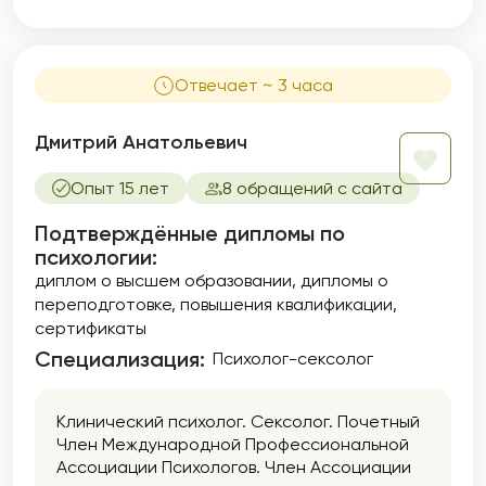
ситуацию по-новому и побуждают менять
свою жизнь, а не ждать волшебной
таблетки. Кроме ведения частной
Отвечает ~ 3 часа
практики, я спикер, руковожу
психологической службой
благотворительного фонда, веду женский
Дмитрий Анатольевич
клуб и супружеские курсы, а также много
работаю с молодёжью и подростками.
Опыт 15 лет
8 обращений с сайта
Подтверждённые дипломы по
психологии:
диплом о высшем образовании
дипломы о
переподготовке
повышения квалификации
сертификаты
Специализация:
Психолог-сексолог
Клинический психолог. Сексолог. Почетный
Член Международной Профессиональной
Ассоциации Психологов. Член Ассоциации