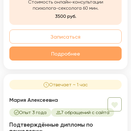
терапии (КПТ), гештальт-терапии и
Стоимость онлайн-консультации
экзистенциального подхода.
психолога-сексолога 60 мин.
3500 руб.
Записаться
Подробнее
Отвечает ~ 1 час
Мария Алексеевна
Опыт 3 года
7 обращений с сайта
Подтверждённые дипломы по