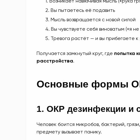
Возникает навязчивая мысль («рука г
Вы пытаетесь её подавить
Мысль возвращается с новой силой
Вы чувствуете себя виноватым («я не
Тревога растёт — и вы прибегаете к
Получается замкнутый круг, где
попытка к
расстройства
.
Основные формы О
1. ОКР дезинфекции и 
Человек боится микробов, бактерий, гряз
предмету вызывает панику.