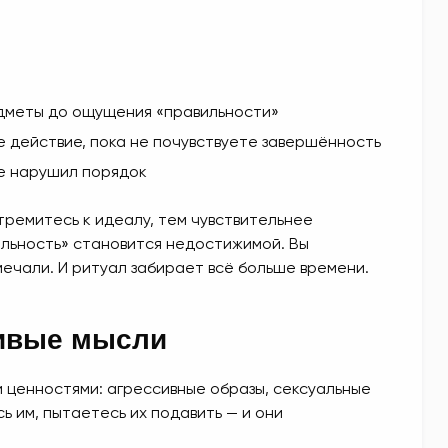
дметы до ощущения «правильности»
е действие, пока не почувствуете завершённость
не нарушил порядок
тремитесь к идеалу, тем чувствительнее
ильность» становится недостижимой. Вы
мечали. И ритуал забирает всё больше времени.
чивые мысли
и ценностями: агрессивные образы, сексуальные
ь им, пытаетесь их подавить — и они