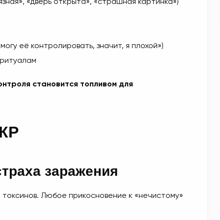
рязная», «дверь открыта», «страшная картинка»)
 могу её контролировать, значит, я плохой»)
 ритуалам
онтроля становится топливом для
КР
страха заражения
и, токсинов. Любое прикосновение к «нечистому»