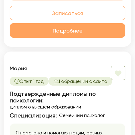
разобраться с кукухой в безопасной
атмосфере, где нет осуждения и
Записаться
непринятия клиента. Развиваю свою
профессиональную компетенцию,
регулярно посещая супервизии и личную
Подробнее
терапию.
Мария
Опыт 1 год
1 обращений с сайта
Подтверждённые дипломы по
психологии:
диплом о высшем образовании
Специализация:
Семейный психолог
Я помогала и помогаю людям, разных