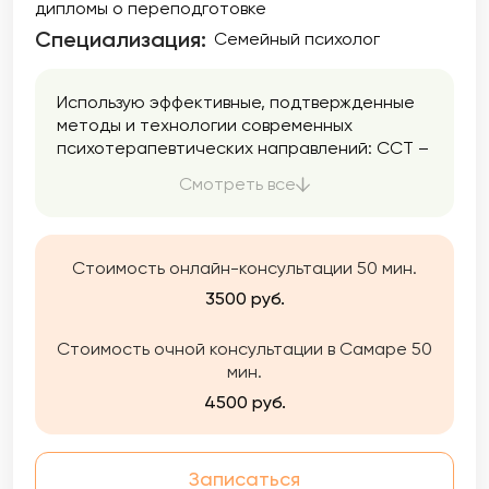
дипломы о переподготовке
Специализация:
Семейный психолог
Использую эффективные, подтвержденные
методы и технологии современных
психотерапевтических направлений: ССТ –
семейной системной терапии, Генограммы,
Смотреть все
КСТ – краткосрочной стратегической
терапии, ЭФТ — эмоционально-
фокусированной терапии, Гештальт
терапии, Психодрамы и др. Наша работа
Стоимость онлайн-консультации 50 мин.
может быть краткосрочной (направлена на
3500 руб.
решение конкретной цели) и долгосрочной
(для глубоких изменений).
Стоимость очной консультации в Самаре 50
Я даю своим клиентам поддержку и
мин.
принятие, помогаю посмотреть на
проблему с разных сторон, проработать ее,
4500 руб.
найти ресурс и возможности выхода из
проблемного состояния. Помогаю парам
вернуть гармонию в отношения.
Записаться