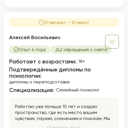
телесного и др. Я знаю, как затруднительно,
а порой невозможно, влиять на эти
механизмы волевыми усилиями, терпением,
стараниями, но другие способы в обычной
Отвечает ~ 12 минут
жизни малодоступны.
Алексей Васильевич
Опыт 4 года
2 обращений с сайта
Работает с возрастами:
18+
Подтверждённые дипломы по
психологии:
дипломы о переподготовке
Специализация:
Семейный психолог
Работаю уже больше 10 лет и создаю
пространство, где есть место вашим
чувствам, паузам, сомнениям и поискам. Мы
двигаемся в вашем темпе: спокойно,
Смотреть все