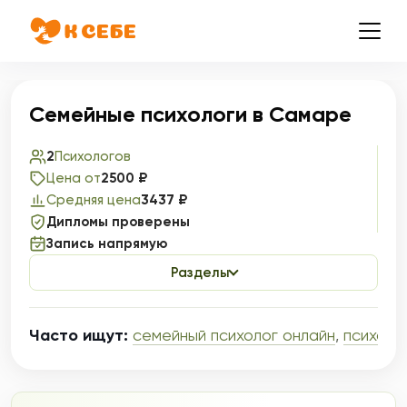
Семейные психологи в Самаре
2
Психологов
Цена от
2500 ₽
Средняя цена
3437 ₽
Дипломы проверены
Запись напрямую
Разделы
Часто ищут:
семейный психолог онлайн
,
психоло