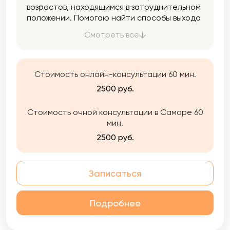
возрастов, находящимся в затруднительном
положении. Помогаю найти способы выхода
из этих ситуаций, посмотреть на них с
Смотреть все
другой стороны, найти ресурсы, изменить
деструктивные убеждения, полюбить себя и
найти контакт с самим собой и
окружающими.
Стоимость онлайн-консультации 60 мин.
2500 руб.
Стоимость очной консультации в Самаре 60
мин.
2500 руб.
Записаться
Подробнее