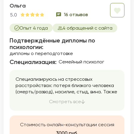
Ольга
16 отзывов
5.0
Опыт 4 года
4 обращений с сайта
Подтверждённые дипломы по
психологии:
дипломы о переподготовке
Специализация:
Семейный психолог
Специализируюсь на стрессовых
расстройствах: потеря близкого человека
(смерть/развод), насилие, стыд, вина. Также
работаю со страхами, тревожными
Смотреть все
состояниями, паническими атаками,
негативными установками, достижением
цели.
Стоимость онлайн-консультации сессия
3000 руб.