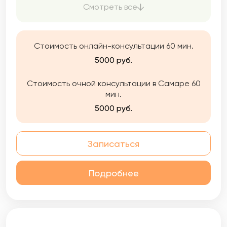
клинический, семейный и детский психолог.
Смотреть все
Люблю свою работу и стремлюсь в ней быть
внимательным к чувствам и переживаниям
других людей, аккуратно и бережно её
выполнять.
Стоимость онлайн-консультации 60 мин.
5000 руб.
Стоимость очной консультации в Самаре 60
мин.
5000 руб.
Записаться
Подробнее