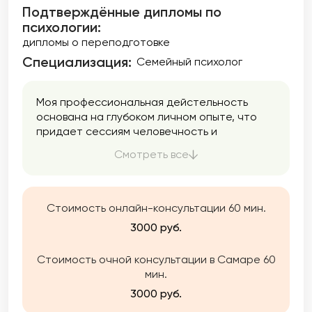
Подтверждённые дипломы по
психологии:
дипломы о переподготовке
Специализация:
Семейный психолог
Моя профессиональная дейстельность
основана на глубоком личном опыте, что
придает сессиям человечность и
понимание клиента. Четыре года жизни и
Смотреть все
мучений от панических атак стали для меня
не только испытанием, но и важным этапом
жизни, который открыл новые горизонты
профессионального развития. В 2021 году,
Стоимость онлайн-консультации 60 мин.
спустя 3 года личной терапии, и обучение
3000 руб.
на психолога, я начала принимать своих
первых клиентов. С момента начала
Стоимость очной консультации в Самаре 60
практики провела уже более 1200 сессий,
мин.
оказывая поддержку и помощь тем, кто
сталкивается с трудностями. Я чувствую
3000 руб.
клиента, его состояние и помогаю