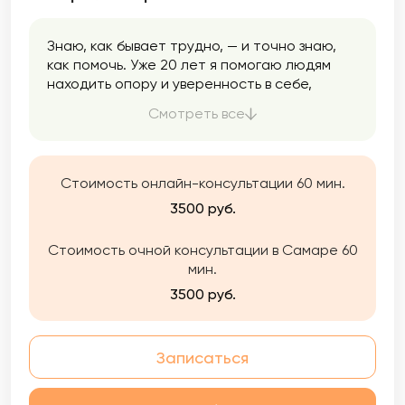
Знаю, как бывает трудно, — и точно знаю,
как помочь. Уже 20 лет я помогаю людям
находить опору и уверенность в себе,
восстанавливать теплоту и близость в
Смотреть все
отношениях, освобождаться от
тревожности и получать радость от жизни.
Знаю, что жизнь может меняться и вы имеете
полное право быть счастливым.
Стоимость онлайн-консультации 60 мин.
3500 руб.
Стоимость очной консультации в Самаре 60
мин.
3500 руб.
Записаться