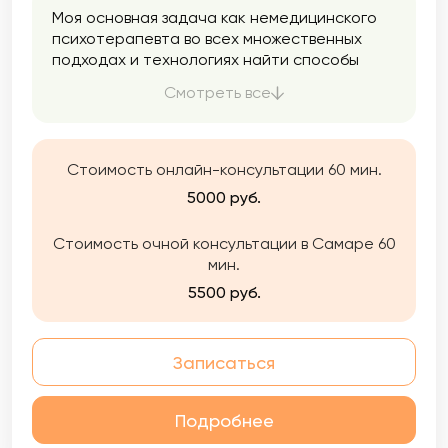
Моя основная задача как немедицинского
психотерапевта во всех множественных
подходах и технологиях найти способы
решения Ваших задач, помочь понять, как
Смотреть все
Вам внести изменения в свою жизнь в
лучшую строну. В работе подбираю
оптимальные методы в зависимости от
запроса клиента — консультации,
Стоимость онлайн-консультации 60 мин.
коучинговые технологии,
5000 руб.
психотерапевтические подходы,
преимущественно эмоционально —
Стоимость очной консультации в Самаре 60
образную терапию, в которой органично
мин.
сочетаются элементы психоанализа,
гештальт терапии, транзактного анализа. В
5500 руб.
процессе психотерапии мы исследуем
бессознательные механизмы Вашей
психики, которые в настоящем определяют
Записаться
восприятие окружающего, эмоциональные
состояния, отношения в социуме, качество
сексуальной жизни, карьеры, денежной
Подробнее
сферы, психосоматические проявления