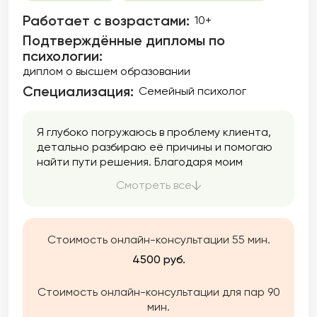
Работает с возрастами:
10+
Подтверждённые дипломы по
психологии:
диплом о высшем образовании
Специализация:
Семейный психолог
Я глубоко погружаюсь в проблему клиента,
детально разбираю её причины и помогаю
найти пути решения. Благодаря моим
знаниям и опыту, вы научитесь осознанному
Смотреть все
управлению собственными чувствами и
действиями, начнёте понимать свои
потребности и эффективно реализовывать
желания. Со мной вы сможете освободиться
Стоимость онлайн-консультации 55 мин.
от груза прошлого и начать новую жизнь
4500 руб.
наполненную радостью и уверенностью.
Стоимость онлайн-консультации для пар 90
мин.