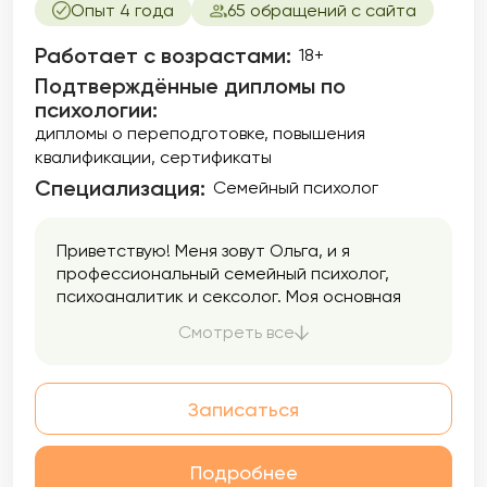
Опыт 4 года
65 обращений с сайта
Работает с возрастами:
18+
Подтверждённые дипломы по
психологии:
дипломы о переподготовке
повышения
квалификации
сертификаты
Специализация:
Семейный психолог
Приветствую! Меня зовут Ольга, и я
профессиональный семейный психолог,
психоаналитик и сексолог. Моя основная
задача — помочь людям в улучшении
Смотреть все
качества их жизни, отношений и
сексуального благополучия. В своей работе
я уделяю особое внимание семейным
Записаться
отношениям. Семья — это основа нашего
общества, и здоровые семейные отношения
являются залогом счастья и гармонии в
Подробнее
нашей жизни. Я работаю с парами, которые