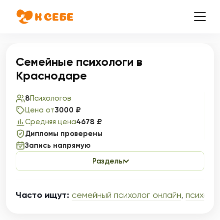
Семейные психологи в
Краснодаре
8
Психологов
Цена от
3000 ₽
Средняя цена
4678 ₽
Дипломы проверены
Запись напрямую
Разделы
Часто ищут:
семейный психолог онлайн
,
психоло