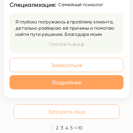
Специализация:
Семейный психолог
Я глубоко погружаюсь в проблему клиента,
детально разбираю её причины и помогаю
найти пути решения. Благодаря моим
знаниям и опыту, вы научитесь осознанному
Смотреть все
управлению собственными чувствами и
действиями, начнёте понимать свои
потребности и эффективно реализовывать
Записаться
желания. Со мной вы сможете освободиться
от груза прошлого и начать новую жизнь
наполненную радостью и уверенностью.
Подробнее
Загрузить еще
1
2
3
4
5
10