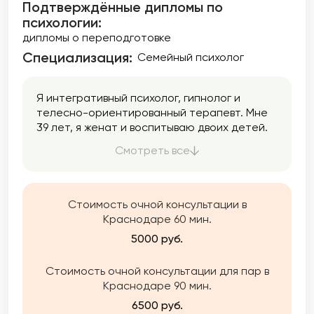
Подтверждённые дипломы по
психологии:
дипломы о переподготовке
Специализация:
Семейный психолог
Я интегративный психолог, гипнолог и
телесно-ориентированный терапевт. Мне
39 лет, я женат и воспитываю двоих детей.
👨‍👩‍👧‍👦 Я не понаслышке знаю, каково это
Смотреть все
— нести груз прошлого и пытаться
сохранить равновесие в семье. Я не
теоретик. Я практик, который прошел свой
путь исцеления и десятки специализаций,
Стоимость очной консультации в
чтобы помочь вам сделать то же самое — не
Краснодаре 60 мин.
через годы бесконечных разговоров, а
5000 руб.
через глубокую работу с причиной
проблемы, спрятанной в бессознательном и
Стоимость очной консультации для пар в
теле.
Краснодаре 90 мин.
6500 руб.