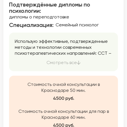
Подтверждённые дипломы по
психологии:
дипломы о переподготовке
Специализация:
Семейный психолог
Использую эффективные, подтвержденные
методы и технологии современных
психотерапевтических направлений: ССТ –
семейной системной терапии, Генограммы,
Смотреть все
КСТ – краткосрочной стратегической
терапии, ЭФТ — эмоционально-
фокусированной терапии, Гештальт
терапии, Психодрамы и др. Наша работа
Стоимость очной консультации в
может быть краткосрочной (направлена на
Краснодаре 50 мин.
решение конкретной цели) и долгосрочной
4500 руб.
(для глубоких изменений).
Я даю своим клиентам поддержку и
Стоимость очной консультации для пар в
принятие, помогаю посмотреть на
Краснодаре 60 мин.
проблему с разных сторон, проработать ее,
найти ресурс и возможности выхода из
4500 руб.