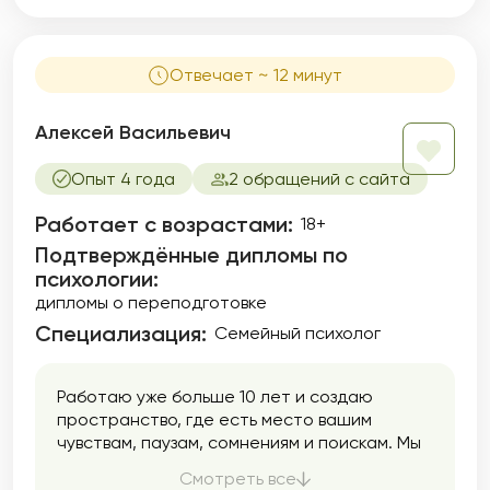
а порой невозможно, влиять на эти
механизмы волевыми усилиями, терпением,
стараниями, но другие способы в обычной
жизни малодоступны.
Отвечает ~ 12 минут
Алексей Васильевич
Опыт 4 года
2 обращений с сайта
Работает с возрастами:
18+
Подтверждённые дипломы по
психологии:
дипломы о переподготовке
Специализация:
Семейный психолог
Работаю уже больше 10 лет и создаю
пространство, где есть место вашим
чувствам, паузам, сомнениям и поискам. Мы
двигаемся в вашем темпе: спокойно,
Смотреть все
аккуратно, без давления. Моя задача —