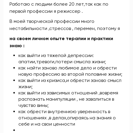
Работаю с людьми более 20 лет
,так как по
первой профессии я режиссер .
В моей творческой профессии много
нестабильности ,стрессов , перемен, поэтому я
на своем личном опыте терапии и практики
знаю :
как выйти из тяжелой депрессии:
апатии,тревоги,потери смысла жизни;
как найти заново любимое дело и обрести
новую профессию во второй половине жизни;
как выйти из кризиса,и обрести заново смысл
жизни;
как выйти из зависимых отношений ,вовремя
распознать манипуляции , не завалиться в
чувство вины;
как обрести внутреннюю уверенность в
отношениях ,в делах,опираясь на знания о
себе и на свои ценности