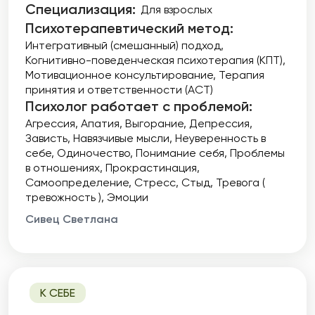
Специализация:
Для взрослых
Психотерапевтический метод:
Интегративный (смешанный) подход
Когнитивно-поведенческая психотерапия (КПТ)
Мотивационное консультирование
Терапия
принятия и ответственности (ACT)
Психолог работает с проблемой:
Агрессия
Апатия
Выгорание
Депрессия
Зависть
Навязчивые мысли
Неуверенность в
себе
Одиночество
Понимание себя
Проблемы
в отношениях
Прокрастинация
Самоопределение
Стресс
Стыд
Тревога (
тревожность )
Эмоции
Сивец Светлана
К СЕБЕ